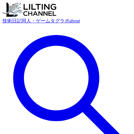
技術
日記
同人・ゲーム
タグ
ラボ
about