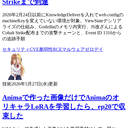
Strikeまで到達
2026年2月24日以前にKnowledgeDeliverを入れてweb.configの
machineKeyを変えていない環境が対象。ViewStateデシリア
ライズの仕組み、Godzillaのメモリ内実行、JS改ざんによる
Cobalt Strike配布までの攻撃チェーンと、Event ID 1316から
の追跡手順
セキュリティ
CVE
脆弱性
RCE
マルウェア
ゼロデイ
技術
2026年5月27日(水)
更新
Animaで作った画像だけでAnimaのオ
リキャラLoRAを学習したら、ep20で収
束した