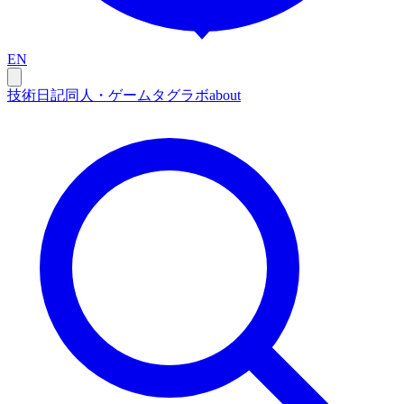
EN
技術
日記
同人・ゲーム
タグ
ラボ
about