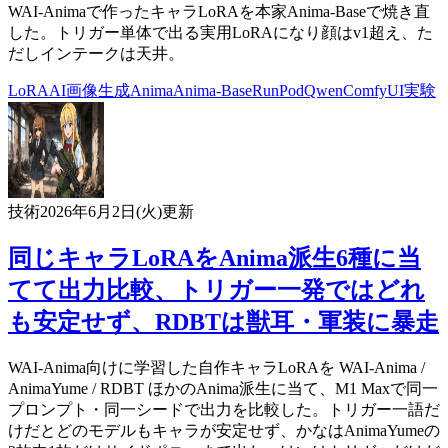
WAI-Animaで作ったキャラLoRAを本家Anima-Baseで焼き直
した。トリガー単体で出る実用LoRAになり顔はv1超え、た
だしインテークは天井。
LoRA
AI
画像生成
Anima
Anima-Base
RunPod
Qwen
ComfyUI
実験
技術
2026年6月2日(火)
更新
同じキャラLoRAをAnima派生6種に当
てて出力比較、トリガー一発ではどれ
も安定せず、RDBTは獣耳・軍装に暴走
WAI-Anima向けに学習した自作キャラLoRAを WAI-Anima /
AnimaYume / RDBT ほかのAnima派生に当て、M1 Maxで同一
プロンプト・同一シードで出力を比較した。トリガー一語だ
けだとどのモデルもキャラが安定せず、かなはAnimaYumeの