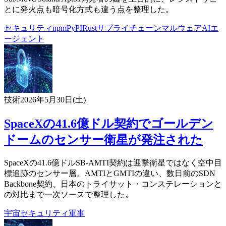
とに発火点も暗号化方式も違う点を整理した。
セキュリティ
npm
PyPI
Rust
サプライチェーン
マルウェア
AIエ
ージェント
技術
2026年5月30日(土)
SpaceXの41.6億ドル契約でゴールデン
ドームのセンサー衛星が発注された
SpaceXの41.6億ドルSB-AMTI契約は迎撃衛星ではなく空中目
標追跡のセンサー層。AMTIとGMTIの違い、数日前のSDN
Backbone契約、日本のトライサット・コンステレーションと
の対比まで一次ソースで整理した。
宇宙
セキュリティ
軍事