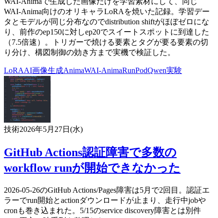
WAI-Animaで生成した画像だけを学習素材にして、同じ
WAI-Anima向けのオリキャラLoRAを焼いた記録。学習デー
タとモデルが同じ分布なのでdistribution shiftがほぼゼロにな
り、前作のep150に対しep20でスイートスポットに到達した
（7.5倍速）。トリガーで焼ける要素とタグが要る要素の切
り分け、構図制御の効き方まで実機で検証した。
LoRA
AI
画像生成
Anima
WAI-Anima
RunPod
Qwen
実験
技術
2026年5月27日(水)
GitHub Actions認証障害で多数の
workflow runが開始できなかった
2026-05-26のGitHub Actions/Pages障害は5月で2回目。認証エ
ラーでrun開始とactionダウンロードが止まり、走行中jobや
cronも巻き込まれた。5/15のservice discovery障害とは別件