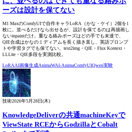
に、並べるのはできても重なる絡みポ
ーズは設計を保てない
M1 MaxのComfyUIで自作キャラLoRA（かな・ケイ）2個を1
枚に。並べるだけなら出せるが、設計を保てるのは再描画し
ないinpaintだけ。重なる絡みポーズはどの手でも未達で、
QIE合成はかなのミディアムを長く描き直し、英語プロンプ
トや学習タグでも保てない。text2img・QIE・Flux Kontext・
LLLite・QIE多段を実測比較。
LoRA
AI
画像生成
Anima
WAI-Anima
ComfyUI
Qwen
実験
技術
2026年5月28日(木)
KnowledgeDeliverの共通machineKeyで
ViewState RCEからGodzillaとCobalt