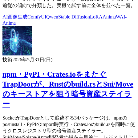
追従の傾向で分類した。実機で試す前に全体を並べた一覧。
AI
画像生成
ComfyUI
Qwen
Stable Diffusion
LoRA
Anima
WAI-
Anima
技術
2026年5月31日(日)
npm・PyPI・Crates.ioをまたぐ
TrapDoorが、Rustのbuild.rsとSui/Move
のキーストアを狙う暗号資産ステイラ
ー
SocketがTrapDoorとして追跡する34パッケージは、npmの
postinstall・PyPIのimport時実行・Crates.ioのbuild.rsを同時に使
うクロスレジストリ型の暗号資産ステイラー。
Sui/Move/Solana/Aptos開発者の鍵を主目的に、レジストリご