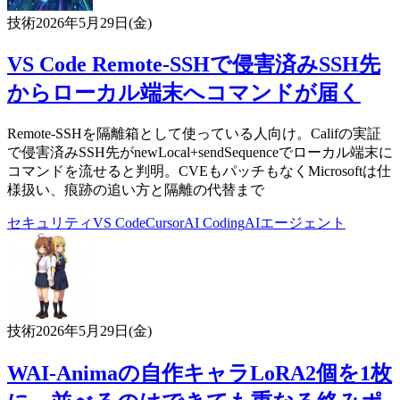
技術
2026年5月29日(金)
VS Code Remote-SSHで侵害済みSSH先
からローカル端末へコマンドが届く
Remote-SSHを隔離箱として使っている人向け。Califの実証
で侵害済みSSH先がnewLocal+sendSequenceでローカル端末に
コマンドを流せると判明。CVEもパッチもなくMicrosoftは仕
様扱い、痕跡の追い方と隔離の代替まで
セキュリティ
VS Code
Cursor
AI Coding
AIエージェント
技術
2026年5月29日(金)
WAI-Animaの自作キャラLoRA2個を1枚