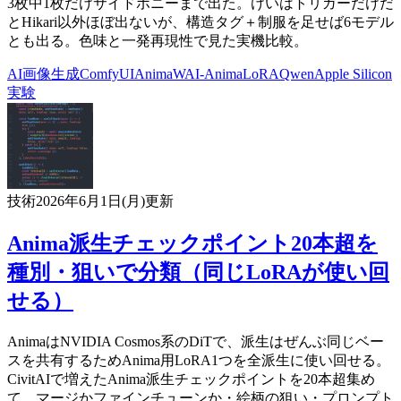
3枚中1枚だけサイドポニーまで出た。けいはトリガーだけだ
とHikari以外ほぼ出ないが、構造タグ＋制服を足せば6モデル
とも出る。色味と一発再現性で見た実機比較。
AI
画像生成
ComfyUI
Anima
WAI-Anima
LoRA
Qwen
Apple Silicon
実験
技術
2026年6月1日(月)
更新
Anima派生チェックポイント20本超を
種別・狙いで分類（同じLoRAが使い回
せる）
AnimaはNVIDIA Cosmos系のDiTで、派生はぜんぶ同じベー
スを共有するためAnima用LoRA1つを全派生に使い回せる。
CivitAIで増えたAnima派生チェックポイントを20本超集め
て、マージかファインチューンか・絵柄の狙い・プロンプト