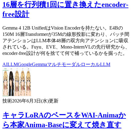
16層を行列積1回に置き換えたencoder-
free設計
Gemma 4 12B UnifiedはVision Encoderを持たない。E4Bの
150M 16層Transformerが35Mの線形投影に変わり、パッチ間
アテンションはLLM本体48層の双方向アテンションに吸収
されている。Fuyu、EVE、Mono-InternVLの先行研究から、
encoder-free設計が何を捨てて何で補っているかを掘った。
AI
LLM
Google
Gemma
マルチモーダル
ローカルLLM
技術
2026年6月3日(水)
更新
キャラLoRAのベースをWAI-Animaか
ら本家Anima-Baseに変えて焼き直す