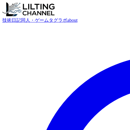
技術
日記
同人・ゲーム
タグ
ラボ
about