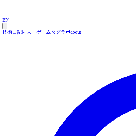
EN
技術
日記
同人・ゲーム
タグ
ラボ
about