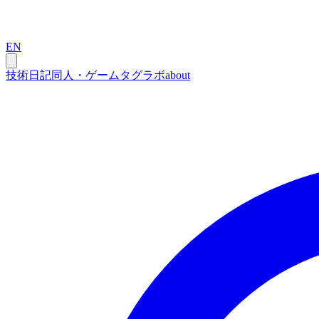
EN
技術
日記
同人・ゲーム
タグ
ラボ
about