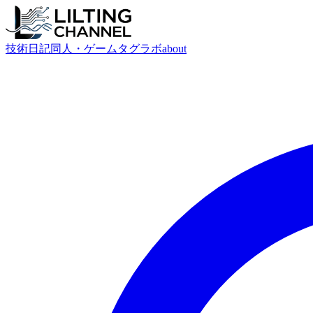
技術
日記
同人・ゲーム
タグ
ラボ
about