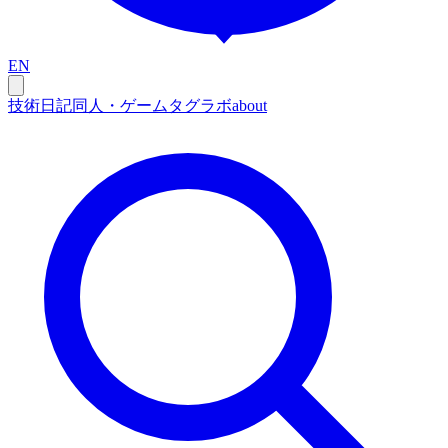
EN
技術
日記
同人・ゲーム
タグ
ラボ
about