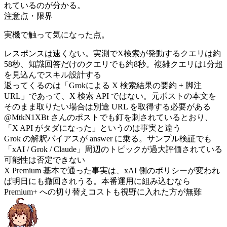
れているのが分かる。
注意点・限界
実機で触って気になった点。
レスポンスは速くない。実測でX検索が発動するクエリは約
58秒、知識回答だけのクエリでも約8秒。複雑クエリは1分超
を見込んでスキル設計する
返ってくるのは「Grokによる X 検索結果の要約 + 脚注
URL」であって、X 検索 API ではない。元ポストの本文を
そのまま取りたい場合は別途 URL を取得する必要がある
@MtkN1XBt さんのポストでも釘を刺されているとおり、
「X API がタダになった」というのは事実と違う
Grok の解釈バイアスが answer に乗る。サンプル検証でも
「xAI / Grok / Claude」周辺のトピックが過大評価されている
可能性は否定できない
X Premium 基本で通った事実は、xAI 側のポリシーが変われ
ば明日にも撤回されうる。本番運用に組み込むなら
Premium+ への切り替えコストも視野に入れた方が無難