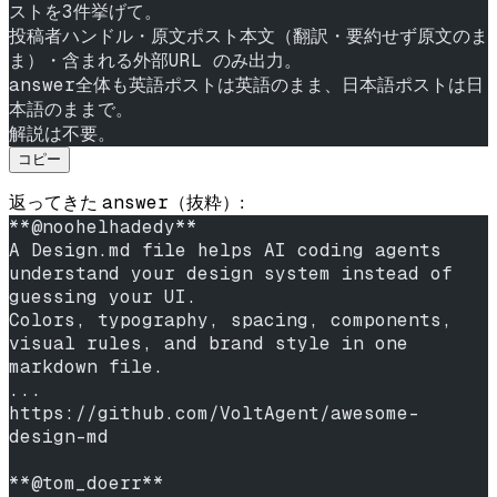
ストを3件挙げて。
投稿者ハンドル・原文ポスト本文（翻訳・要約せず原文のま
ま）・含まれる外部URL のみ出力。
answer全体も英語ポストは英語のまま、日本語ポストは日
本語のままで。
解説は不要。
コピー
answer
返ってきた
（抜粋）:
**@noohelhadedy**
A Design.md file helps AI coding agents 
understand your design system instead of 
guessing your UI.
Colors, typography, spacing, components, 
visual rules, and brand style in one 
markdown file.
...
https://github.com/VoltAgent/awesome-
design-md
**@tom_doerr**