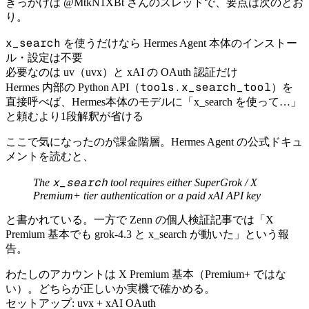
きっかけは @MtkN1XBt さんのスレッドで、要点は次のとお
り。
x_search
を使うだけなら Hermes Agent 本体のインストー
ル・設定は不要
必要なのは uv（uvx）と xAI の OAuth 認証だけ
tools.x_search_tool
Hermes 内部の Python API（
）を
直接呼べば、Hermes本体のモデルに「x_search を使って…」
と頼むより1段解釈が省ける
ここで気になったのが課金階層。Hermes Agent の公式ドキュ
メントを読むと、
x_search
The
tool requires either SuperGrok / X
Premium+ tier authentication or a paid xAI API key
と書かれている。一方で Zenn の個人検証記事では「X
Premium 基本でも grok-4.3 と x_search が動いた」という報
告。
わたしのアカウントは X Premium 基本（Premium+ ではな
い）。どちらが正しいか実機で確かめる。
セットアップ: uvx + xAI OAuth