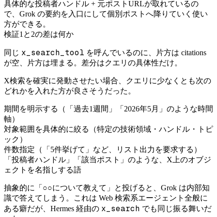
具体的な投稿者ハンドル + 元ポストURLが取れているの
で、Grok の要約を入口にして個別ポストへ降りていく使い
方ができる。
検証1と2の差は何か
x_search_tool
同じ
を呼んでいるのに、片方は citations
が空、片方は埋まる。差分はクエリの具体性だけ。
X検索を確実に発動させたい場合、クエリに少なくとも次の
どれかを入れた方が良さそうだった。
期間を明示する（「過去1週間」「2026年5月」のような時間
軸）
対象範囲を具体的に絞る（特定の技術領域・ハンドル・トピ
ック）
件数指定（「5件挙げて」など、リスト出力を要求する）
「投稿者ハンドル」「該当ポスト」のような、X上のオブジ
ェクトを名指しする語
抽象的に「○○について教えて」と投げると、Grok は内部知
識で答えてしまう。これは Web 検索系エージェント全般に
x_search
ある癖だが、Hermes 経由の
でも同じ振る舞いだ