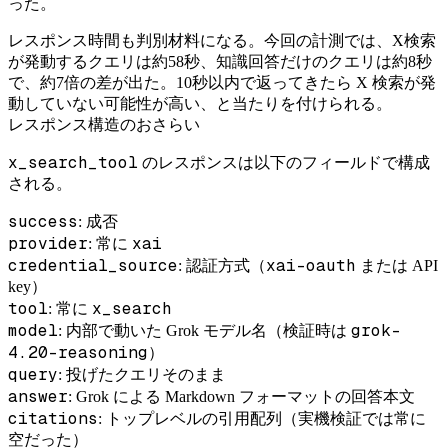
った。
レスポンス時間も判別材料になる。今回の計測では、X検索
が発動するクエリは約58秒、知識回答だけのクエリは約8秒
で、約7倍の差が出た。10秒以内で返ってきたら X 検索が発
動していない可能性が高い、と当たりを付けられる。
レスポンス構造のおさらい
x_search_tool
のレスポンスは以下のフィールドで構成
される。
success
: 成否
provider
xai
: 常に
credential_source
xai-oauth
: 認証方式（
または API
key）
tool
x_search
: 常に
model
grok-
: 内部で動いた Grok モデル名（検証時は
4.20-reasoning
）
query
: 投げたクエリそのまま
answer
: Grok による Markdown フォーマットの回答本文
citations
: トップレベルの引用配列（実機検証では常に
空だった）