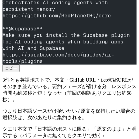
Orchestrates AI coding agents with 
persistent memory
https://github.com/RedPlanetHQ/core
**@supabase**
Make sure you install the Supabase plugin 
for AI coding agents when building apps 
with AI and Supabase
https://supabase.com/docs/guides/ai-
tools/plugins
コピー
3件とも英語ポストで、本文・GitHub URL・t.co短縮URLが
そのまま並んでいる。要約フェーズが省ける分、レスポンス
時間も約39秒と短くなった（前回の翻訳ありクエリは約58
秒）。
つまり日本語ソースだけ拾いたい / 原文を保持したい場合の
選択肢は、次のあたりに集約される。
クエリ本文で「日本語のポストに限る」「原文のまま」と明
示する（パラメータに無くてもクエリで効く）