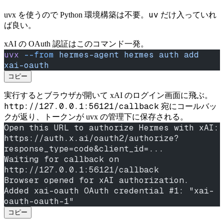
uv
uvx を使うので Python 環境構築は不要。
だけ入っていれ
ば良い。
xAI の OAuth 認証はこのコマンド一発。
uvx
 --from
 hermes-agent
 hermes
 auth
 add
xai-oauth
コピー
実行するとブラウザが開いて xAI のログイン画面に飛ぶ。
http://127.0.0.1:56121/callback
宛にコールバッ
クが返り、トークンが uvx の管理下に保存される。
Open this URL to authorize Hermes with xAI:
https://auth.x.ai/oauth2/authorize?
response_type=code&client_id=...
Waiting for callback on 
http://127.0.0.1:56121/callback
Browser opened for xAI authorization.
Added xai-oauth OAuth credential #1: "xai-
oauth-oauth-1"
コピー