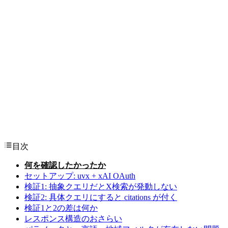
目次
何を確認したかったか
セットアップ: uvx + xAI OAuth
検証1: 抽象クエリだとX検索が発動しない
検証2: 具体クエリにすると citations が付く
検証1と2の差は何か
レスポンス構造のおさらい