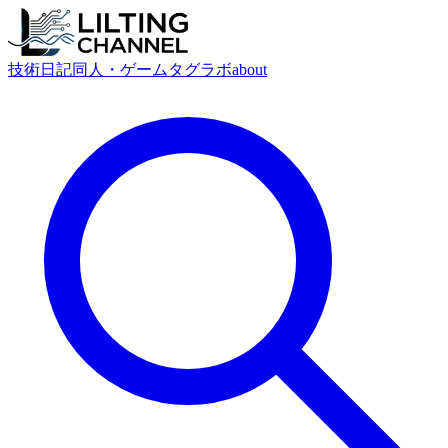
技術
日記
同人・ゲーム
タグ
ラボ
about