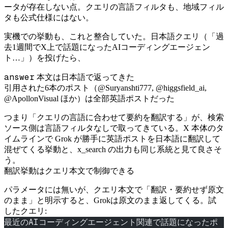
ータが存在しない点。クエリの言語フィルタも、地域フィル
タも公式仕様にはない。
実機での挙動も、これと整合していた。日本語クエリ（「過
去1週間でX上で話題になったAIコーディングエージェン
ト…」）を投げたら、
answer
本文は日本語で返ってきた
引用された6本のポスト（@Suryanshti777, @higgsfield_ai,
@ApollonVisual ほか）は全部英語ポストだった
つまり「クエリの言語に合わせて要約を翻訳する」が、検索
ソース側は言語フィルタなしで取ってきている。X 本体のタ
イムラインで Grok が勝手に英語ポストを日本語に翻訳して
混ぜてくる挙動と、x_search の出力も同じ系統と見て良さそ
う。
翻訳挙動はクエリ本文で制御できる
パラメータには無いが、クエリ本文で「翻訳・要約せず原文
のまま」と明示すると、Grokは原文のまま返してくる。試
したクエリ:
最近のAIコーディングエージェント関連で話題になったポ