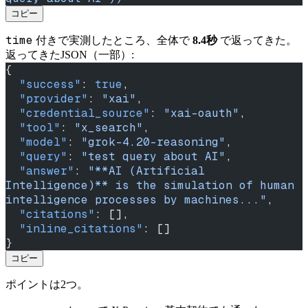
コピー
time
付きで実測したところ、全体で
8.4秒
で返ってきた。
返ってきたJSON（一部）:
{
  "success"
: 
true
,
  "provider"
: 
"xai"
,
  "credential_source"
: 
"xai-oauth"
,
  "tool"
: 
"x_search"
,
  "model"
: 
"grok-4.20-reasoning"
,
  "query"
: 
"test query about AI"
,
  "answer"
: 
"**AI (Artificial 
Intelligence)** is the simulation of human 
intelligence processes by machines..."
,
  "citations"
: [],
  "inline_citations"
: []
}
コピー
ポイントは2つ。