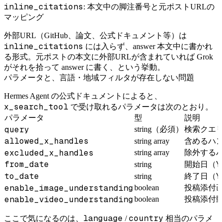
inline_citations
: 本文中の脚注番号と元ポストURLの
マッピング
外部URL（GitHub、論文、公式ドキュメント等）は
inline_citations
には入らず、answer 本文中に書かれ
る形式。元ポストの本文に外部URLが含まれていれば Grok
がそれを拾って answer に書く、という挙動。
パラメータと、言語・地域フィルタが存在しない問題
Hermes Agent の公式ドキュメントによると、
x_search_tool
で受け取れるパラメータは次のとおり。
パラメータ
型
説明
query
string（必須）
検索クエ
allowed_x_handles
string array
含めるハン
excluded_x_handles
string array
除外するハ
from_date
Y
string
開始日（
to_date
Y
string
終了日（
enable_image_understanding
boolean
投稿添付画
enable_video_understanding
boolean
投稿添付動
language
country
ここで気になるのは、
/
相当のパラメ