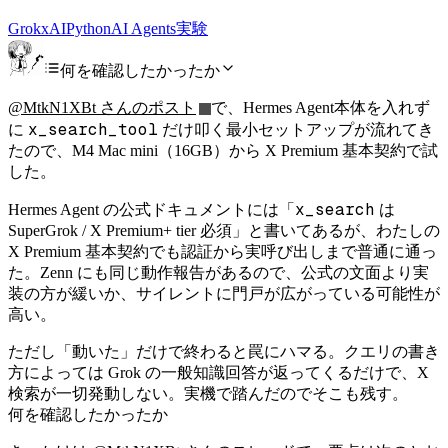
Grok
xAI
Python
AI Agents
実験
何を確認したかったか
@MtkN1XBt さんのポスト
で、Hermes Agent本体を入れず
x_search_tool
に
だけ叩く最小セットアップが流れてき
たので、M4 Mac mini（16GB）から X Premium 基本契約で試
した。
x_search
Hermes Agent の公式ドキュメントには「
は
SuperGrok / X Premium+ tier 必須」と書いてあるが、わたしの
X Premium 基本契約でも認証から実呼び出しまで普通に通っ
た。Zenn にも同じ動作報告があるので、公式の文面より実
装の方が緩いか、サイレントに門戸が広がっている可能性が
高い。
ただし「動いた」だけで終わると罠にハマる。クエリの書き
方によっては Grok の一般知識回答が返ってくるだけで、X
検索が一切発動しない。実機で踏んだのでそこも残す。
何を確認したかったか