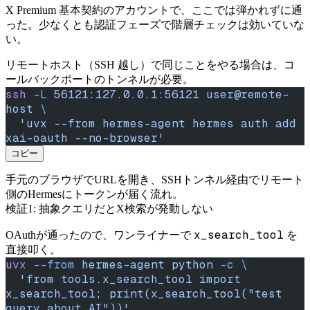
X Premium 基本契約のアカウントで、ここでは弾かれずに通
った。少なくとも認証フェーズで階層チェックは効いていな
い。
リモートホスト（SSH 越し）で同じことをやる場合は、コ
ールバックポートのトンネルが必要。
ssh
 -L
 56121:127.0.0.1:56121
 user@remote-
host
 \
  'uvx --from hermes-agent hermes auth add 
xai-oauth --no-browser'
コピー
手元のブラウザでURLを開き、SSHトンネル経由でリモート
側のHermesにトークンが届く流れ。
検証1: 抽象クエリだとX検索が発動しない
x_search_tool
OAuthが通ったので、ワンライナーで
を
直接叩く。
uvx
 --from
 hermes-agent
 python
 -c
 \
  'from tools.x_search_tool import 
x_search_tool; print(x_search_tool("test 
query about AI"))'