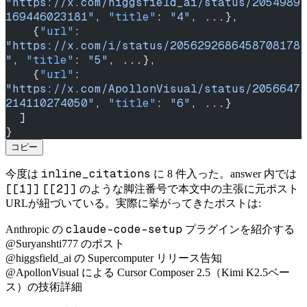
"https://x.com/higgsfield_ai/status/2054989
169446023181"
, 
"title"
: 
"4"
, 
...
},
    {
"url"
: 
"https://x.com/i/status/2056292686458708178
"
, 
"title"
: 
"5"
, 
...
},
    {
"url"
: 
"https://x.com/ApollonVisual/status/2056647
214110274050"
, 
"title"
: 
"6"
, 
...
}
  ]
}
コピー
inline_citations
今度は
に 8 件入った。answer 内では
[[1]]
[[2]]
のような脚注番号で本文中の主張に元ポスト
URLが紐づいている。実際に挙がってきたポストは:
claude-code-setup
Anthropic の
プラグインを紹介する
@Suryanshti777 のポスト
@higgsfield_ai の Supercomputer リリース告知
@ApollonVisual による Cursor Composer 2.5（Kimi K2.5ベー
ス）の技術詳細