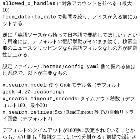
allowed_x_handles
に対象アカウントを並べる（最大
10）
from_date
to_date
/
で期間を絞り、ノイズが入る前にカ
ットする
逆に「英語ソースから拾って日本語で要約してほしい」とい
う用途には、デフォルトの翻訳挙動がそのまま効く。検索全
般のニュースクリッピングなら言語フィルタなしの方が網羅
性は上がる。
~/.hermes/config.yaml
設定ファイル
側で握れる値は
別系統で、以下が主要なもの。
x_search.model
: 使う Grok モデル名（デフォルト
grok-4.20-reasoning
）
x_search.timeout_seconds
: タイムアウト秒数（デフ
ォルト180、最小30）
x_search.retries
: 5xx / ReadTimeout 等での自動リトラ
イ回数（デフォルト2）
デフォルトのタイムアウトが180秒に設定されていることか
らも、xAI 側も「複雑クエリは1〜2分掛かる」前提で設計さ