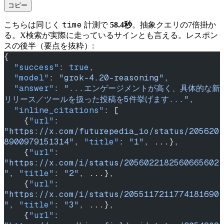
コピー
time
こちらは同じく
計測で
58.4秒
。抽象クエリの7倍掛か
る。X検索が実際に走っているサインとも言える。レスポン
スの後半（要点を抜粋）:
{
  "success"
: 
true
,
  "model"
: 
"grok-4.20-reasoning"
,
  "answer"
: 
"...エンゲージメントが高く、具体的な新
リリース／ツールを扱った投稿を5件挙げます..."
,
  "inline_citations"
: [
    {
"url"
: 
"https://x.com/futurepedia_io/status/205620
8900979151314"
, 
"title"
: 
"1"
, 
...
},
    {
"url"
: 
"https://x.com/i/status/2056022182560665602
"
, 
"title"
: 
"2"
, 
...
},
    {
"url"
: 
"https://x.com/i/status/2055117211774181690
"
, 
"title"
: 
"3"
, 
...
},
    {
"url"
: 