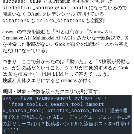
success: true
で X Premium 基本契約でも通った。
credential_source
xai-oauth
が
になっているので、
間違いなく OAuth クレデンシャルで叩けている
citations
inline_citations
も
も空配列
answer の中身を読むと「AIとは何か」「Narrow AI /
Generative AI / Multimodal AI / AGI」みたいな一般解説で、X
を検索した形跡がない。Grok が自分の知識ベースから答え
ただけになっている。
つまり、ここで分かったのは「動いた」と「X検索が発動し
た」が別の話だということ。クエリが抽象的すぎると Grok
は X を検索せず、汎用 LLM として答えてしまう。
検証2: 具体クエリにすると citations が付く
期間・対象・件数を絞ったクエリで投げ直す。
uvx
 --from
 hermes-agent
 python
 -c
 \
  'from tools.x_search_tool import 
x_search_tool; print(x_search_tool("過去1週
間でX上で話題になったAIコーディングエージェントやLLM
の新リリースは何？投稿者ハンドルと該当ポストを5件挙げ
て"))'