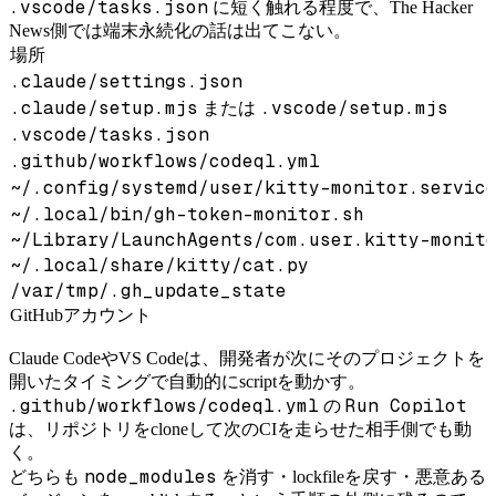
.vscode/tasks.json
に短く触れる程度で、The Hacker
News側では端末永続化の話は出てこない。
場所
.claude/settings.json
.claude/setup.mjs
.vscode/setup.mjs
または
.vscode/tasks.json
.github/workflows/codeql.yml
~/.config/systemd/user/kitty-monitor.servic
~/.local/bin/gh-token-monitor.sh
~/Library/LaunchAgents/com.user.kitty-monit
~/.local/share/kitty/cat.py
/var/tmp/.gh_update_state
GitHubアカウント
Claude CodeやVS Codeは、開発者が次にそのプロジェクトを
開いたタイミングで自動的にscriptを動かす。
.github/workflows/codeql.yml
Run Copilot
の
は、リポジトリをcloneして次のCIを走らせた相手側でも動
く。
node_modules
どちらも
を消す・lockfileを戻す・悪意ある