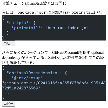
攻撃チェーンはTanStack波とほぼ同じ
package.json
preinstall
入口は、
に追加された
だ。
{
  "scripts"
: {
    "preinstall"
: 
"bun run index.js"
  }
}
コピー
さらに多くのバージョンで、GitHubのcommitを指す optional
dependency が入っている。SafeDepは637件中630件でこの経
路を確認している。
{
  "optionalDependencies"
: {
    "@antv/setup"
: 
"github:antvis/G2#1916faa365f2788b6e1935148
72d51a242876569"
  }
}
コピー