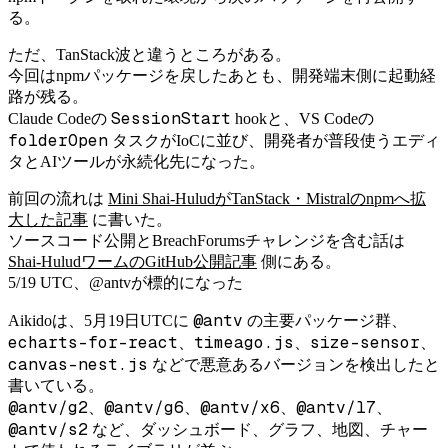
る。
ただ、TanStack波と違うところがある。
今回はnpmパッケージを戻したあとも、開発端末側に起動経
路が残る。
SessionStart
Claude Codeの
hookと、VS Codeの
folderOpen
タスクがIoCに並び、開発者が普段使うエディ
タとAIツールが永続化先になった。
前回の流れは
Mini Shai-HuludがTanStack・Mistralのnpmへ拡
大した記事
に書いた。
ソースコード公開とBreachForumsチャレンジを含む話は
Shai-HuludワームのGitHub公開記事
側にある。
5/19 UTC、@antvが標的になった
@antv
Aikidoは、5月19日UTCに
の主要パッケージ群、
echarts-for-react
timeago.js
size-sensor
、
、
、
canvas-nest.js
などで悪意あるバージョンを検出したと
書いている。
@antv/g2
@antv/g6
@antv/x6
@antv/l7
、
、
、
、
@antv/s2
など、ダッシュボード、グラフ、地図、チャー