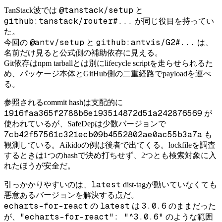
@tanstack/setup
TanStack波では
と
github:tanstack/router#...
が同じ役目を持ってい
た。
@antv/setup
github:antvis/G2#...
今回の
と
は、
名前だけ見ると公式側の補助依存に見える。
Git依存はnpm tarballとは別にlifecycle scriptを走らせられるた
め、パッケージ本体とGitHub側の二重経路でpayloadを運べ
る。
参照されるcommit hashは支配的に
1916faa365f2788b6e193514872d51a242876569
が
使われているが、SafeDepは少数バージョンで
7cb42f57561c321ecb09b4552802ae0ac55b3a7a
も
観測している。Aikidoの例は後者で出てくる。lockfileを調査
するときは1つのhashで決め打ちせず、2つとも検索対象に入
れたほうが安全だ。
latest
引っかかりやすいのは、
dist-tagが動いていなくても
悪意あるバージョンを解決する点だ。
echarts-for-react
latest
3.0.6
の
は
のままだった
"echarts-for-react": "^3.0.6"
が、
のような範囲