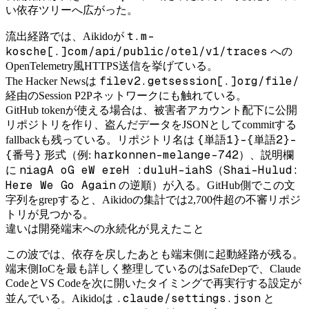
い依存ツリーへ広がった。
t.m-
流出経路では、Aikidoが
kosche[.]com/api/public/otel/v1/traces
への
OpenTelemetry風HTTPS送信を挙げている。
filev2.getsession[.]org/file/
The Hacker Newsは
経由のSession P2Pネットワークにも触れている。
GitHub tokenが使える場合は、被害者アカウント配下に公開
リポジトリを作り、盗んだデータをJSONとしてcommitする
{単語1}-{単語2}-
fallbackも残っている。リポジトリ名は
{番号}
harkonnen-melange-742
形式（例:
）、説明欄
niagA oG eW ereH :duluH-iahS
Shai-Hulud:
に
（
Here We Go Again
の逆順）が入る。GitHub側でこの文
字列をgrepすると、Aikidoの集計では2,700件超の不審リポジ
トリが見つかる。
違いは開発端末への永続化が見えたこと
この波では、依存を戻したあとも端末側に起動経路が残る。
端末側IoCを最も詳しく整理しているのはSafeDepで、Claude
CodeとVS Codeを次に開いたタイミングで再実行する設定が
.claude/settings.json
並んでいる。Aikidoは
と