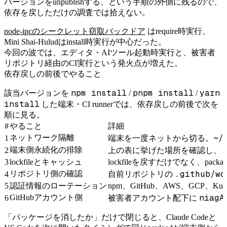
バージョンをunpublishする、という手順の外側に残るので、
依存を戻しただけの調査では拾えない。
node-ipcのシークレット窃取バックドア
はrequire時実行、
Mini Shai-Huludはinstall時実行が中心だった。
今回の波では、エディタ・AIツール起動時実行と、被害者
リポジトリ経由のCI実行という発火点が増えた。
依存戻しの前後でやること
npm install
pnpm install
yarn
該当バージョンを
/
/
install
した端末・CI runnerでは、依存戻しの前後で次を
順に見る。
#
やること
詳細
~/
ネットワーク隔離
1
端末を一度ネットから切る。
.
端末側永続化の排除
2
上の表に挙げた場所を確認し、
3
lockfileとキャッシュ
lockfileを戻すだけでなく、packag
.github/wo
リポジトリ側の確認
4
自前リポジトリの
5
認証情報のローテーション
npm、GitHub、AWS、GCP、Kube
niagA
GitHubアカウント側
6
被害者アカウント配下に
「パッケージを消したか」だけで閉じると、Claude Codeと