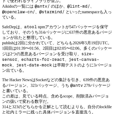
トで使われるライブラリが並ぶ。
@antv/
@lint-md/
Aikidoの一覧には
のほか、
、
@openclaw-cn/
@starmind/
、
といったnamespaceも入っ
ている。
atool
SafeDepは、
npmアカウントが547パッケージを保守
しており、そのうち314パッケージに637件の悪意あるバージ
ョンが出たと整理している。
publishは2回に分かれていて、どちらも2026年5月19日UTC。
1回目は01:39〜01:56、2回目は02:05〜02:06。多くのパッケー
size-
ジは2つの悪意あるバージョンを受け取り、
sensor
echarts-for-react
jest-canvas-
、
、
mock
jest-date-mock
、
は早期テストのように3バージョ
ン出ている。
The Hacker NewsはSocketなどの集計を引き、639件の悪意あ
@antv
るバージョン、323パッケージ、うち
279パッケージ
と書いている。
この差は、見ている時点、含めるscope、削除済みバージョ
ンの扱いで変わる数字だ。
314と323のどちらかを正解として読むよりも、自分のlockfile
と社内ミラーに残った具体バージョンを直接洗う。