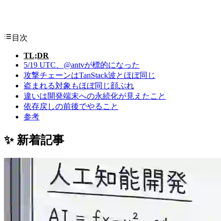
目次
TL;DR
5/19 UTC、@antvが標的になった
攻撃チェーンはTanStack波とほぼ同じ
盗まれる対象もほぼ同じ顔ぶれ
違いは開発端末への永続化が見えたこと
依存戻しの前後でやること
参考
✨ 新着記事