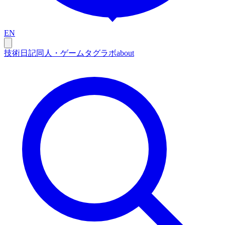
EN
技術
日記
同人・ゲーム
タグ
ラボ
about