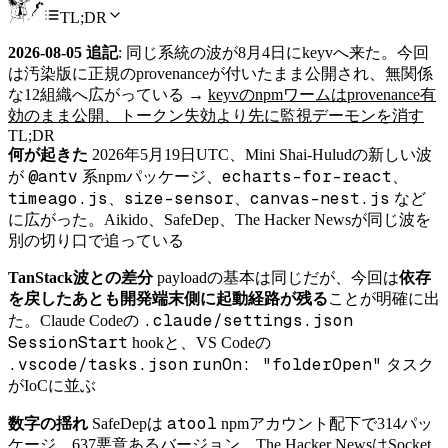
TL;DR
2026-08-05 追記
: 同じ系統の波が8月4日にkeyvへ来た。今回
は汚染版に正規のprovenanceが付いたまま公開され、無関係
な12組織へ広がっている →
keyvのnpmワームはprovenance有
効のまま公開、トークン失効より先に監視デーモンを消す
TL;DR
何が起きた
2026年5月19日UTC、Mini Shai-Huludの新しい波
@antv
echarts-for-react
が
系npmパッケージ、
、
timeago.js
size-sensor
canvas-nest.js
、
、
など
に広がった。Aikido、SafeDep、The Hacker Newsが同じ波を
別の切り口で追っている
TanStack波との差分
payloadの基本は同じだが、今回は
依存
を戻したあとも開発端末側に起動経路が残る
ことが明確に出
.claude/settings.json
た。Claude Codeの
SessionStart
hookと、VS Codeの
.vscode/tasks.json
runOn: "folderOpen"
タスク
がIoCに並ぶ
atool
数字の揺れ
SafeDepは
npmアカウント配下で314パッ
ケージ、637悪意あるバージョン。The Hacker NewsはSocket