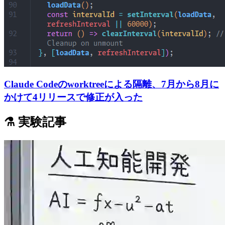
Claude Codeのworktreeによる隔離、7月から8月に
かけて4リリースで修正が入った
⚗️ 実験記事