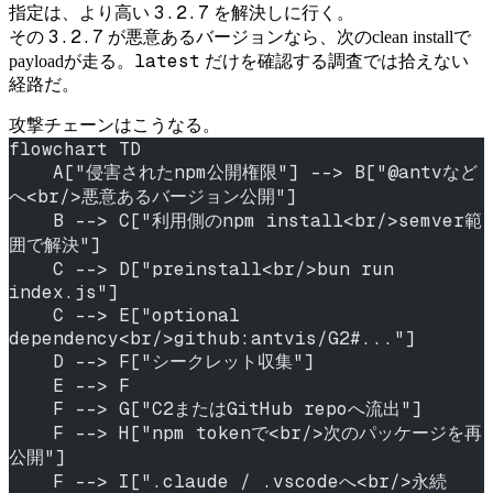
3.2.7
指定は、より高い
を解決しに行く。
3.2.7
その
が悪意あるバージョンなら、次のclean installで
latest
payloadが走る。
だけを確認する調査では拾えない
経路だ。
攻撃チェーンはこうなる。
flowchart TD
    A["侵害されたnpm公開権限"] --> B["@antvなど
へ<br/>悪意あるバージョン公開"]
    B --> C["利用側のnpm install<br/>semver範
囲で解決"]
    C --> D["preinstall<br/>bun run 
index.js"]
    C --> E["optional 
dependency<br/>github:antvis/G2#..."]
    D --> F["シークレット収集"]
    E --> F
    F --> G["C2またはGitHub repoへ流出"]
    F --> H["npm tokenで<br/>次のパッケージを再
公開"]
    F --> I[".claude / .vscodeへ<br/>永続