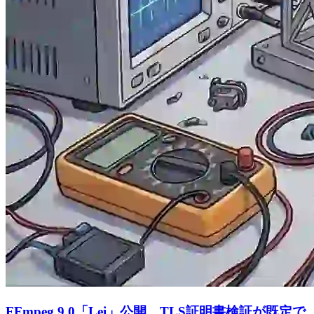
FFmpeg 9.0「Lei」公開、TLS証明書検証が既定で