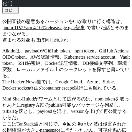
化"]
コピー
公開直後の悪意あるバージョンをCIが取りに行く構造は、
pnpm 11やYarn 4.10のrelease-age gate記事
で書いた話とそのま
まつながる。
盗まれる対象もほぼ同じ顔ぶれ
Aikidoは、payloadがGitHub token、npm token、GitHub Actions
OIDC token、AWS認証情報、Kubernetes service account、Vault
token、SSH秘密鍵、Docker認証情報、DB接続文字列、環境
変数、ローカルファイル上のシークレットを探すと書いてい
る。
The Hacker News側では、Google Cloud、Azure、Stripe、
Docker socket経由のcontainer escape試行にも触れている。
Mini Shai-Huludがワームとして広がるのは、npm tokenを取っ
たあとにregistry APIでpublish可能なパッケージを列挙し、
tarballを落とし、payloadを混ぜ、versionを上げて再公開する
からだ。
@antv
ここはTanStack波と同じで、今回の
波は侵害された
公開権限が大きいnamespaceに当たったぶん、可視化系の広