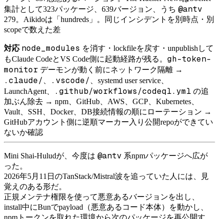
@antv
集計として323パッケージ、639バージョン、うち
279。Aikidoは「hundreds」。同じインシデントを別時点・別
scopeで数えた差
node_modules
対応
を消す・lockfileを戻す・unpublishして
gh-token-
もClaude CodeとVS Code側に起動経路が残る。
monitor
デーモンが動く前にネットワーク隔離 →
.claude/
.vscode/
、
、systemd user service、
.github/workflows/codeql.yml
LaunchAgent、
の追
加ぶん除去 → npm、GitHub、AWS、GCP、Kubernetes、
Vault、SSH、Docker、DB接続情報の順にローテーション →
GitHubアカウント側に逆順マーカー入り公開repoができてい
ないか確認
@antv
Mini Shai-Huludが、今度は
系npmパッケージへ広が
った。
2026年5月11日のTanStack/Mistral波を追っていた人には、見
覚えのある形だ。
正規メンテナ権限を使って悪意あるバージョンを出し、
install中にBunでpayload（悪意あるコード本体）を動かし、
npmトークンを取れた環境から次のパッケージを再公開す