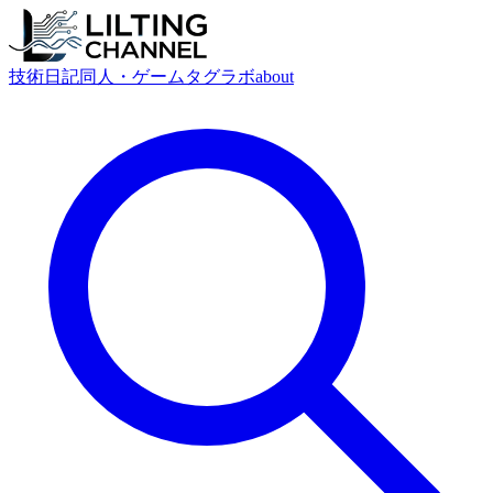
技術
日記
同人・ゲーム
タグ
ラボ
about