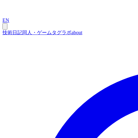
EN
技術
日記
同人・ゲーム
タグ
ラボ
about