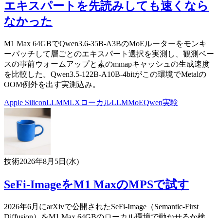
エキスパートを先読みしても速くなら
なかった
M1 Max 64GBでQwen3.6-35B-A3BのMoEルーターをモンキ
ーパッチして層ごとのエキスパート選択を実測し、観測ベー
スの事前ウォームアップと素のmmapキャッシュの生成速度
を比較した。Qwen3.5-122B-A10B-4bitがこの環境でMetalの
OOM例外を出す実測込み。
Apple Silicon
LLM
MLX
ローカルLLM
MoE
Qwen
実験
技術
2026年8月5日(水)
SeFi-ImageをM1 MaxのMPSで試す
2026年6月にarXivで公開されたSeFi-Image（Semantic-First
Diffusion）をM1 Max 64GBのローカル環境で動かせるか検