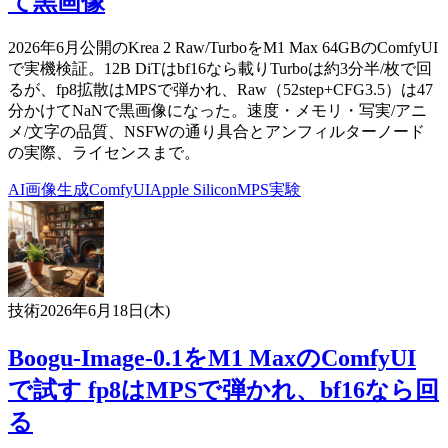
て黒画像
2026年6月公開のKrea 2 Raw/TurboをM1 Max 64GBのComfyUI
で実機検証。12B DiTはbf16なら載りTurboは約3分半/枚で回
るが、fp8拡散はMPSで弾かれ、Raw（52step+CFG3.5）は47
分かけてNaNで黒画像になった。速度・メモリ・写実/アニ
メ/文字の品質、NSFWの通り具合とアンフィルターノード
の実際、ライセンスまで。
AI
画像生成
ComfyUI
Apple Silicon
MPS
実験
技術
2026年6月18日(木)
Boogu-Image-0.1をM1 MaxのComfyUI
で試す fp8はMPSで弾かれ、bf16なら回
る