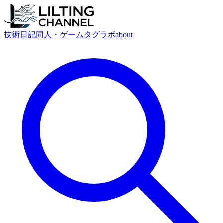
技術
日記
同人・ゲーム
タグ
ラボ
about