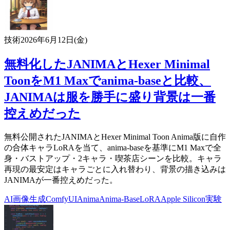
技術
2026年6月12日(金)
無料化したJANIMAとHexer Minimal
ToonをM1 Maxでanima-baseと比較、
JANIMAは服を勝手に盛り背景は一番
控えめだった
無料公開されたJANIMAとHexer Minimal Toon Anima版に自作
の合体キャラLoRAを当て、anima-baseを基準にM1 Maxで全
身・バストアップ・2キャラ・喫茶店シーンを比較。キャラ
再現の最安定はキャラごとに入れ替わり、背景の描き込みは
JANIMAが一番控えめだった。
AI
画像生成
ComfyUI
Anima
Anima-Base
LoRA
Apple Silicon
実験