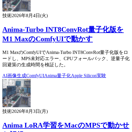
技術
2026年8月4日(火)
Anima-Turbo INT8ConvRot量子化版を
M1 MaxのComfyUIで動かす
M1 MaxのComfyUIでAnima-Turbo INT8ConvRot量子化版をロ
ードし、MPS未対応エラー、CPUフォールバック、逆量子化
回避策の生成時間を検証した。
AI
画像生成
ComfyUI
Anima
量子化
Apple Silicon
実験
技術
2026年8月3日(月)
Anima LoRA学習をMacのMPSで動かせ