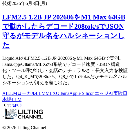
技術
2026年6月8日(月)
LFM2.5 1.2B JP 202606をM1 Max 64GB
で動かしたらデコード208tok/sでJSON
守るがモデル名をハルシネーションし
た
Liquid AIのLFM2.5-1.2B-JP-202606をM1 Max 64GBで実測。
llama.cpp/Ollama/MLXの3系統でデコード速度・JSON構造
化・ツール呼び出し・会話のナチュラルさ・長文入力を検証
した。Q4_K_Mで208tok/s、Q8_0で157tok/sだがモデル名ハル
シネーションが消える差も出た。
AI
LLM
ローカルLLM
MLX
Ollama
Apple Silicon
エッジAI
実験
日
本語LLM
1
2
3
4
5
© 2026 Lilting Channel