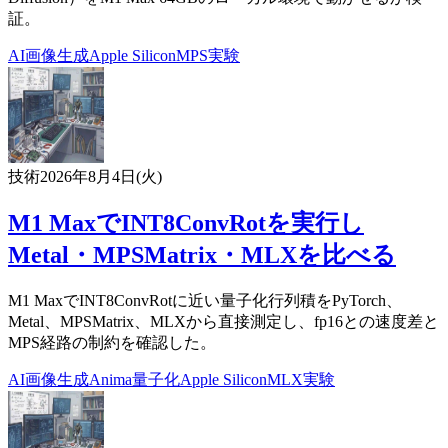
証。
AI
画像生成
Apple Silicon
MPS
実験
技術
2026年8月4日(火)
M1 MaxでINT8ConvRotを実行し
Metal・MPSMatrix・MLXを比べる
M1 MaxでINT8ConvRotに近い量子化行列積をPyTorch、
Metal、MPSMatrix、MLXから直接測定し、fp16との速度差と
MPS経路の制約を確認した。
AI
画像生成
Anima
量子化
Apple Silicon
MLX
実験