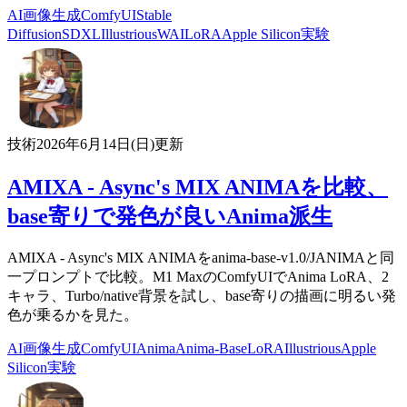
AI
画像生成
ComfyUI
Stable
Diffusion
SDXL
Illustrious
WAI
LoRA
Apple Silicon
実験
技術
2026年6月14日(日)
更新
AMIXA - Async's MIX ANIMAを比較、
base寄りで発色が良いAnima派生
AMIXA - Async's MIX ANIMAをanima-base-v1.0/JANIMAと同
一プロンプトで比較。M1 MaxのComfyUIでAnima LoRA、2
キャラ、Turbo/native背景を試し、base寄りの描画に明るい発
色が乗るかを見た。
AI
画像生成
ComfyUI
Anima
Anima-Base
LoRA
Illustrious
Apple
Silicon
実験