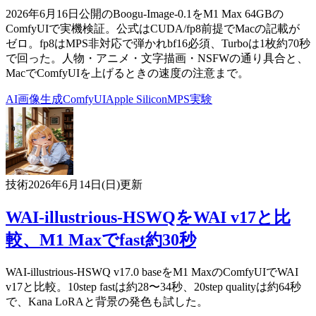
2026年6月16日公開のBoogu-Image-0.1をM1 Max 64GBの
ComfyUIで実機検証。公式はCUDA/fp8前提でMacの記載が
ゼロ。fp8はMPS非対応で弾かれbf16必須、Turboは1枚約70秒
で回った。人物・アニメ・文字描画・NSFWの通り具合と、
MacでComfyUIを上げるときの速度の注意まで。
AI
画像生成
ComfyUI
Apple Silicon
MPS
実験
技術
2026年6月14日(日)
更新
WAI-illustrious-HSWQをWAI v17と比
較、M1 Maxでfast約30秒
WAI-illustrious-HSWQ v17.0 baseをM1 MaxのComfyUIでWAI
v17と比較。10step fastは約28〜34秒、20step qualityは約64秒
で、Kana LoRAと背景の発色も試した。