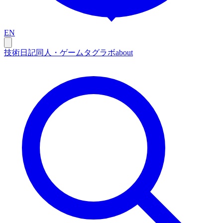
EN
技術
日記
同人・ゲーム
タグ
ラボ
about