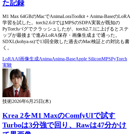
た記録
M1 Max 64GBのMacでAnimaLoraToolkit + Anima-BaseのLoRA
学習を試した。torch2.6.0ではMPSのSDPA実装が既知の
PyTorchバグでクラッシュしたが、torch2.7.1に上げるとステ
ップが最後まで進みLoRA保存・画像生成まで通った。
SDXL(kohya-ss)で13回全敗した過去のMac検証との対比も書
く。
LoRA
AI
画像生成
Anima
Anima-Base
Apple Silicon
MPS
PyTorch
実験
技術
2026年6月25日(木)
Krea 2をM1 MaxのComfyUIで試す
Turboは3分強で回り、Rawは47分かけ