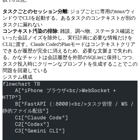
タスクごとのセッション分離
: ジョブごとに専用のtmuxウィ
ンドウでCLIを起動する。あるタスクのコンテキストが別の
タスクに漏れない
コンテキスト汚染の排除
: 雑談、調べ物、ステータス確認と
いった会話ノイズを除外し、実行計画に必要な情報だけを
CLIに渡す。Claude CodeのPlanモードはコンテキストクリア
できるが履歴が完全に消えるため、必要な文脈まで失われ
る。かなチャットは会話履歴を外部のSQLiteに保持しつつ、
タスク投入時にクリーンなプロンプトを生成することでこの
問題を回避している
システム構成
flowchart TB
    A["iPhone ブラウザ<br/>WebSocket + 
HTTP"]
    B["FastAPI (:8000)<br/>タスク管理 / WS / 
静的ファイル配信"]
    C1["Claude Code"]
    C2["Codex"]
    C3["Gemini CLI"]