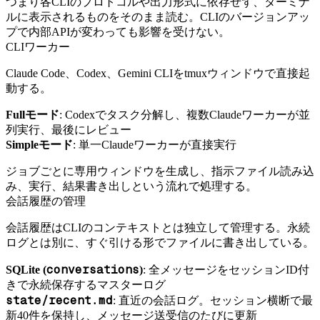
つまり各CLIのプロトコルや出力形式に依存せず、ターミナ
ルに表示されるものをそのまま読む。CLIのバージョンアッ
プで内部APIが変わっても影響を受けない。
CLIワーカー
Claude Code、Codex、Gemini CLIをtmuxウィンドウで直接起
動する。
Fullモード
: Codexでタスク分解し、複数Claudeワーカーが並
列実行、最後にレビュー
Simpleモード
: 単一Claudeワーカーが直接実行
ジョブごとに専用ウィンドウを生成し、指示ファイル読み込
み、実行、結果書き出しという流れで処理する。
会話履歴の管理
会話履歴はCLIのコンテキストとは独立して管理する。永続
ログとは別に、すぐ引ける形でファイルに書き出している。
conversations
SQLite (
)
: 全メッセージをセッションID付
きで永続保存するマスターログ
state/recent.md
: 直近の会話ログ。セッション横断で最
新40件を保持し、メッセージ送受信のたびに更新