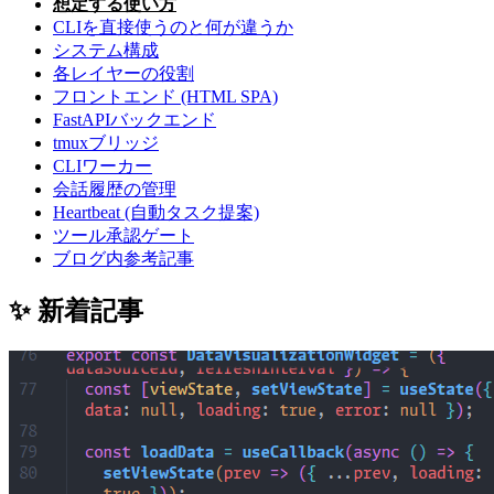
想定する使い方
CLIを直接使うのと何が違うか
システム構成
各レイヤーの役割
フロントエンド (HTML SPA)
FastAPIバックエンド
tmuxブリッジ
CLIワーカー
会話履歴の管理
Heartbeat (自動タスク提案)
ツール承認ゲート
ブログ内参考記事
✨ 新着記事