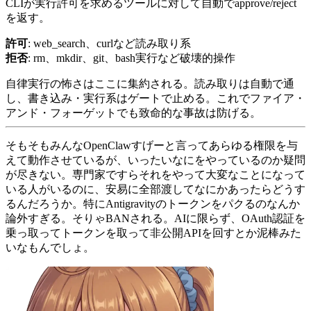
CLIが実行許可を求めるツールに対して自動でapprove/reject
を返す。
許可
: web_search、curlなど読み取り系
拒否
: rm、mkdir、git、bash実行など破壊的操作
自律実行の怖さはここに集約される。読み取りは自動で通
し、書き込み・実行系はゲートで止める。これでファイア・
アンド・フォーゲットでも致命的な事故は防げる。
そもそもみんなOpenClawすげーと言ってあらゆる権限を与
えて動作させているが、いったいなにをやっているのか疑問
が尽きない。専門家ですらそれをやって大変なことになって
いる人がいるのに、安易に全部渡してなにかあったらどうす
るんだろうか。特にAntigravityのトークンをパクるのなんか
論外すぎる。そりゃBANされる。AIに限らず、OAuth認証を
乗っ取ってトークンを取って非公開APIを回すとか泥棒みた
いなもんでしょ。