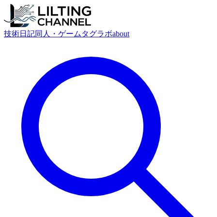
技術
日記
同人・ゲーム
タグ
ラボ
about