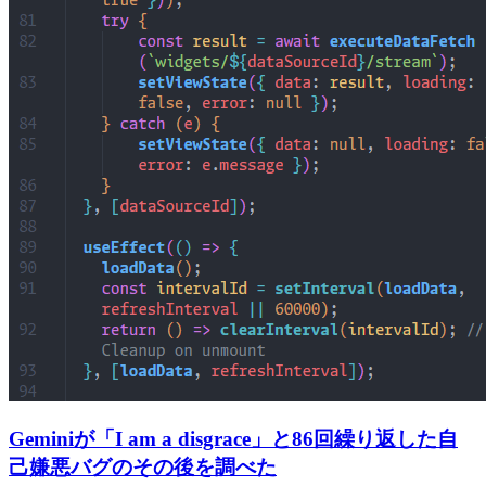
Geminiが「I am a disgrace」と86回繰り返した自
己嫌悪バグのその後を調べた