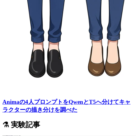
Animaの4人プロンプトをQwenとT5へ分けてキャ
ラクターの描き分けを調べた
⚗️ 実験記事