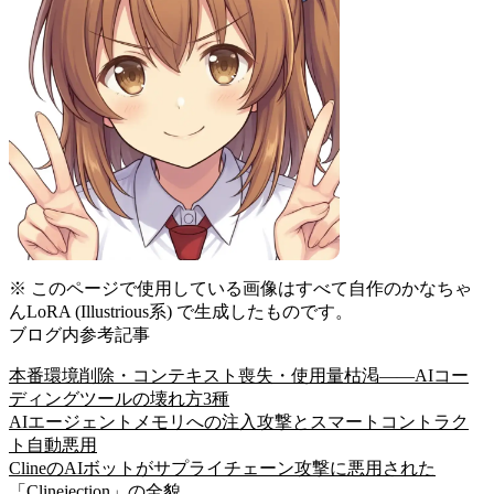
※ このページで使用している画像はすべて自作のかなちゃ
んLoRA (Illustrious系) で生成したものです。
ブログ内参考記事
本番環境削除・コンテキスト喪失・使用量枯渇——AIコー
ディングツールの壊れ方3種
AIエージェントメモリへの注入攻撃とスマートコントラク
ト自動悪用
ClineのAIボットがサプライチェーン攻撃に悪用された
「Clinejection」の全貌