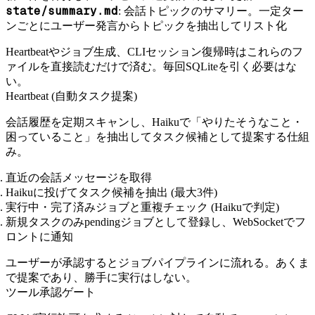
state/summary.md
: 会話トピックのサマリー。一定ター
ンごとにユーザー発言からトピックを抽出してリスト化
Heartbeatやジョブ生成、CLIセッション復帰時はこれらのフ
ァイルを直接読むだけで済む。毎回SQLiteを引く必要はな
い。
Heartbeat (自動タスク提案)
会話履歴を定期スキャンし、Haikuで「やりたそうなこと・
困っていること」を抽出してタスク候補として提案する仕組
み。
直近の会話メッセージを取得
Haikuに投げてタスク候補を抽出 (最大3件)
実行中・完了済みジョブと重複チェック (Haikuで判定)
新規タスクのみpendingジョブとして登録し、WebSocketでフ
ロントに通知
ユーザーが承認するとジョブパイプラインに流れる。あくま
で提案であり、勝手に実行はしない。
ツール承認ゲート