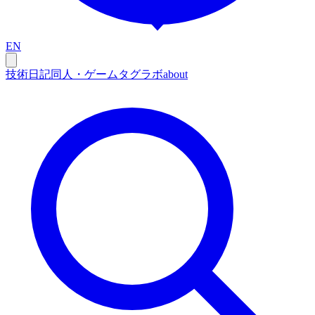
EN
技術
日記
同人・ゲーム
タグ
ラボ
about