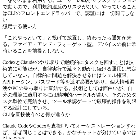
ーをそのまま利用する。ユーザーの既存サブスクリプション
で動くので、利用規約違反のリスクがない。やっていること
はCLIのフロントエンドラッパーで、認証には一切関与しな
い。
想定する使い方
「これやっといて」と投げて放置し、終わったら通知が来
る。ファイア・アンド・フォーゲット型。デバイスの前に常
時いることを前提としない。
CodexとClaudeのやり取りで継続的にタスクを回すことは技
術的に可能だが、自律実行で延々と動かし続ける運用は想定
していない。自律的に問題を解決させるにはシェル権限、
APIトークン、パスワード等を渡す必要があり、個人情報漏
洩やPCの乗っ取りに直結する。技術としては面白いが、自
分の環境に適用するには精神的ハードルが高い。そのためタ
スク単位で完結させ、ツール承認ゲートで破壊的操作を制限
する設計にしている。
CLIを直接使うのと何が違うか
Claude CodeやCodexを直接叩いてオーケストレーションすれ
ば、ほぼ同じことはできる。かなチャットが分けているのは
以下の2点。