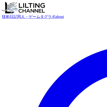
技術
日記
同人・ゲーム
タグ
ラボ
about