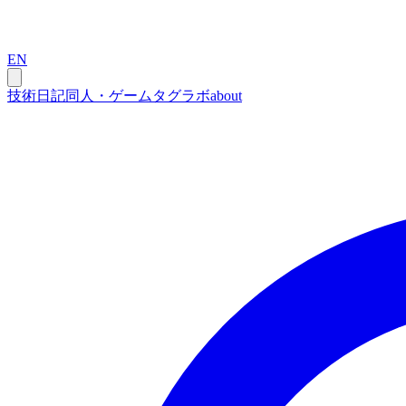
EN
技術
日記
同人・ゲーム
タグ
ラボ
about