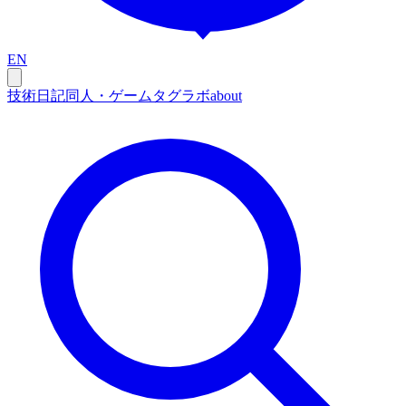
EN
技術
日記
同人・ゲーム
タグ
ラボ
about