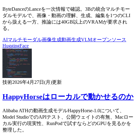
ByteDanceのLanceを一次情報で確認。3Bの統合マルチモー
ダルモデルで、画像・動画の理解、生成、編集を1つのCLI
から扱える一方、推論には40GB以上のVRAMが要求され
る。
AI
マルチモーダル
画像生成
動画生成
VLM
オープンソース
HuggingFace
技術
2026年4月27日(月)
更新
HappyHorseはローカルで動かせるのか
Alibaba ATHの動画生成モデルHappyHorse-1.0について、
Model StudioでのAPIテスト、公開ウェイトの有無、Macロー
カル実行の現実性、RunPodで試すならどのGPUを見るかを
整理した。