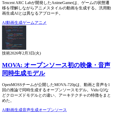
Tencent ARC Labが開発したAnimeGamerは、ゲームの状態遷
移を理解しながらアニメスタイルの動画を生成する。汎用動
画生成AIとは異なるアプローチ。
AI
動画生成
ゲーム
アニメ
技術
2026年2月3日(火)
MOVA: オープンソース初の映像・音声
同時生成モデル
OpenMOSSチームが公開したMOVA-720pは、動画と音声を1
回の推論で同時生成するオープンソースモデル。Vidu Q3な
どクローズドモデルとの違い、アーキテクチャの特徴をまと
めた。
AI
動画生成
音声生成
オープンソース