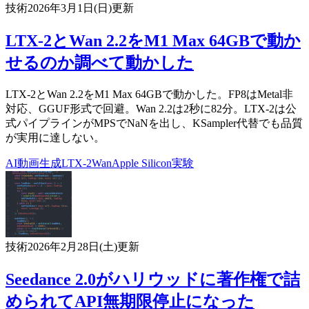
技術
2026年3月1日(日)
更新
LTX-2とWan 2.2をM1 Max 64GBで動か
せるのか調べて動かした
LTX-2とWan 2.2をM1 Max 64GBで動かした。FP8はMetal非
対応、GGUF形式で回避。Wan 2.2は2秒に82分。LTX-2は公
式パイプラインがMPSでNaNを出し、KSampler代替でも品質
が実用に達しない。
AI
動画生成
LTX-2
Wan
Apple Silicon
実験
技術
2026年2月28日(土)
更新
Seedance 2.0がハリウッドに著作権で詰
められてAPI無期限停止になった