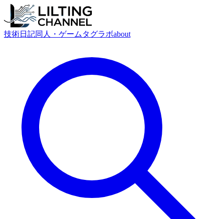
技術
日記
同人・ゲーム
タグ
ラボ
about