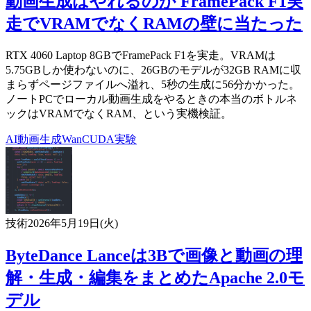
動画生成はやれるのか FramePack F1実
走でVRAMでなくRAMの壁に当たった
RTX 4060 Laptop 8GBでFramePack F1を実走。VRAMは
5.75GBしか使わないのに、26GBのモデルが32GB RAMに収
まらずページファイルへ溢れ、5秒の生成に56分かかった。
ノートPCでローカル動画生成をやるときの本当のボトルネ
ックはVRAMでなくRAM、という実機検証。
AI
動画生成
Wan
CUDA
実験
技術
2026年5月19日(火)
ByteDance Lanceは3Bで画像と動画の理
解・生成・編集をまとめたApache 2.0モ
デル