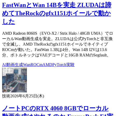
FastWanとWan 14Bを実走 ZLUDAは諦
めてTheRockのgfx1151ホイールで動か
した
AMD Radeon 8060S（EVO-X2 / Strix Halo / 48GB UMA）でロ
ーカルWan動画生成を実走。ZLUDAは公式PyTorchと非互換
で全滅し、AMD TheRockのgfx1151ホイールでネイティブ
ROCmが動いた。FastWan 1.3Bは4分、Wan 14B I2Vは13.6
分、ボトルネックはVAEデコードと16GB RAMのSegfault。
AI
動画生成
Wan
ROCm
AMD
PyTorch
実験
技術
2026年6月25日(木)
ノートPCのRTX 4060 8GBでローカル