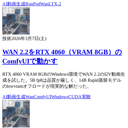
AI
動画生成
RunPod
Wan
LTX-2
技術
2026年3月7日(土)
WAN 2.2をRTX 4060（VRAM 8GB）の
ComfyUIで動かす
RTX 4060 VRAM 8GBのWindows環境でWAN 2.2のI2V動画生
成を試した。5B fp8は品質が厳しく、14B Rapid蒸留モデル
のlowvramオフロードが現実的な解だった。
AI
動画生成
Wan
ComfyUI
Windows
CUDA
実験