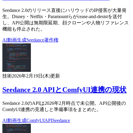
Seedance 2.0のリリース直後にハリウッドのIP侵害が大量発
生。Disney・Netflix・Paramountらがcease-and-desistを送付
し、API公開は無期限延期、顔クローンや人物リファレンス
機能も停止された。
AI
動画生成
Seedance
著作権
技術
2026年2月19日(木)
更新
Seedance 2.0 APIとComfyUI連携の現状
Seedance 2.0のAPIは2026年2月時点で未公開。API公開後の
ComfyUI連携の見通しと準備事項をまとめた。
AI
動画生成
ComfyUI
API
Seedance