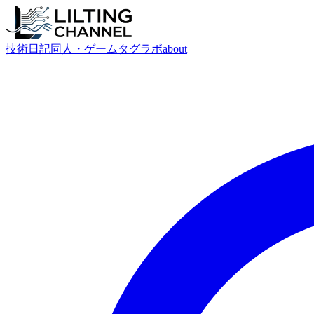
技術
日記
同人・ゲーム
タグ
ラボ
about