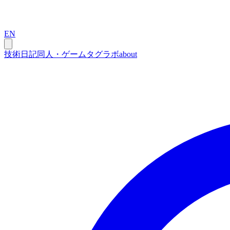
EN
技術
日記
同人・ゲーム
タグ
ラボ
about