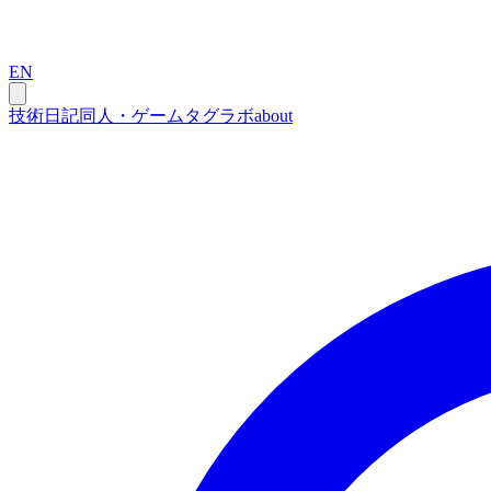
EN
技術
日記
同人・ゲーム
タグ
ラボ
about