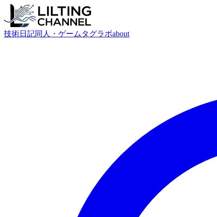
技術
日記
同人・ゲーム
タグ
ラボ
about