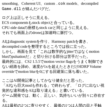
.cok
smoothing、Coherent UI、custom
models、decompiled
Game.dll
が絡んだバグだ。
ログ上は正しそうに見える。
ECS componentsもstock objectと合っている。
CPU-side dataの座標もstock carと同じように見える。
それでも画面上のdroneは加速時に脈打つ。
AIはdiagnostic systemを作り、Harmony patchを書き、
decompiled codeを整理するところでは役に立った。
しかし、画面を見て「これは数学的なjitterではなくmotion
blurのpulsationだ」と切り分ける部分は苦手だった。
最終的には、CS2 1.5.5でmotion vector flagsをうまく制御でき
ない経路を諦め、速度が1xを超えたときだけHDRP Volume
overrideでmotion blurを0にする回避策に落ち着いた。
ここはAI開発記事としてかなり健全だと思った。
「AIなら巨大modも作れる」で終わらず、「ログに出ない視
覚的な違和感をAIは取り違える」と書いている。
ゲーム開発では、動く、正しい、気持ちいいが別々に存在す
る。
AIは最初の2つに寄りやすく、最後の1つは人間の目と手触