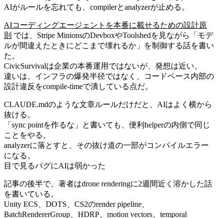
AIがルールを忘れても、compilerとanalyzerが止める。
AIコーディングエージェントを本番に載せるための設計原
則
では、Stripe MinionsのDevboxやToolshedを見ながら「モデ
ルが間違えたときにどこまで壊れるか」を制御する話を書い
た。
CivicSurvivalは企業の本番運用ではないが、発想は近い。
違いは、インフラの爆発半径ではなく、コードベース内部の
設計違反をcompile-timeで潰している点だ。
CLAUDE.mdのような文章ルールだけだと、AIはよく横から
抜ける。
「sync pointを作るな」と書いても、便利helperの内側で同じ
ことをやる。
analyzerに落とすと、その抜け道の一部がコンパイルエラー
になる。
目で見るバグにAIは弱かった
記事の後半で、著者はdrone renderingに2週間近く溶かした話
を書いている。
Unity ECS、DOTS、CS2のrender pipeline、
BatchRendererGroup、HDRP、motion vectors、temporal