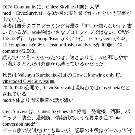
DEV Communityに、Cities: Skylines II向け大型
mod「CivicSurvival」を3か月の実作業で作ったという記事が
出ていた。
著者は自分のプログラミング背景を「IFしか知らない」と書
いているが、成果物は小さなプロトタイプではない。C#が
158,583行、TypeScript/Reactが31,219行、ECS systemsが542、
UI componentsが369、custom Roslyn analyzersが300超、Git
commitsが2,503。
読んでいて引っかかったのは、速さよりも、AIが壊しやす
い場所をどれだけ外側から縛っているかだった。
原典は Valentyn Kurchenko-Hai の
How I, knowing only IF,
vibecoded CivicSurvival
。
2026-05-06公開で、CivicSurvivalは現時点ではclosed betaだと
されている。
mod本体より周辺装置の話が濃い
CivicSurvivalは、Cities: Skylines IIに停電、発電機、汚職、パ
ニック、防空、避難所、情報戦のような要素を足すtotal
conversion modだ。
ゲーム側の説明だけでも重いが、記事の主役はゲームデザイ