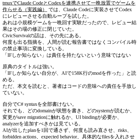
tmuxでClaude CodeとCodexを連携させて一晩放置でゲームを
作らせる（実践編）
では、Claude Codeに実装させてCodex
にレビューさせる自動ループを試した。
あれは小規模ゲームを一晩回す実験だったので、レビュー結
果はその場の修正に閉じていた。
CivicSurvivalの話は、その先にある。
何度も出る指摘を、人間が読む報告書ではなくコンパイル時
の禁止事項に変換している。
「IFしか知らない」は責任を持たないという意味ではない
原典のタイトルは強い。
「IFしか知らない自分が、AIで158K行のmodを作った」と読
める。
ただ、本文を読むと、著者はコードの意味への責任を手放し
ていない。
自分でC# syntaxを全部書けない。
それでも、どのdomainが状態を書き、どのsystemが読むか、
変更がsave migrationに触れるか、UI bindingが必要か、
analyzerを追加すべきかは見ている。
AIが出したplanを1回で通さず、何度も読み直させ、risks、
forbidden actions、expected behavior、具体的なfilesを入れさせ