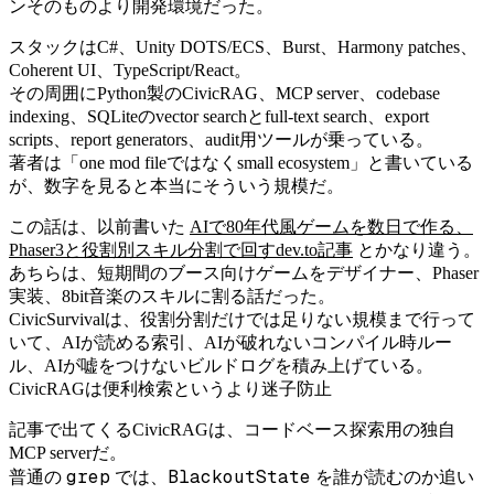
ンそのものより開発環境だった。
スタックはC#、Unity DOTS/ECS、Burst、Harmony patches、
Coherent UI、TypeScript/React。
その周囲にPython製のCivicRAG、MCP server、codebase
indexing、SQLiteのvector searchとfull-text search、export
scripts、report generators、audit用ツールが乗っている。
著者は「one mod fileではなくsmall ecosystem」と書いている
が、数字を見ると本当にそういう規模だ。
この話は、以前書いた
AIで80年代風ゲームを数日で作る、
Phaser3と役割別スキル分割で回すdev.to記事
とかなり違う。
あちらは、短期間のブース向けゲームをデザイナー、Phaser
実装、8bit音楽のスキルに割る話だった。
CivicSurvivalは、役割分割だけでは足りない規模まで行って
いて、AIが読める索引、AIが破れないコンパイル時ルー
ル、AIが嘘をつけないビルドログを積み上げている。
CivicRAGは便利検索というより迷子防止
記事で出てくるCivicRAGは、コードベース探索用の独自
MCP serverだ。
grep
BlackoutState
普通の
では、
を誰が読むのか追い