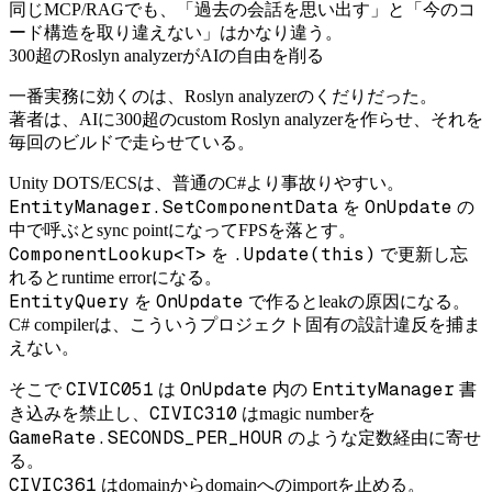
同じMCP/RAGでも、「過去の会話を思い出す」と「今のコ
ード構造を取り違えない」はかなり違う。
300超のRoslyn analyzerがAIの自由を削る
一番実務に効くのは、Roslyn analyzerのくだりだった。
著者は、AIに300超のcustom Roslyn analyzerを作らせ、それを
毎回のビルドで走らせている。
Unity DOTS/ECSは、普通のC#より事故りやすい。
EntityManager.SetComponentData
OnUpdate
を
の
中で呼ぶとsync pointになってFPSを落とす。
ComponentLookup<T>
.Update(this)
を
で更新し忘
れるとruntime errorになる。
EntityQuery
OnUpdate
を
で作るとleakの原因になる。
C# compilerは、こういうプロジェクト固有の設計違反を捕ま
えない。
CIVIC051
OnUpdate
EntityManager
そこで
は
内の
書
CIVIC310
き込みを禁止し、
はmagic numberを
GameRate.SECONDS_PER_HOUR
のような定数経由に寄せ
る。
CIVIC361
はdomainからdomainへのimportを止める。