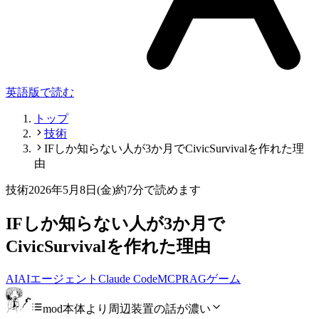
英語版で読む
トップ
技術
IFしか知らない人が3か月でCivicSurvivalを作れた理
由
技術
2026年5月8日(金)
約7分で読めます
IFしか知らない人が3か月で
CivicSurvivalを作れた理由
AI
AIエージェント
Claude Code
MCP
RAG
ゲーム
mod本体より周辺装置の話が濃い