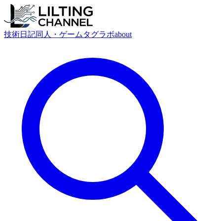
技術
日記
同人・ゲーム
タグ
ラボ
about