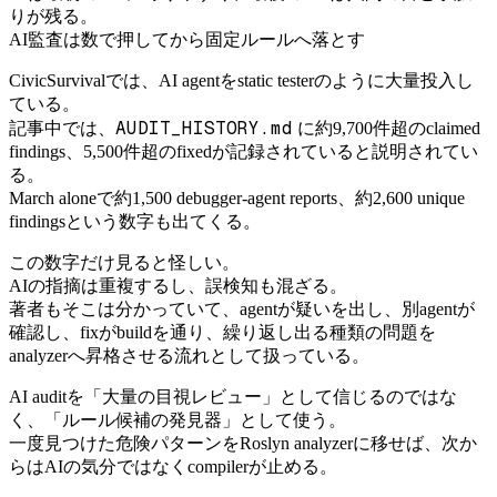
りが残る。
AI監査は数で押してから固定ルールへ落とす
CivicSurvivalでは、AI agentをstatic testerのように大量投入し
ている。
AUDIT_HISTORY.md
記事中では、
に約9,700件超のclaimed
findings、5,500件超のfixedが記録されていると説明されてい
る。
March aloneで約1,500 debugger-agent reports、約2,600 unique
findingsという数字も出てくる。
この数字だけ見ると怪しい。
AIの指摘は重複するし、誤検知も混ざる。
著者もそこは分かっていて、agentが疑いを出し、別agentが
確認し、fixがbuildを通り、繰り返し出る種類の問題を
analyzerへ昇格させる流れとして扱っている。
AI auditを「大量の目視レビュー」として信じるのではな
く、「ルール候補の発見器」として使う。
一度見つけた危険パターンをRoslyn analyzerに移せば、次か
らはAIの気分ではなくcompilerが止める。