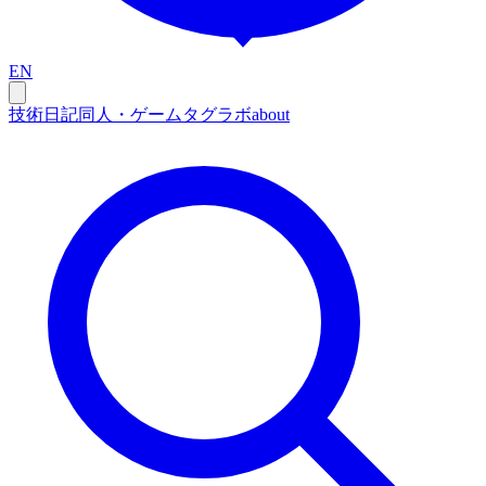
EN
技術
日記
同人・ゲーム
タグ
ラボ
about