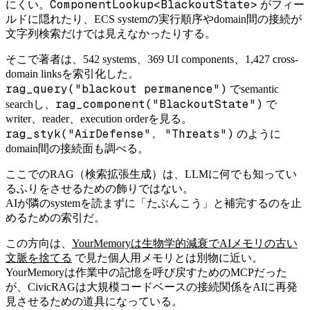
ComponentLookup<BlackoutState>
にくい。
がフィー
ルドに隠れたり、ECS systemの実行順序やdomain間の接続が
文字列検索だけでは見えなかったりする。
そこで著者は、542 systems、369 UI components、1,427 cross-
domain linksを索引化した。
rag_query("blackout permanence")
でsemantic
rag_component("BlackoutState")
searchし、
で
writer、reader、execution orderを見る。
rag_styk("AirDefense", "Threats")
のように
domain間の接続面も調べる。
ここでのRAG（検索拡張生成）は、LLMに何でも知ってい
るふりをさせるための飾りではない。
AIが隣のsystemを読まずに「たぶんこう」と補完するのを止
めるための索引だ。
この方向は、
YourMemoryは生物学的減衰でAIメモリの古い
文脈を捨てる
で見た個人用メモリとは別物に近い。
YourMemoryは作業中の記憶を呼び戻すためのMCPだった
が、CivicRAGは大規模コードベースの接続関係をAIに再発
見させるための道具になっている。