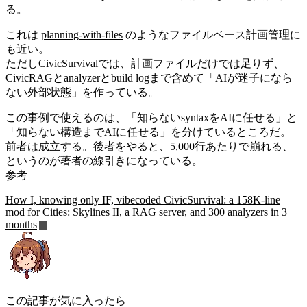
る。
これは
planning-with-files
のようなファイルベース計画管理に
も近い。
ただしCivicSurvivalでは、計画ファイルだけでは足りず、
CivicRAGとanalyzerとbuild logまで含めて「AIが迷子になら
ない外部状態」を作っている。
この事例で使えるのは、「知らないsyntaxをAIに任せる」と
「知らない構造までAIに任せる」を分けているところだ。
前者は成立する。後者をやると、5,000行あたりで崩れる、
というのが著者の線引きになっている。
参考
How I, knowing only IF, vibecoded CivicSurvival: a 158K-line
mod for Cities: Skylines II, a RAG server, and 300 analyzers in 3
months
この記事が気に入ったら