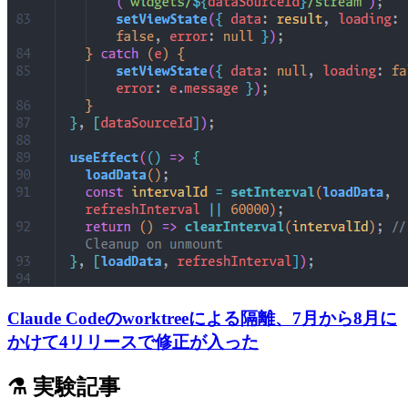
Claude Codeのworktreeによる隔離、7月から8月に
かけて4リリースで修正が入った
⚗️ 実験記事