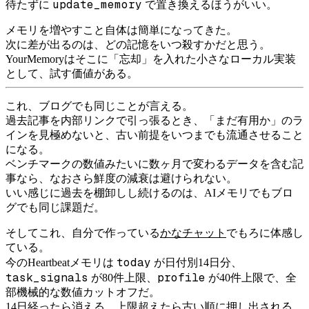
update_memory
待たずに
で置き換えるほうがいい。
メモリを増やすこと自体は簡単になってきた。
次に差が出るのは、どの記憶をいつ殺すかだと思う。
YourMemoryはそこに「忘却」を入れた小さなローカル実装
として、試す価値がある。
これ、ブログでも同じことが言える。
過去記事を内部リンクで引っ張るとき、「まだ有用か」のラ
インを見極めないと、古い前提をいつまでも流通させること
になる。
ベンチマークの数値みたいに数ヶ月で変わるデータを含む記
事なら、なおさら鮮度の減衰は避けられない。
いい感じに過去を棚卸しし続けるのは、AIメモリでもブロ
グでも同じ課題だ。
そしてこれ、自分で作っている
かなチャット
でもろに体感し
ている。
today
今のHeartbeatメモリは
が日付別14日分、
task_signals
profile
が80件上限、
が40件上限で、全
部機械的な数値カットオフだ。
14日経ったら消える、上限超えたら古い順に押し出される。