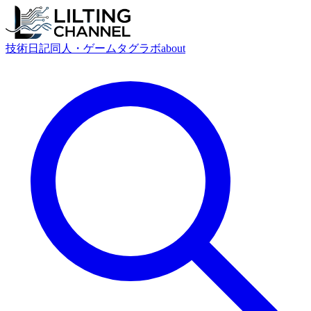
技術
日記
同人・ゲーム
タグ
ラボ
about