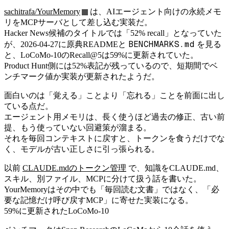
sachitrafa/YourMemory
は、AIエージェント向けの永続メモ
リをMCPサーバとして差し込む実装だ。
Hacker News候補のタイトルでは「52% recall」となっていた
BENCHMARKS.md
が、2026-04-27に原典READMEと
を見る
と、LoCoMo-10のRecall@5は59%に更新されていた。
Product Hunt側には52%表記が残っているので、短期間でベ
ンチマーク値か実装が更新されたようだ。
面白いのは「覚える」ことより「忘れる」ことを前面に出し
ている点だ。
エージェント用メモリは、長く使うほど過去の修正、古い前
提、もう使っていない回避策が溜まる。
それを毎回コンテキストに戻すと、トークンを食うだけでな
く、モデルが古い正しさに引っ張られる。
以前
CLAUDE.mdのトークン管理
で、知識をCLAUDE.md、
スキル、別ファイル、MCPに分けて扱う話を書いた。
YourMemoryはその中でも「毎回読む文書」ではなく、「必
要な記憶だけ呼び戻すMCP」に寄せた実装になる。
59%に更新されたLoCoMo-10