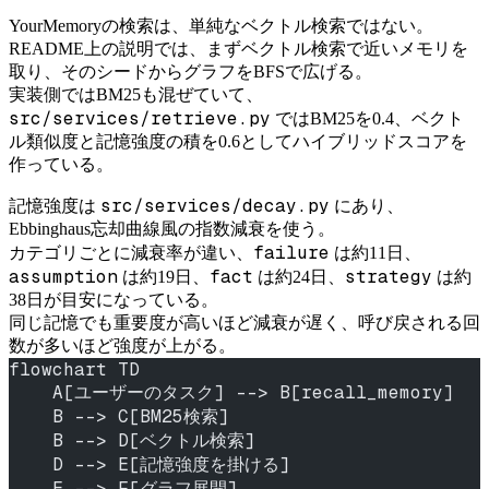
YourMemoryの検索は、単純なベクトル検索ではない。
README上の説明では、まずベクトル検索で近いメモリを
取り、そのシードからグラフをBFSで広げる。
実装側ではBM25も混ぜていて、
src/services/retrieve.py
ではBM25を0.4、ベクト
ル類似度と記憶強度の積を0.6としてハイブリッドスコアを
作っている。
src/services/decay.py
記憶強度は
にあり、
Ebbinghaus忘却曲線風の指数減衰を使う。
failure
カテゴリごとに減衰率が違い、
は約11日、
assumption
fact
strategy
は約19日、
は約24日、
は約
38日が目安になっている。
同じ記憶でも重要度が高いほど減衰が遅く、呼び戻される回
数が多いほど強度が上がる。
flowchart TD
    A[ユーザーのタスク] --> B[recall_memory]
    B --> C[BM25検索]
    B --> D[ベクトル検索]
    D --> E[記憶強度を掛ける]
    E --> F[グラフ展開]