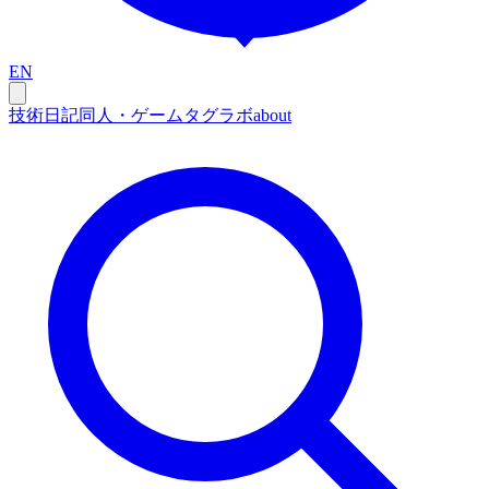
EN
技術
日記
同人・ゲーム
タグ
ラボ
about