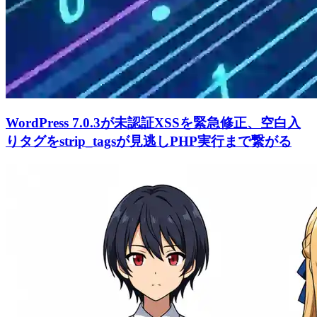
WordPress 7.0.3が未認証XSSを緊急修正、空白入
りタグをstrip_tagsが見逃しPHP実行まで繋がる