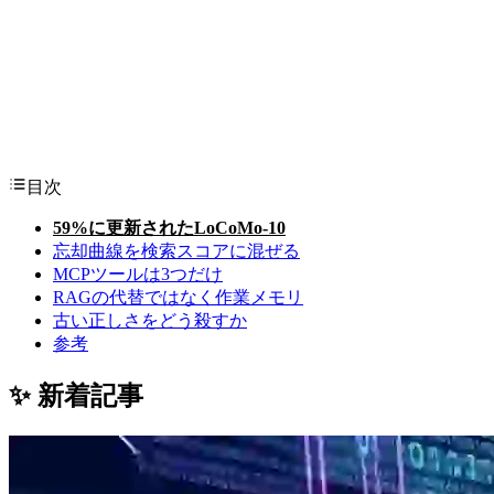
目次
59%に更新されたLoCoMo-10
忘却曲線を検索スコアに混ぜる
MCPツールは3つだけ
RAGの代替ではなく作業メモリ
古い正しさをどう殺すか
参考
✨ 新着記事