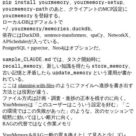
pip install yourmemory
yourmemory-setup
、
、
yourmemory-path
のあと、クライアントのMCP設定に
yourmemory
を登録する。
ローカルDBはデフォルトで
~/.yourmemory/memories.duckdb
。
依存にはDuckDB、sentence-transformers、spaCy、NetworkX、
APSchedulerが入っている。
PostgreSQL + pgvector、Neo4jはオプションだ。
sample_CLAUDE.md
では、タスク開始時に
recall_memory
store_memory
、新しい知識を得たら
、
update_memory
古い記憶と矛盾したら
という運用が書か
れている。
ここは
planning-with-files
のようにファイルへ進捗を書き出す
方法とは役割が違う。
ファイル方式は計画・調査・進捗の正本を残すのに向く。
YourMemoryは「このユーザーはこういう設定を好む」「こ
の環境ではこの失敗があった」のような、次のセッションで
暗黙に効いてほしい断片に向く。
RAGの代替ではなく作業メモリ
YourMemoryをRAG一般の置き換えとして見ると少しズレ