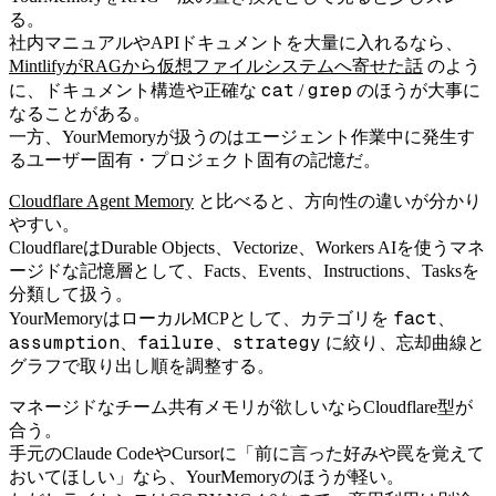
る。
社内マニュアルやAPIドキュメントを大量に入れるなら、
MintlifyがRAGから仮想ファイルシステムへ寄せた話
のよう
cat
grep
に、ドキュメント構造や正確な
/
のほうが大事に
なることがある。
一方、YourMemoryが扱うのはエージェント作業中に発生す
るユーザー固有・プロジェクト固有の記憶だ。
Cloudflare Agent Memory
と比べると、方向性の違いが分かり
やすい。
CloudflareはDurable Objects、Vectorize、Workers AIを使うマネ
ージドな記憶層として、Facts、Events、Instructions、Tasksを
分類して扱う。
fact
YourMemoryはローカルMCPとして、カテゴリを
、
assumption
failure
strategy
、
、
に絞り、忘却曲線と
グラフで取り出し順を調整する。
マネージドなチーム共有メモリが欲しいならCloudflare型が
合う。
手元のClaude CodeやCursorに「前に言った好みや罠を覚えて
おいてほしい」なら、YourMemoryのほうが軽い。