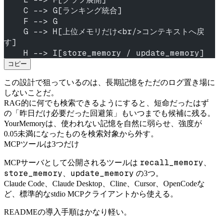
    C --> G[ランキング統合]
    F --> G
    G --> H[上位メモリだけ<br/>コンテキストへ戻
す]
    H --> I[store_memory / update_memory]
コピー
この設計で狙っているのは、長期記憶をただのログ置き場に
しないことだ。
RAG的に何でも検索できるようにすると、短命だったはず
の「昨日だけ必要だった回避策」もいつまでも候補に残る。
YourMemoryは、使われない記憶を自然に弱らせ、強度が
0.05未満になったものを検索対象から外す。
MCPツールは3つだけ
recall_memory
MCPサーバとして公開されるツールは
、
store_memory
update_memory
、
の3つ。
Claude Code、Claude Desktop、Cline、Cursor、OpenCodeな
ど、標準的なstdio MCPクライアントから使える。
READMEの導入手順はかなり軽い。