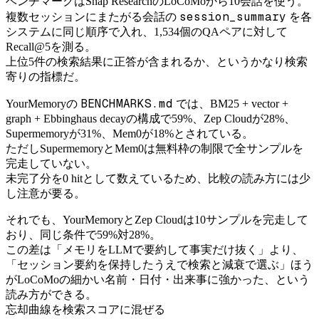
ベンチマークはSnap ResearchのLoCoMoから10会話を使う。
session_summary
複数セッションにまたがる会話の
を各
システムに同じ順序で入れ、1,534個のQAペアに対して
Recall@5を測る。
上位5件の検索結果に正答が含まれるか、というかなり検索
寄りの指標だ。
BENCHMARKS.md
YourMemoryの
では、BM25 + vector +
graph + Ebbinghaus decayの構成で59%、Zep Cloudが28%、
Supermemoryが31%、Mem0が18%とされている。
ただしSupermemoryとMem0は無料枠の制限で全サンプルを
完走していない。
未完了分を0 hitとして数えているため、比較の読み方には少
し注意が要る。
それでも、YourMemoryとZep Cloudは10サンプルを完走して
おり、同じ条件で59%対28%。
この差は「メモリをLLMで要約して事実だけ抜く」より、
「セッション要約を保持したうえで検索と減衰で選ぶ」ほう
がLoCoMoの細かい名前・日付・出来事に強かった、という
読み方ができる。
忘却曲線を検索スコアに混ぜる