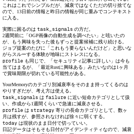
これはこれでシンプルだが、減衰ではなくただの切り捨てな
ので、13日前の情報と昨日の情報が同じ重みでコンテキスト
に入る。
task_signals
実際に困るのは
の方だ。
2週間前に「OGP画像の自動生成を調べたい」と呟いたの
が、もう興味を失った後もずっと提案候補に残り続ける。
ジョブ提案のたびに「これもう要らないんだけど」と思いな
がらスルーする体験が地味にストレスになる。
profile
も同じで、「セキュリティ記事に詳しい」は今も
当てはまるが、「最近Rustに興味ある」みたいなのは1ヶ月
で賞味期限が切れている可能性がある。
YourMemoryのカテゴリ別減衰率をそのまま持ってくるのは
やりすぎだが、考え方は使える。
task_signals
failure
は
に近い短命カテゴリとして扱
い、作成から1週間くらいで急速に減衰させる。
profile
strategy
は
寄りの長命カテゴリとして、数ヶ
月は残すが、参照されなければ徐々に弱くする。
today
は現状のまま日付で切っていい。
日記データはそもそも日付がアイデンティティなので、減衰