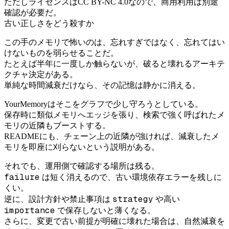
ただしライセンスはCC BY-NC 4.0なので、商用利用は別途
確認が必要だ。
古い正しさをどう殺すか
この手のメモリで怖いのは、忘れすぎではなく、忘れてはい
けないものを弱らせることだ。
たとえば半年に一度しか触らないが、破ると壊れるアーキテ
クチャ決定がある。
単純な時間減衰だけなら、その記憶は静かに消える。
YourMemoryはそこをグラフで少し守ろうとしている。
保存時に類似メモリへエッジを張り、検索で強く呼ばれたメ
モリの近隣もブーストする。
READMEにも、チェーン上の近隣が強ければ、減衰したメ
モリを即座に刈らないという説明がある。
それでも、運用側で確認する場所は残る。
failure
は短く消えるので、古い環境依存エラーを残しに
くい。
strategy
逆に、設計方針や禁止事項は
や高い
importance
で保存しないと薄くなる。
さらに、変更で古い前提が明確に壊れた場合は、自然減衰を