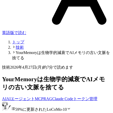
英語版で読む
トップ
技術
YourMemoryは生物学的減衰でAIメモリの古い文脈を
捨てる
技術
2026年4月27日(月)
約7分で読めます
YourMemoryは生物学的減衰でAIメモ
リの古い文脈を捨てる
AI
AIエージェント
MCP
RAG
Claude Code
トークン管理
59%に更新されたLoCoMo-10