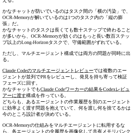
える。
かなチャットが防いでいるのはタスク間の「横の汚染」で、
OCR-Memoryが解いているのは1つのタスク内の「縦の膨
張」だ。
かなチャットのタスクは長くても数十ステップで終わること
が多いから、OCR-Memoryが効くのはもっと長い数百ステッ
プ以上のLong-Horizonタスクで、守備範囲がずれている。
ただし、マルチエージェント構成では両方の問題が同時に出
る。
Claude Codeのマルチエージェントレビュー
では複数のエー
ジェントが並列でPRをレビューし、発見を持ち寄って検証
フェーズに回す。
かなチャットでも
Claude Codeワーカーの結果をCodexレビュ
アーに渡す
構成を作っている。
どちらも、あるエージェントの作業履歴を別のエージェント
に効率よく渡す問題を抱えていて、何を渡し何を捨てるかは
今のところ設計者が決めている。
OCR-Memoryの仕組みをマルチエージェントに転用するな
ら、各エージェントの全履歴を画像化して共有メモリバンク