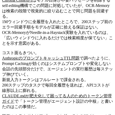
Chroma Context-1
はモデル自身が不要パッセージを削除する
self-editing機構でこの問題に対処していたが、OCR-Memory
は検索の段階で視覚的に絞り込むことで同じ問題を回避す
る。
1Mウィンドウに全履歴を入れたところで、200ステップ前の
エラー回避手順をモデルが正確に拾える保証はない。
OCR-MemoryがNeedle-in-a-Haystack実験を入れているのは、
「広いウィンドウに入れるだけでは検索精度が保てない」こ
とを示す意図がある。
コスト面もきつい。
AnthropicのプロンプトキャッシュTTL問題
で調べたように、
Prompt Cachingが効くのはシステムプロンプトや変化しない
会話の先頭部分だけで、エージェントの実行履歴は毎ステッ
プ伸びていく。
新規入力トークンはフルレートで課金される。
200ステップのタスクで毎回全履歴を送れば、APIコストが
線形以上に膨れる。
CLAUDE.mdが肥大化して困ってる人のためのトークン管理
ガイド
で「トークン管理がエージェント設計の中核」と書い
たのはこの事情だ。