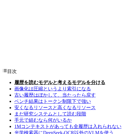
目次
履歴を読むモデルと考えるモデルを分ける
画像化は圧縮というより索引になる
古い履歴はぼかして、当たったら戻す
ベンチ結果はトークン制限下で強い
安くなるリソースと高くなるリソース
まだ研究システムとして読む段階
手元で組むなら何がいるか
1Mコンテキストがあっても全履歴は入れられない
光学検索器にDeepSeek-OCR以外のVLMを使う