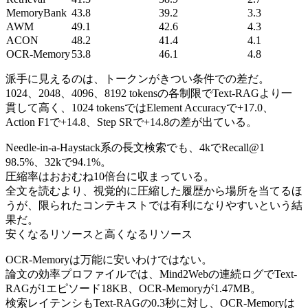
MemoryBank
43.8
39.2
3.3
AWM
49.1
42.6
4.3
ACON
48.2
41.4
4.1
OCR-Memory
53.8
46.1
4.8
派手に見えるのは、トークンがきつい条件での差だ。
1024、2048、4096、8192 tokensの各制限でText-RAGより一
貫して高く、1024 tokensではElement Accuracyで+17.0、
Action F1で+14.8、Step SRで+14.8の差が出ている。
Needle-in-a-Haystack系の長文検索でも、4kでRecall@1
98.5%、32kで94.1%。
圧縮率はおおむね10倍台に収まっている。
全文を読むより、視覚的に圧縮した履歴から場所を当てるほ
うが、限られたコンテキストでは有利になりやすいという結
果だ。
安くなるリソースと高くなるリソース
OCR-Memoryは万能に安いわけではない。
論文の効率プロファイルでは、Mind2Webの連続ログでText-
RAGが1エピソード18KB、OCR-Memoryが1.47MB。
検索レイテンシもText-RAGの0.3秒に対し、OCR-Memoryは