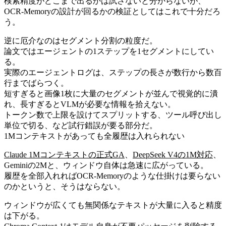
検索精度がどこまで出るかは試さないと分からないが、
OCR-Memoryの設計が回るかの検証としてはこれで十分だろ
う。
逆に厄介なのはセグメント分割の粒度だ。
論文ではエージェントの1ステップを1セグメントにしてい
る。
実際のエージェントログは、ステップの長さが数行から数百
行までばらつく。
短すぎると画像1枚に大量のセグメントが並んで視覚的に潰
れ、長すぎるとVLMが必要な情報を拾えない。
トークン数で上限を設けてスプリットする、ツール呼び出し
単位で切る、など試行錯誤が要る部分だ。
1Mコンテキストがあっても全履歴は入れられない
Claude 1Mコンテキストの正式GA
、
DeepSeek V4の1M対応
、
Geminiの2Mと、ウィンドウ自体は急速に広がっている。
履歴を全部入れればOCR-Memoryのような仕掛けは要らない
のかというと、そうはならない。
ウィンドウが広くても無関係なテキストが大量に入ると精度
は下がる。