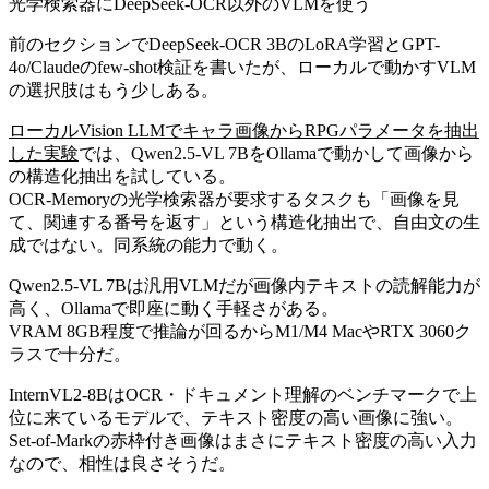
光学検索器にDeepSeek-OCR以外のVLMを使う
前のセクションでDeepSeek-OCR 3BのLoRA学習とGPT-
4o/Claudeのfew-shot検証を書いたが、ローカルで動かすVLM
の選択肢はもう少しある。
ローカルVision LLMでキャラ画像からRPGパラメータを抽出
した実験
では、Qwen2.5-VL 7BをOllamaで動かして画像から
の構造化抽出を試している。
OCR-Memoryの光学検索器が要求するタスクも「画像を見
て、関連する番号を返す」という構造化抽出で、自由文の生
成ではない。同系統の能力で動く。
Qwen2.5-VL 7Bは汎用VLMだが画像内テキストの読解能力が
高く、Ollamaで即座に動く手軽さがある。
VRAM 8GB程度で推論が回るからM1/M4 MacやRTX 3060ク
ラスで十分だ。
InternVL2-8BはOCR・ドキュメント理解のベンチマークで上
位に来ているモデルで、テキスト密度の高い画像に強い。
Set-of-Markの赤枠付き画像はまさにテキスト密度の高い入力
なので、相性は良さそうだ。