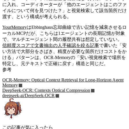
に入れ、コーディネーターが「他のエージェントはこのファ
イルについて何を見つけた？」と視覚検索して該当箇所だけ
渡す、という構成が考えられる。
YourMemory
はEbbinghaus忘却曲線で古い記憶を減衰させるロ
ーカルMCPだが、こちらは1エージェントの長期記憶が対象
で、マルチエージェント間の履歴共有は想定していない。
信頼度スコアで文書抽出の人手確認を絞る記事
で書いた「安
い方法で大部分をさばき、精度が必要な箇所だけコストをか
ける」パターンは、OCR-Memoryの「安い視覚検索で場所を
特定し、元テキストで正確に戻す」構造と同じだ。
参考
OCR-Memory: Optical Context Retrieval for Long-Horizon Agent
Memory
DeepSeek-OCR: Contexts Optical Compression
deepseek-ai/DeepSeek-OCR
この記事が気に入ったら