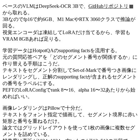
ベースのVLMはDeepSeek-OCR 3Bで、
GitHubリポジトリ
から取れる。
3Bなのでfp16で約6GB、M1 MacやRTX 3060クラスで推論が
回る。
視覚エンコーダは凍結してLoRAだけ当てるから、学習も
VRAM 8GBあれば足りる。
学習データはHotpotQAのsupporting factsを流用する。
元の質問応答ペアを「どのセグメント番号が関係するか」に
作り替える手順はこうだ。
テキストをセグメント分割してSet-of-Markで番号つき画像に
レンダリングし、正解のsupporting factが含まれるセグメント
の番号をラベルにする。
PEFTのLoRAConfigでrank 8〜16、alpha 16〜32あたりから始
めればいい。
画像レンダリングはPillowで十分だ。
テキストをフォント指定で描画して、セグメント境界に赤い
矩形と番号を重ねるだけ。
論文ではグリッドレイアウトを使って1枚の画像に複数セグ
メントを詰めている。