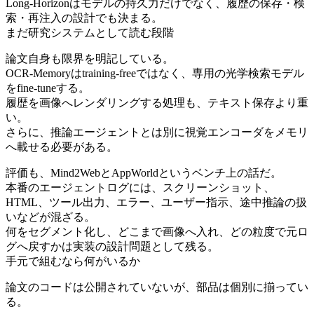
Long-Horizonはモデルの持久力だけでなく、履歴の保存・検
索・再注入の設計でも決まる。
まだ研究システムとして読む段階
論文自身も限界を明記している。
OCR-Memoryはtraining-freeではなく、専用の光学検索モデル
をfine-tuneする。
履歴を画像へレンダリングする処理も、テキスト保存より重
い。
さらに、推論エージェントとは別に視覚エンコーダをメモリ
へ載せる必要がある。
評価も、Mind2WebとAppWorldというベンチ上の話だ。
本番のエージェントログには、スクリーンショット、
HTML、ツール出力、エラー、ユーザー指示、途中推論の扱
いなどが混ざる。
何をセグメント化し、どこまで画像へ入れ、どの粒度で元ロ
グへ戻すかは実装の設計問題として残る。
手元で組むなら何がいるか
論文のコードは公開されていないが、部品は個別に揃ってい
る。