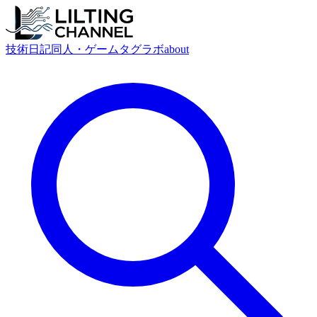
技術
日記
同人・ゲーム
タグ
ラボ
about