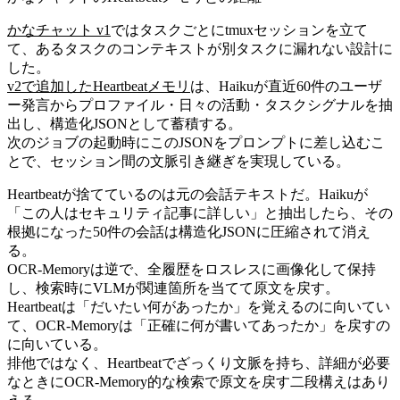
かなチャット v1
ではタスクごとにtmuxセッションを立て
て、あるタスクのコンテキストが別タスクに漏れない設計に
した。
v2で追加したHeartbeatメモリ
は、Haikuが直近60件のユーザ
ー発言からプロファイル・日々の活動・タスクシグナルを抽
出し、構造化JSONとして蓄積する。
次のジョブの起動時にこのJSONをプロンプトに差し込むこ
とで、セッション間の文脈引き継ぎを実現している。
Heartbeatが捨てているのは元の会話テキストだ。Haikuが
「この人はセキュリティ記事に詳しい」と抽出したら、その
根拠になった50件の会話は構造化JSONに圧縮されて消え
る。
OCR-Memoryは逆で、全履歴をロスレスに画像化して保持
し、検索時にVLMが関連箇所を当てて原文を戻す。
Heartbeatは「だいたい何があったか」を覚えるのに向いてい
て、OCR-Memoryは「正確に何が書いてあったか」を戻すの
に向いている。
排他ではなく、Heartbeatでざっくり文脈を持ち、詳細が必要
なときにOCR-Memory的な検索で原文を戻す二段構えはあり