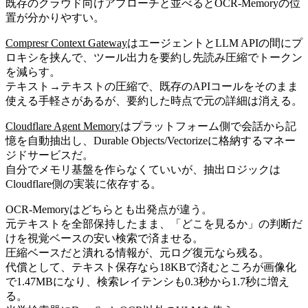
既存のクラウド向けアプローチと並べるとOCR-Memoryの位
置が分かりやすい。
Compresr Context Gateway
はエージェントとLLM APIの間にプ
ロキシを挟んで、ツール出力を要約し先読み圧縮でトークン
を減らす。
テキスト→テキストの圧縮で、既存のAPIコールをそのまま
使える手軽さがあるが、要約した時点で元の詳細は消える。
Cloudflare Agent Memory
はプラットフォーム側で会話から記
憶を自動抽出し、Durable Objects/Vectorizeに格納するマネー
ジドサービスだ。
自分でメモリ基盤を作らなくていいが、抽出ロジックは
Cloudflare側の実装に依存する。
OCR-Memoryはどちらとも出発点が違う。
元テキストを全部保持したまま、「どこを見るか」の判断だ
けを視覚ベースの安い検索で済ませる。
圧縮ベースだと潰れる情報が、元ログ復元なら残る。
代償として、テキスト保存なら18KBで済むところが画像化
で1.47MBになり、検索レイテンシも0.3秒から1.7秒に増え
る。