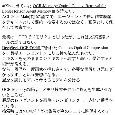
arXivに出ていた
OCR-Memory: Optical Context Retrieval for
Long-Horizon Agent Memory
を読んだ。
ACL 2026 Main採択の論文で、エージェントの長い作業履歴
をテキストとして要約・検索するのではなく、画像として保
存して検索する。
最初は「OCRでメモリ？」と思ったが、これは文字認識ツ
ールの話ではない。
DeepSeek-OCRの記事
で触れた Contexts Optical Compression
を、長期エージェントメモリに持ち込んだものだ。
テキストをそのままコンテキストへ戻すと高い。要約すると
細部が消える。
なら、履歴を一度画像へ押し込んで、必要な箇所だけ元ログ
から戻す、という発想になる。
履歴を読むモデルと考えるモデルを分ける
OCR-Memoryの肝は、メモリ検索モデルに答えを生成させな
いところだ。
履歴の各セグメントを画像へレンダリングし、赤枠と番号を
付ける。
検索時にはVLMが「どの番号が今のクエリに関係するか」