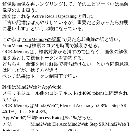
解像度画像を再レンダリングして、そのエピソード中は高解
像度のまま扱う。
論文はこれを Active Recall Upscaling と呼ぶ。
「古い記憶はぼんやりしているが、重要だと分かったら鮮明
に思い出す」という比喩になっている。
この点は
YourMemoryの記事
で見た忘却曲線の話と近い。
YourMemoryは検索スコアを時間で減衰させる。
OCR-Memoryは、検索対象から消すのではなく、画像の解像
度を落として視覚トークンを節約する。
どちらも「全部を同じ鮮度で持ち続けない」という問題意識
は同じだが、捨て方が違う。
ベンチ結果はトークン制限下で強い
評価はMind2WebとAppWorld。
メモリモジュール側のコンテキストは4096 tokensに固定され
ている。
OCR-MemoryはMind2WebでElement Accuracy 53.8%、Step SR
46.1%、Task SR 4.8%。
AppWorldの平均Success Rateは58.1%だった。
方法
Mind2Web Ele Acc
Mind2Web Step SR
Mind2Web T
Retrieval
41.3
38.9
2.7