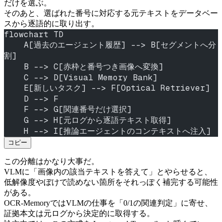
だけを選ぶ。
そのあと、選ばれた番号に対応する元テキストをデータベー
スから逐語的に取り出す。
flowchart TD
    A[過去のエージェント履歴] --> B[セグメントへ分
割]
    B --> C[赤枠と番号つき画像へ変換]
    C --> D[Visual Memory Bank]
    E[新しいタスク] --> F[Optical Retriever]
    D --> F
    F --> G[関連番号だけ選択]
    G --> H[元ログから逐語テキスト取得]
    H --> I[推論エージェントのコンテキストへ注入]
コピー
この分離はかなり大事だ。
VLMに「画像内の該当テキストを答えて」とやらせると、
低解像度やぼけで読めない箇所をそれっぽく補完する可能性
がある。
OCR-MemoryではVLMの仕事を「0/1の関連判定」に寄せ、
証拠本文は元ログから決定的に取得する。