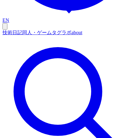
EN
技術
日記
同人・ゲーム
タグ
ラボ
about