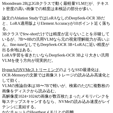
Moondream 2Bは2GBクラスで動く最軽量VLMだが、テキス
ト密度の高い画像での精度は未検証の部分が多い。
論文のAblation StudyではLoRAなしのDeepSeek-OCR 3Bだ
と、LoRA適用版よりElement Accuracyが10ポイント近く落ち
る。
3Bクラスでfew-shotだけでは精度が足りないことを示唆して
いるが、7B〜8Bの汎用VLMなら元の視覚理解能力が高いぶ
ん、fine-tuneなしでもDeepSeek-OCR 3B+LoRAに近い精度が
出る余地はある。
LoRA学習を省きたいならDeepSeek-OCR 3Bより大きい汎用
VLMを使う方向が現実的だ。
HypurAのNVMeストリーミング
のようなSSD最適化は、
OCR-Memoryの文脈では画像ストレージの読み込み高速化と
して効く。
VLMの推論自体は3B〜7Bで軽いが、検索のたびに複数枚の
画像をディスクから読み込む。
高解像度1024×1024の画像が数百枚たまったメモリバンクを
毎ステップスキャンするなら、NVMeの読み込み速度がレイ
テンシに直結する。
かなチャットのHeartbeatメモリとの距離