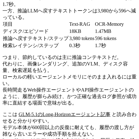
1.7秒。
一方、推論LLMへ戻すテキストトークンは3,980から596へ減
っている。
項目
Text-RAG
OCR-Memory
ディスク/エピソード
18KB
1.47MB
推論へ戻すテキスト/ステップ
3,980 tokens
596 tokens
検索レイテンシ/ステップ
0.3秒
1.7秒
つまり、節約しているのは主に推論コンテキストだ。
代わりに、画像レンダリング、追加のVLM、ディスク容
量、検索遅延を払う。
ローカルの軽いエージェントメモリにそのまま入れるには重
い。
長時間走るWeb操作エージェントやAPI操作エージェントの
ように、履歴が膨らみ続け、かつ正確な過去ログ参照が成功
率に直結する場面で意味が出る。
ここは
GLM-5.1のLong-Horizonエージェント記事
と読み合わ
せると分かりやすい。
モデル本体が600回以上の反復に耐えても、履歴の渡し方が
雑なら古いエラーや成功手順を拾えない。