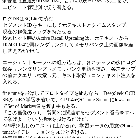
解像度は直近が1024×1024、古いものが512×512の二段で、
エピソード管理側で切り替える。
ログDBはSQLiteで済む。
セグメントIDをキーにして元テキストとタイムスタンプ、
現在の解像度フラグを持たせる。
検索ヒット時のActive Recall Upscalingは、元テキストから
1024×1024で再レンダリングしてメモリバンク上の画像を差
し替えるだけだ。
エージェントループへの組み込みは、各ステップの後にログ
保存→レンダリング→メモリバンク更新を挟み、各ステップ
の前にクエリ→検索→元テキスト取得→コンテキスト注入を
入れる。
fine-tuneを飛ばしてプロトタイプを組むなら、DeepSeek-OCR
3BのLoRA学習を省いて、GPT-4oやClaude Sonnetにfew-shot
でSet-of-Mark画像を渡す手もある。
「この画像のうち、質問Xに関連するセグメント番号をすべ
て挙げよ」という指示を投げるだけだ。
API呼び出しのコストは上がるが、学習データの用意やfine-
tuneのイテレーションを丸ごと省ける。