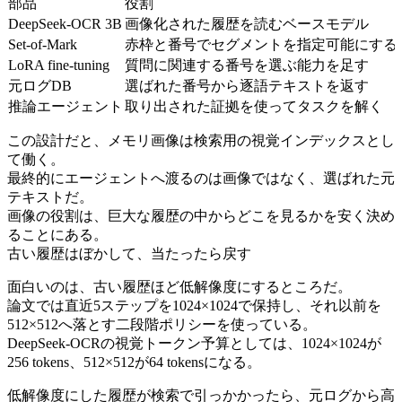
部品
役割
DeepSeek-OCR 3B
画像化された履歴を読むベースモデル
Set-of-Mark
赤枠と番号でセグメントを指定可能にする
LoRA fine-tuning
質問に関連する番号を選ぶ能力を足す
元ログDB
選ばれた番号から逐語テキストを返す
推論エージェント
取り出された証拠を使ってタスクを解く
この設計だと、メモリ画像は検索用の視覚インデックスとし
て働く。
最終的にエージェントへ渡るのは画像ではなく、選ばれた元
テキストだ。
画像の役割は、巨大な履歴の中からどこを見るかを安く決め
ることにある。
古い履歴はぼかして、当たったら戻す
面白いのは、古い履歴ほど低解像度にするところだ。
論文では直近5ステップを1024×1024で保持し、それ以前を
512×512へ落とす二段階ポリシーを使っている。
DeepSeek-OCRの視覚トークン予算としては、1024×1024が
256 tokens、512×512が64 tokensになる。
低解像度にした履歴が検索で引っかかったら、元ログから高