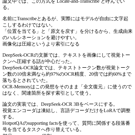
論文中では、この方式を Locate-and-Transcribe と呼んでい
る。
名前にTranscribeとあるが、実際にはモデルが自由に文字起
こしするわけではない。
「位置を当てる」と「原文を戻す」を分けるから、生成由来
のハルシネーションを避けやすい。
画像化は圧縮というより索引になる
DeepSeek-OCRの文脈では、テキストを画像にして視覚トー
クンへ圧縮する話が中心だった。
DeepSeek-OCR論文では、テキストトークン数が視覚トーク
ン数の10倍未満なら約97%のOCR精度、20倍では約60%まで
落ちるとされていた。
OCR-Memoryはこの発想をそのまま「全文復元」に使うので
はなく、関連箇所を探す索引として使う。
論文の実装では、DeepSeek-OCR 3Bをベースにする。
視覚エンコーダは凍結し、言語デコーダだけをLoRAで調整
する。
HotpotQAのsupporting factsを使って、質問に関係する段落番
号を当てるタスクへ作り替えている。