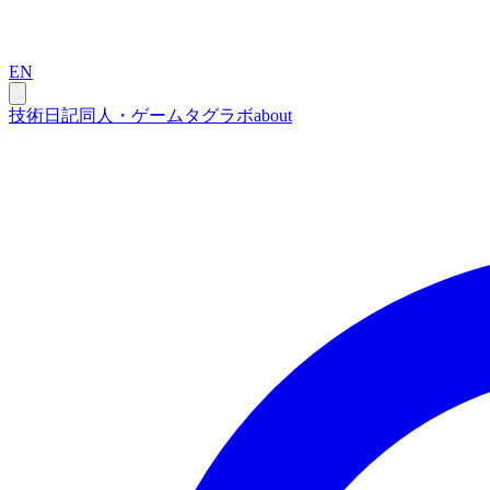
EN
技術
日記
同人・ゲーム
タグ
ラボ
about