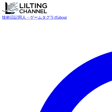
技術
日記
同人・ゲーム
タグ
ラボ
about