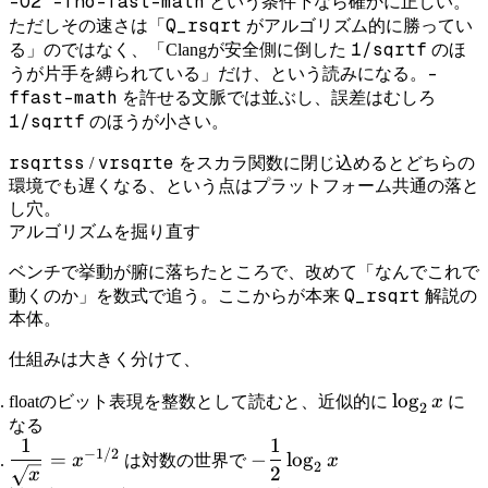
-O2 -fno-fast-math
という条件下なら確かに正しい。
Q_rsqrt
ただしその速さは「
がアルゴリズム的に勝ってい
1/sqrtf
る」のではなく、「Clangが安全側に倒した
のほ
-
うが片手を縛られている」だけ、という読みになる。
ffast-math
を許せる文脈では並ぶし、誤差はむしろ
1/sqrtf
のほうが小さい。
rsqrtss
vrsqrte
/
をスカラ関数に閉じ込めるとどちらの
環境でも遅くなる、という点はプラットフォーム共通の落と
し穴。
アルゴリズムを掘り直す
ベンチで挙動が腑に落ちたところで、改めて「なんでこれで
Q_rsqrt
動くのか」を数式で追う。ここからが本来
解説の
本体。
仕組みは大きく分けて、
\log_2
lo
g
floatのビット表現を整数として読むと、近似的に
x
に
2
x
なる
1
1
\dfrac{1}
-
−
1/2
=
−
lo
g
x
は対数の世界で
x
2
2
{\sqrt{x}}
\dfrac{1}
x