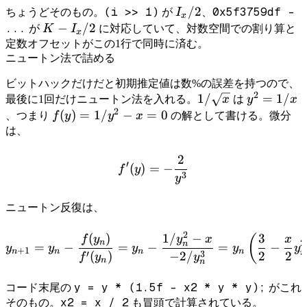
I_x
/2
(i >> 1)
0x5f3759df -
ちょうどそのもの。
が
I
、
x
/ 2
K -
−
/2
...
が
K
I
に対応していて、対数空間での割り算と
x
I_x/2
定数オフセットがこの1行で同時に済む。
ニュートン法で詰める
ビットハックだけだと初期推定値は数%の誤差を持つので、
2
1/\sqrt{x}
1/
y^2
=
1/
最後に1回だけニュートン法を入れる。
x
は
y
x
2
=
f(y) =
(
)
=
1/
−
=
0
、つまり
f
y
y
x
の解として書ける。微分
1/x
1/y^2
は、
- x =
2
0
f'(y) = -\frac{2}{y^3}
′
(
)
=
−
f
y
3
y
ニュートン反復は、
2
(
)
1/
−
3
y_{n+1} = y_n - \frac{f(y
(
f
y
y
x
x
n
2
n
=
−
=
−
=
−
y
y
y
y
y
+
1
n
n
n
n
n
′
3
(
)
−
2/
2
2
f
y
y
n
n
y = y * (1.5f - x2 * y * y);
コード末尾の
がこれ
x2 = x / 2
そのもの。
も冒頭で計算されている。