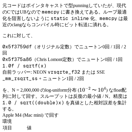
元コードはポインタキャストで型punningしていたが、現代
memcpy
のCではUBなので
に書き換えてある。ループ最適
static inline
memcpy
化を阻害しないように
化、
は最
近のclangならコンパイル時にビット転送に潰れる。
これに対して、
0x5f3759df
（オリジナル定数）でニュートン0回 / 1回 / 2
回
0x5f375a86
（Chris Lomont定数）でニュートン0回 / 1回
1.0f / sqrtf(x)
vrsqrte_f32
自前ラッパー: NEON
または SSE
_mm_rsqrt_ss
+ ニュートン1回 / 2回
−
2
4
10^{-2}
1
0
10^{4}
1
0
を、N = 2,000,000 のlog-uniform分布 (
〜
) なfloat配
列に対して回す。スループットは反復の最小値 / N。精度は
1.0 / sqrt((double)x)
を真値とした相対誤差を集計
する。
Apple M4 (Mac mini) で回す
環境
項目
値