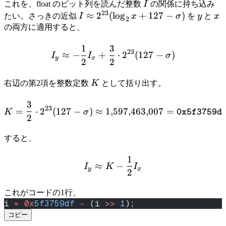
I
これを、float のビット列を読んだ整数
I
の関係に持ち込み
23
I
≈
2
(
lo
g
+
127
−
)
y
x
たい。さっきの近似
I
x
σ
を
y
と
x
2
\approx
の両方に適用すると、
2^{23}
1
3
(\log_2
I_y \approx -\frac{1}{2} 
23
≈
−
+
⋅
2
(
127
−
)
I
I
σ
y
x
2
2
x + 127
-
K
右辺の第2項を整数定数
K
として括り出す。
\sigma)
3
K = \frac{3}{2} \cdot 2^
23
=
⋅
2
(
127
−
)
≈
1
,
597
,
463
,
007
=
K
σ
0x5f3759d
2
すると、
1
I_y \approx K - \frac{1}{
≈
−
I
K
I
y
x
2
これがコードの1行、
i 
=
 0x
5f3759df
 -
 (i 
>>
 1
);
コピー