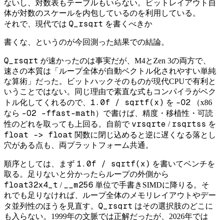
ないし、対数表もテーブルもいらない。ビットレイアウト自
体が対数のスケールを内包しているのを利用している。
Q_rsqrt
それで、現代では
を書くべきか
書くな、というのが今回測った結果での結論。
Q_rsqrt
が速かったのは事実だが、M4とZen 3の両方で、
速さの本質は「ループ全体が自動ベクトル化されやすい単純
な算術」だった。ビットハックそのものが現代CPUで有利と
いうことではない。同じ理由で素直な式もコンパイラがベク
1.0f / sqrtf(x)
-O2
トル化してくれるので、
を
（x86
-O2 -ffast-math
なら
）で書けば、精度・移植性・可読
vrsqrte
rsqrtss
性のどれを取っても上回る。自前で
/
を
float -> float
関数に閉じ込めると逆に遅くなる落とし
穴がある点も、両プラットフォーム共通。
1.0f / sqrtf(x)
順序としては、まず
を書いてベンチを
取る。足りないと分かったらループの外側から
float32x4_t
__m256
/
単位で手書きSIMDに降りる。そ
れでも足りなければ、ループ全体のメモリレイアウトやデー
Q_rsqrt
タ並列性のほうを見直す。
はその選択肢のどこに
も入らない。1999年の文脈では正解だったが、2026年では