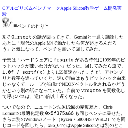
C
アルゴリズム
ベンチマーク
Apple Silicon
数学
ゲーム開発
実
験
ベンチの作り
Q_rsqrt
Xで
の話が回ってきて、Geminiと一通り議論した
あとに「現代のApple M4で動かしたら何が起きるんだろ
う」と気になって、ベンチを書いて回してみた。
frsqrte
予想は「ハードウェアに
がある時代に1999年のビ
ットハックが速いわけがない」だった。回してみたら逆で、
1.0f / sqrtf(x)
より1.55倍速かった。ただ、アセンブ
リと数字を追っていくと、速い理由はもうビットハック由来
じゃなくて、ループが自動でNEONベクトル化されるかどう
vrsqrte
かという別の話になっていた。自前で
を関数化し
て呼ぶパスは、逆に5倍以上遅くなった。
ついでなので、ニュートン法0/1/2回の精度差と、Chris
0x5f375a86
Lomontの最適化定数
も同じベンチに乗せた。
さらに別のWindowsノート（Ryzen 7 5800HS / WSL2）でも同
じコードを回したら、x86_64ではApple Siliconとは別のとこ