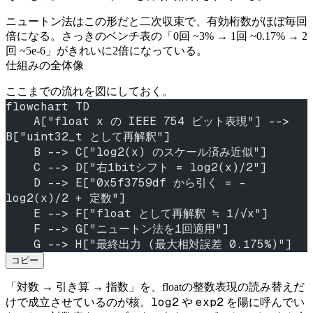
ニュートン法はこの形だと二次収束で、有効桁数がほぼ毎回
倍になる。さっきのベンチ表の「0回 ~3% → 1回 ~0.17% → 2
回 ~5e-6」がきれいに2倍になっている。
仕組みの全体像
ここまでの流れを図にしておく。
flowchart TD
    A["float x の IEEE 754 ビット表現"] --> 
B["uint32_t として再解釈"]
    B --> C["log2(x) のスケール済み近似"]
    C --> D["右1bitシフト = log2(x)/2"]
    D --> E["0x5f3759df から引く = -
log2(x)/2 + 定数"]
    E --> F["float として再解釈 ≒ 1/√x"]
    F --> G["ニュートン法を1回適用"]
    G --> H["最終出力 (最大相対誤差 0.175%)"]
コピー
「対数 → 引き算 → 指数」を、floatの整数表現の読み替えだ
log2
exp2
けで成立させているのが核。
や
を陽に呼んでい