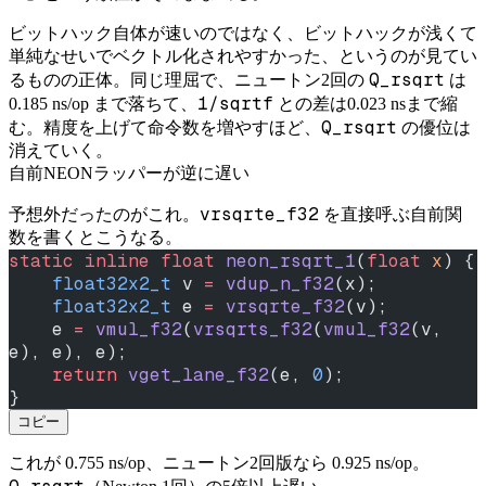
ビットハック自体が速いのではなく、ビットハックが浅くて
単純なせいでベクトル化されやすかった、というのが見てい
Q_rsqrt
るものの正体。同じ理屈で、ニュートン2回の
は
1/sqrtf
0.185 ns/op まで落ちて、
との差は0.023 nsまで縮
Q_rsqrt
む。精度を上げて命令数を増やすほど、
の優位は
消えていく。
自前NEONラッパーが逆に遅い
vrsqrte_f32
予想外だったのがこれ。
を直接呼ぶ自前関
数を書くとこうなる。
static
 inline
 float
 neon_rsqrt_1
(
float
 x
) {
    float32x2_t
 v 
=
 vdup_n_f32
(x);
    float32x2_t
 e 
=
 vrsqrte_f32
(v);
    e 
=
 vmul_f32
(
vrsqrts_f32
(
vmul_f32
(v, 
e), e), e);
    return
 vget_lane_f32
(e, 
0
);
}
コピー
これが 0.755 ns/op、ニュートン2回版なら 0.925 ns/op。