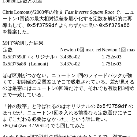
Lomont定数との差
Chris Lomontが2003年の論文
Fast Inverse Square Root
で、ニュ
ートン1回後の最大相対誤差を最小化する定数を解析的に再
0x5f3759df
0x5f375a86
導出して、
よりわずかに良い
を提案した。
M4で実測した結果。
定数
Newton 0回 max_rel
Newton 1回 max_
0x5f3759df（オリジナル）
3.438e-02
1.752e-03
0x5f375a86（Lomont）
3.437e-02
1.751e-03
ほぼ区別がつかない。ニュートン1回のフィードバックが強
くて、初期値の品質差はそこで吸収されている。差が見える
のは厳密にはニュートン0回時だけで、それでも有効桁3桁め
まで一致している。
0x5f3759df
「神の数字」と呼ばれるのはオリジナルの
の
ほうだが、ニュートン1回を入れる前提なら定数選びにそこ
までこだわる必要はなかった、という話に近い。
x86_64 (Zen 3 / WSL2) でも回してみた
Apple Silicon側で挙動の感触がつかめたところで、別アーキ