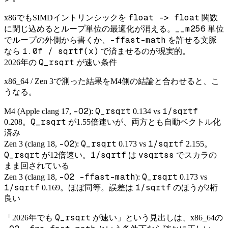
float -> float
x86でもSIMDイントリンシックを
関数
__m256
に閉じ込めるとループ単位の最適化が消える。
単位
-ffast-math
でループの外側から書くか、
を許せる文脈
1.0f / sqrtf(x)
なら
で済ませるのが現実的。
Q_rsqrt
2026年の
が速い条件
x86_64 / Zen 3で測った結果をM4側の結論と合わせると、こ
うなる。
-O2
Q_rsqrt
1/sqrtf
M4 (Apple clang 17,
):
0.134 vs
Q_rsqrt
0.208。
が1.55倍速いが、両方とも自動ベクトル化
済み
-O2
Q_rsqrt
1/sqrtf
Zen 3 (clang 18,
):
0.173 vs
2.155。
Q_rsqrt
1/sqrtf
vsqrtss
が12倍速い。
は
でスカラの
まま回されている
-O2 -ffast-math
Q_rsqrt
Zen 3 (clang 18,
):
0.173 vs
1/sqrtf
1/sqrtf
0.169。ほぼ同等。誤差は
のほうが2桁
良い
Q_rsqrt
「2026年でも
が速い」という見出しは、x86_64の