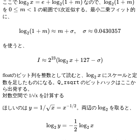
\log_2 x
lo
g
=
+
lo
g
(
1
+
)
\log_2(1+m)
lo
g
(
1
+
)
ここで
x
e
m
なので、
m
2
2
2
= e +
0
0
≤
<
1
を
m
の範囲で1次近似する。最小二乗フィット的
\log_2(1
\le
に、
+ m)
m
<
lo
g
(
1
+
)
≈
+
\log_2(1 + m) \approx m 
,
≈
0.0430357
m
m
σ
σ
2
1
を使うと、
23
≈
2
(
lo
g
I \approx 2^{23}(\log_2 x
+
127
−
)
I
x
σ
2
\log_2
lo
g
floatのビット列を整数として読むと、
x
にスケールと定
2
x
Q_rsqrt
数を足したものになる。
のビットハックはここか
ら出発する。
対数空間で 1/√x を計算する
−
1/2
y =
\log_2
=
1/
=
lo
g
ほしいのは
y
x
x
。両辺の
を取ると、
2
1/\sqrt{x}
1
=
\log_2 y = -\frac{1}{2} \
lo
g
=
−
lo
g
y
x
2
2
x^{-1/2}
2