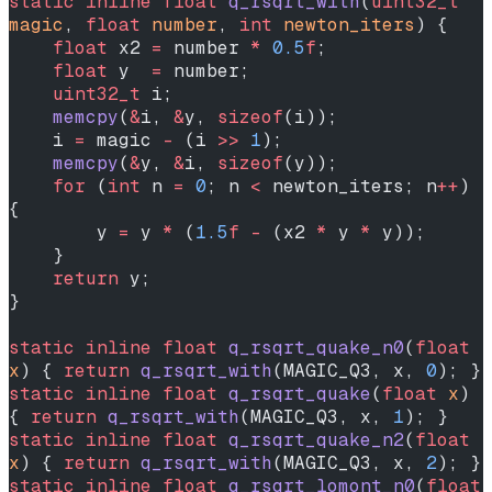
static
 inline
 float
 q_rsqrt_with
(
uint32_t
magic
, 
float
 number
, 
int
 newton_iters
) {
    float
 x2 
=
 number 
*
 0.5
f
;
    float
 y  
=
 number;
    uint32_t
 i;
    memcpy
(
&
i, 
&
y, 
sizeof
(i));
    i 
=
 magic 
-
 (i 
>>
 1
);
    memcpy
(
&
y, 
&
i, 
sizeof
(y));
    for
 (
int
 n 
=
 0
; n 
<
 newton_iters; n
++
) 
{
        y 
=
 y 
*
 (
1.5
f
 -
 (x2 
*
 y 
*
 y));
    }
    return
 y;
}
static
 inline
 float
 q_rsqrt_quake_n0
(
float
x
) { 
return
 q_rsqrt_with
(MAGIC_Q3, x, 
0
); }
static
 inline
 float
 q_rsqrt_quake
(
float
 x
)    
{ 
return
 q_rsqrt_with
(MAGIC_Q3, x, 
1
); }
static
 inline
 float
 q_rsqrt_quake_n2
(
float
x
) { 
return
 q_rsqrt_with
(MAGIC_Q3, x, 
2
); }
static
 inline
 float
 q_rsqrt_lomont_n0
(
float