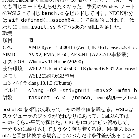
でも同じコードを走らせたくなった。手元のWindowsノート
bench.c
のWSL2上で同じ
をビルドして回す。NEON部分
#if defined(__aarch64__)
は
で自動的に外れて、代
_mm_rsqrt_ss
わりに
を使うx86の小細工を足した。
環境
項目
値
CPU
AMD Ryzen 7 5800HS (Zen 3, 8C/16T, base 3.2GHz /
SIMD
AVX2, FMA, F16C, AES-NI（AVX-512非搭載）
ホストOS
Windows 11 Home (26200)
実行環境
WSL2 / Ubuntu 24.04.3 LTS (kernel 6.6.87.2-microsof
メモリ
WSL2に約7.6GB割当
コンパイラ
clang 18.1.3 (Ubuntu)
clang -O2 -std=gnu11 -mavx2 -mfma b
ビルド
taskset -c 0 ./bench
計測
、bench内ループ best-o
best-of-30 を3回ぶん取って、その最小値を載せる。WSL2は
スケジューラのジッタがそれなりにあって、1回ぶんでは
±50% くらい平気で揺れた。CPUを1コアにピン留めして、
十分多めに繰り返してようやく落ち着く程度。M4側の best-
of-5 と直接比較する場合はこのぶんだけ条件差があることに