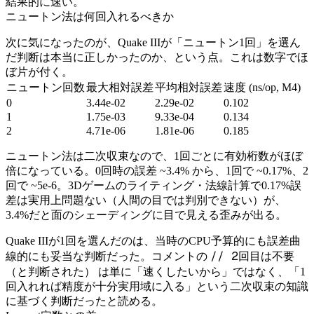
結果的に速い。
ニュートン法は何回入れるべきか
次に気になったのが、Quake IIIが「ニュートン1回」を選ん
だ判断は本当に正しかったのか、という点。これは数字でほ
ぼ片が付く。
ニュートン回数
最大相対誤差
平均相対誤差
速度 (ns/op, M4)
0
3.44e-02
2.29e-02
0.102
1
1.75e-03
9.33e-04
0.134
2
4.71e-06
1.81e-06
0.185
ニュートン法は二次収束なので、1回ごとに有効桁数がほぼ
倍になっている。0回時の誤差 ~3.4% から、1回で ~0.17%、2
回で ~5e-6。3Dゲームのライティング・法線計算で0.17%誤
差は実用上問題ない（人間の目では判別できない）が、
3.4%だと面のシェーディングに目で見える歪みが出る。
Quake IIIが1回を選んだのは、当時のCPU予算的にも誤差曲
// 2回目は不要
線的にも妥当な判断だった。コメントの
（と判断された）
は単に「速くしたいから」ではなく、「1
回入れれば精度が十分実用域に入る」という二次収束の知識
に基づく判断だったと読める。