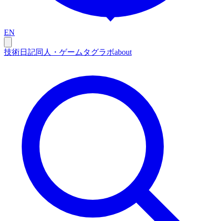
EN
技術
日記
同人・ゲーム
タグ
ラボ
about