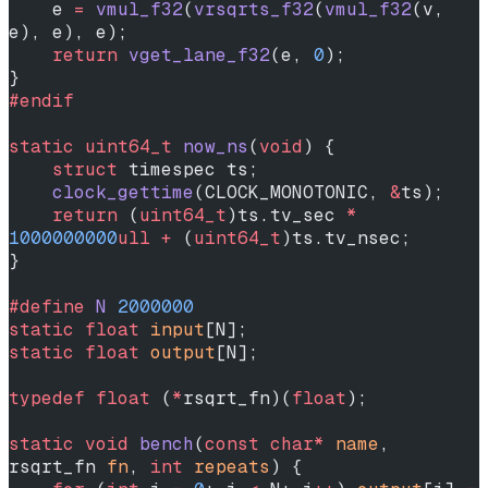
    e 
=
 vmul_f32
(
vrsqrts_f32
(
vmul_f32
(v, 
e), e), e);
    return
 vget_lane_f32
(e, 
0
);
}
#endif
static
 uint64_t
 now_ns
(
void
) {
    struct
 timespec ts;
    clock_gettime
(CLOCK_MONOTONIC, 
&
ts);
    return
 (
uint64_t
)ts.tv_sec 
*
1000000000
ull
 +
 (
uint64_t
)ts.tv_nsec;
}
#define
 N
 2000000
static
 float
 input
[N];
static
 float
 output
[N];
typedef
 float
 (
*
rsqrt_fn)(
float
);
static
 void
 bench
(
const
 char*
 name
, 
rsqrt_fn 
fn
, 
int
 repeats
) {