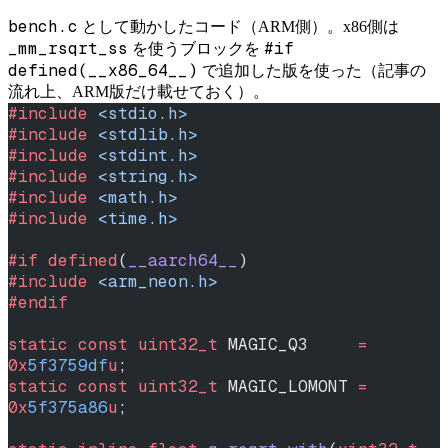
bench.c
として動かしたコード（ARM側）。x86側は
_mm_rsqrt_ss
#if
を使うブロックを
defined(__x86_64__)
で追加した版を使った（記事の
流れ上、ARM版だけ載せておく）。
#include
 <stdio.h>
#include
 <stdlib.h>
#include
 <stdint.h>
#include
 <string.h>
#include
 <math.h>
#include
 <time.h>
#if
 defined
(
__aarch64__
)
#include
 <arm_neon.h>
#endif
static
 const
 uint32_t
 MAGIC_Q3     
=
0x
5f3759df
u
;
static
 const
 uint32_t
 MAGIC_LOMONT 
=
0x
5f375a86
u
;