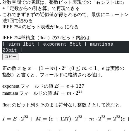
対数空間での演算は、整数ビット表現での「右シフト1bit」
=
{2}
+「定数からの引き算」で再現できる
x^{-1/2}
\log_2 x
これでまずまずの近似値が得られるので、最後にニュートン
法1回で詰める
IEEE 754 のビット表現が log₂ になる
IEEE 754単精度（float）の32ビット内訳は、
| sign 1bit | exponent 8bit | mantissa 
23bit |
コピー
e
x
x =
=
(
1
+
)
⋅
2
0
0
≤
<
1
e
正の数
x
を
x
m
（
m
、
e
は実際の
(1 +
\le
指数）と書くと、フィールドに格納される値は、
m)
m
E
=
+
127
exponent フィールドの値
E
e
\cdot
<
23
= e
M = m
=
⋅
2
mantissa フィールドの値
M
m
2^e
1
+
\cdot
I
float のビット列をそのまま符号なし整数
I
として読むと、
127
2^{23}
23
23
23
23
=
⋅
2
+
=
(
+
127
I = E \cdot 2^{23} + M =
)
⋅
2
+
⋅
2
=
2
(
+
I
E
M
e
m
e