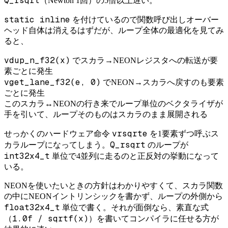
Q_rsqrt
（Newton 1回）の5倍以上遅い。
static inline
を付けているので関数呼び出しオーバー
ヘッド自体は消えるはずだが、ループ全体の最適化を見てみ
ると、
vdup_n_f32(x)
でスカラ→NEONレジスタへの転送が要
素ごとに発生
vget_lane_f32(e, 0)
でNEON→スカラへ戻すのも要素
ごとに発生
このスカラ↔NEONの行き来でループ単位のベクタライザが
手を引いて、ループそのものはスカラのまま展開される
vrsqrte
せっかくのハードウェア命令
を1要素ずつ呼ぶス
Q_rsqrt
カラループになってしまう。
のループが
int32x4_t
単位で4並列に走るのと正反対の挙動になって
いる。
NEONを使いたいときの方針はわかりやすくて、スカラ関数
の中にNEONイントリンシックを書かず、ループの外側から
float32x4_t
単位で書く。それが面倒なら、素直な式
1.0f / sqrtf(x)
（
）を書いてコンパイラに任せる方が