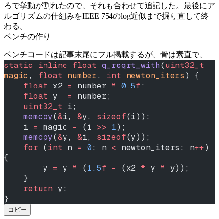
ろで挙動が割れたので、それも合わせて追記した。最後にア
ルゴリズムの仕組みをIEEE 754のlog近似まで掘り直して終
わる。
ベンチの作り
ベンチコードは記事末尾にフル掲載するが、骨は素直で、
static
 inline
 float
 q_rsqrt_with
(
uint32_t
magic
, 
float
 number
, 
int
 newton_iters
) {
    float
 x2 
=
 number 
*
 0.5
f
;
    float
 y  
=
 number;
    uint32_t
 i;
    memcpy
(
&
i, 
&
y, 
sizeof
(i));
    i 
=
 magic 
-
 (i 
>>
 1
);
    memcpy
(
&
y, 
&
i, 
sizeof
(y));
    for
 (
int
 n 
=
 0
; n 
<
 newton_iters; n
++
) 
{
        y 
=
 y 
*
 (
1.5
f
 -
 (x2 
*
 y 
*
 y));
    }
    return
 y;
}
コピー