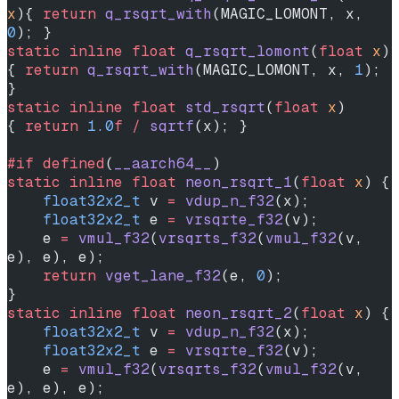
x
){ 
return
 q_rsqrt_with
(MAGIC_LOMONT, x, 
0
); }
static
 inline
 float
 q_rsqrt_lomont
(
float
 x
)   
{ 
return
 q_rsqrt_with
(MAGIC_LOMONT, x, 
1
); 
}
static
 inline
 float
 std_rsqrt
(
float
 x
)        
{ 
return
 1.0
f
 /
 sqrtf
(x); }
#if
 defined
(
__aarch64__
)
static
 inline
 float
 neon_rsqrt_1
(
float
 x
) {
    float32x2_t
 v 
=
 vdup_n_f32
(x);
    float32x2_t
 e 
=
 vrsqrte_f32
(v);
    e 
=
 vmul_f32
(
vrsqrts_f32
(
vmul_f32
(v, 
e), e), e);
    return
 vget_lane_f32
(e, 
0
);
}
static
 inline
 float
 neon_rsqrt_2
(
float
 x
) {
    float32x2_t
 v 
=
 vdup_n_f32
(x);
    float32x2_t
 e 
=
 vrsqrte_f32
(v);
    e 
=
 vmul_f32
(
vrsqrts_f32
(
vmul_f32
(v, 
e), e), e);