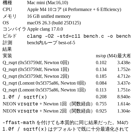
機種
Mac mini (Mac16,10)
CPU
Apple M4 10コア (4 Performance + 6 Efficiency)
メモリ
16 GB unified memory
OS
macOS 26.3 (build 25D125)
コンパイラ
Apple clang 17.0.0
clang -O2 -std=c11 bench.c -o bench
ビルド
計測
bench内ループ best-of-5
結果
実装
ns/op (M4)
最大相
Q_rsqrt (0x5f3759df, Newton 0回)
0.102
3.438e-
Q_rsqrt (0x5f3759df, Newton 1回)
0.134
1.752e-
Q_rsqrt (0x5f3759df, Newton 2回)
0.185
4.712e-
Q_rsqrt (Lomont 0x5f375a86, Newton 0回)
0.084
3.437e-
Q_rsqrt (Lomont 0x5f375a86, Newton 1回)
0.113
1.751e-
1.0f / sqrtf(x)
0.208
8.940e-
vrsqrte
NEON
+ Newton 1回（関数経由）
0.755
1.614e-
vrsqrte
NEON
+ Newton 2回（関数経由）
0.925
1.304e-
-ffast-math
を付けても本質的に同じ結果だった。M4の
1.0f / sqrtf(x)
はデフォルトで既に十分最適化されて