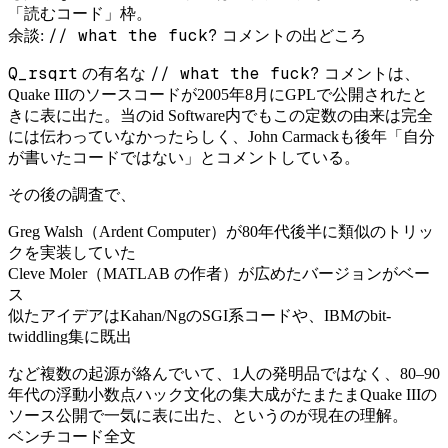
「読むコード」枠。
// what the fuck?
余談:
コメントの出どころ
Q_rsqrt
// what the fuck?
の有名な
コメントは、
Quake IIIのソースコードが2005年8月にGPLで公開されたと
きに表に出た。当のid Software内でもこの定数の由来は完全
には伝わっていなかったらしく、John Carmackも後年「自分
が書いたコードではない」とコメントしている。
その後の調査で、
Greg Walsh（Ardent Computer）が80年代後半に類似のトリッ
クを実装していた
Cleve Moler（MATLAB の作者）が広めたバージョンがベー
ス
似たアイデアはKahan/NgのSGI系コードや、IBMのbit-
twiddling集に既出
など複数の起源が絡んでいて、1人の発明品ではなく、80–90
年代の浮動小数点ハック文化の集大成がたまたまQuake IIIの
ソース公開で一気に表に出た、というのが現在の理解。
ベンチコード全文