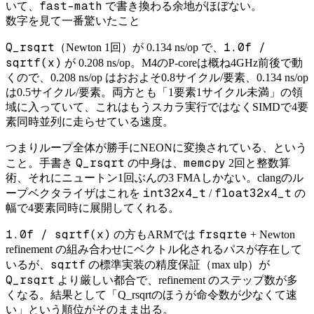
fast-math
いて、
で書き換わる余地がほぼない。
数字を見て一番驚いたこと
Q_rsqrt
1.0f /
（Newton 1回）が 0.134 ns/op で、
sqrtf(x)
が 0.208 ns/op。M4のP-coreは概ね4GHz前後で動
くので、0.208 ns/op はおおよそ0.8サイクル/要素、0.134 ns/op
は0.5サイクル/要素。両方とも「1要素1サイクル未満」の領
域に入っていて、これはもうスカラ実行ではなくSIMDで4要
素同時並列に走らせている速度。
つまりループ全体が勝手にNEONに変換されている、という
Q_rsqrt
memcpy
こと。手書き
の中身は、
2回と整数算
術、それにニュートン1回ぶんの3 FMAしかない。clangのル
int32x4_t
float32x4_t
ープベクタライザはこれを
/
の
幅で4要素同時に展開してくれる。
1.0f / sqrtf(x)
frsqrte
の方もARMでは
+ Newton
refinement の組み合わせにベクトル化されるパスが存在して
sqrtf
いるが、
の標準実装の精度保証（max ulp）が
Q_rsqrt
より厳しい都合で、refinement のステップ数が多
くなる。結果として「Q_rsqrtのほうが命令数が少なくて速
い」という順位がそのまま出る。