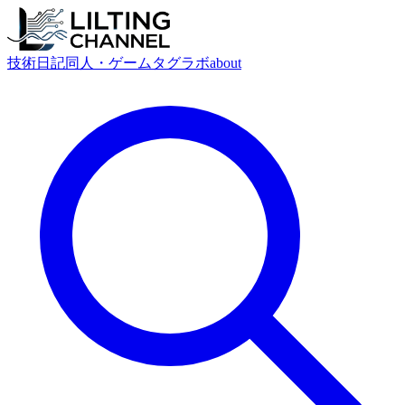
技術
日記
同人・ゲーム
タグ
ラボ
about