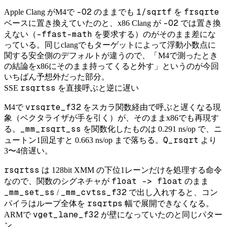
-O2
1/sqrtf
frsqrte
Apple Clang がM4で
のままでも
を
-O2
ベースに置き換えていたのと、x86 Clang が
では置き換
-ffast-math
えない（
を要求する）のがそのまま差にな
っている。同じclangでもターゲットによって浮動小数点に
関する安全側のデフォルトが違うので、「M4で測ったとき
の結論をx86にそのまま持ってくると外す」というのが今回
いちばん予想外だった部分。
rsqrtss
SSE
を直接呼ぶと逆に遅い
vrsqrte_f32
M4で
をスカラ関数経由で呼ぶと遅くなる現
象（ベクタライザが手を引く）が、そのままx86でも再現す
_mm_rsqrt_ss
る。
を関数化したものは 0.291 ns/op で、ニ
Q_rsqrt
ュートン1回足すと 0.663 ns/op まで落ちる。
より
3〜4倍遅い。
rsqrtss
は 128bit XMM の下位1レーンだけを処理する命令
float -> float
なので、関数のシグネチャが
のまま
_mm_set_ss
_mm_cvtss_f32
/
で出し入れすると、コン
rsqrtps
パイラはループ全体を
幅で展開できなくなる。
vget_lane_f32
ARMで
が壁になっていたのと同じパター
ン。