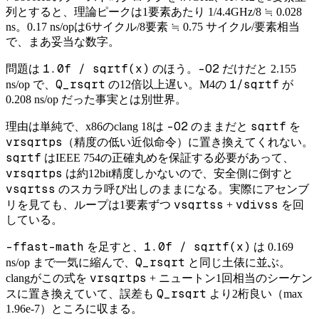
列とすると、理論ピークは1要素あたり 1/4.4GHz/8 ≒ 0.028
ns。0.17 ns/opは6サイクル/8要素 ≒ 0.75 サイクル/要素相当
で、まあ妥当な数字。
1.0f / sqrtf(x)
-O2
問題は
のほう。
だけだと 2.155
Q_rsqrt
1/sqrtf
ns/op で、
の12倍以上遅い。M4の
が
0.208 ns/op だった事実とは別世界。
-O2
sqrtf
理由は単純で、x86のclang 18は
のままだと
を
vrsqrtps
（精度の低い近似命令）に置き換えてくれない。
sqrtf
はIEEE 754の正確丸めを保証する必要があって、
vrsqrtps
は約12bit精度しかないので、安全側に倒すと
vsqrtss
のスカラ呼び出しのままになる。実際にアセンブ
vsqrtss
vdivss
リを見ても、ループは1要素ずつ
+
を回
している。
-ffast-math
1.0f / sqrtf(x)
を足すと、
は 0.169
Q_rsqrt
ns/op まで一気に縮んで、
と同じ土俵に並ぶ。
vrsqrtps
clangがこの式を
+ ニュートン1回相当のシーケン
Q_rsqrt
スに置き換えていて、誤差も
より2桁良い（max
1.96e-7）ところに収まる。