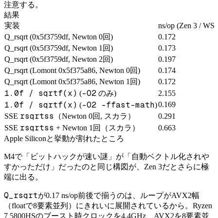
注意する。
結果
実装
ns/op (Zen 3 / WS
Q_rsqrt (0x5f3759df, Newton 0回)
0.172
Q_rsqrt (0x5f3759df, Newton 1回)
0.173
Q_rsqrt (0x5f3759df, Newton 2回)
0.197
Q_rsqrt (Lomont 0x5f375a86, Newton 0回)
0.174
Q_rsqrt (Lomont 0x5f375a86, Newton 1回)
0.172
1.0f / sqrtf(x)
-O2
(
のみ)
2.155
1.0f / sqrtf(x)
-O2 -ffast-math
0.169
(
)
rsqrtss
SSE
（Newton 0回, スカラ）
0.291
rsqrtss
SSE
+ Newton 1回（スカラ）
0.663
Apple Siliconと挙動が割れたところ
M4で「ビットハックが速い謎」が「自動ベクトル化されや
すかっただけ」だったのと同じ構図が、Zen 3だとさらに極
端に出る。
Q_rsqrt
が0.17 ns/op前後で揃うのは、ループがAVX2幅
（floatで8要素並列）にきれいに展開されているから。Ryzen
7 5800HSのブースト時クロックを4.4GHz、AVX2を8要素並