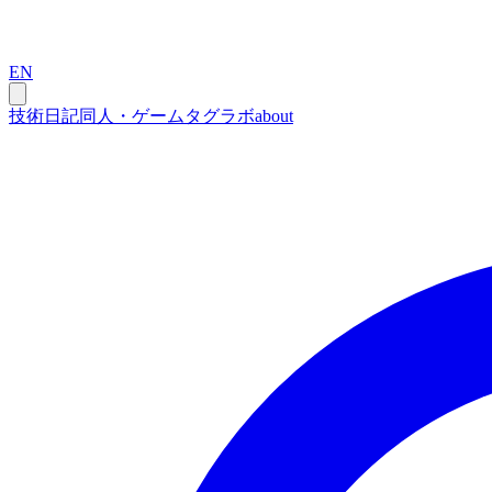
EN
技術
日記
同人・ゲーム
タグ
ラボ
about