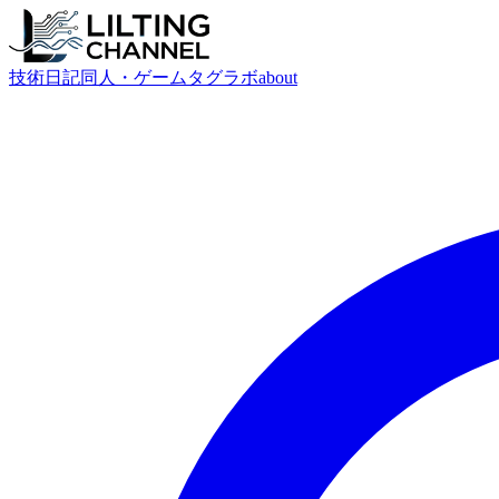
技術
日記
同人・ゲーム
タグ
ラボ
about