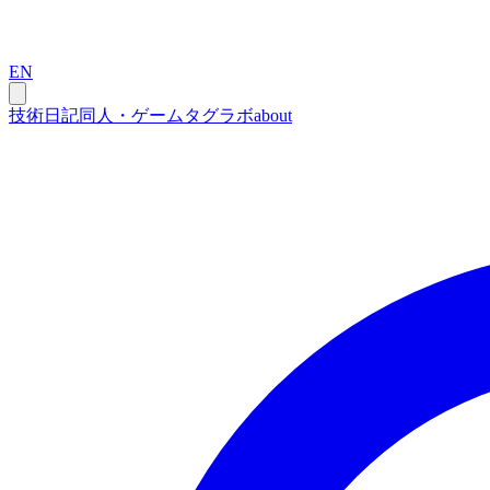
EN
技術
日記
同人・ゲーム
タグ
ラボ
about