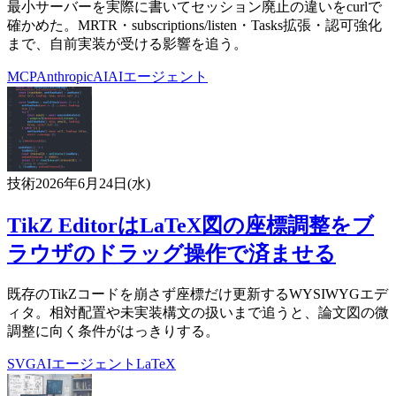
最小サーバーを実際に書いてセッション廃止の違いをcurlで
確かめた。MRTR・subscriptions/listen・Tasks拡張・認可強化
まで、自前実装が受ける影響を追う。
MCP
Anthropic
AI
AIエージェント
技術
2026年6月24日(水)
TikZ EditorはLaTeX図の座標調整をブ
ラウザのドラッグ操作で済ませる
既存のTikZコードを崩さず座標だけ更新するWYSIWYGエデ
ィタ。相対配置や未実装構文の扱いまで追うと、論文図の微
調整に向く条件がはっきりする。
SVG
AIエージェント
LaTeX