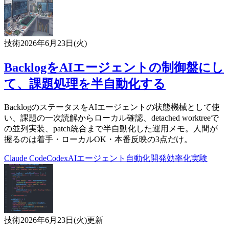
技術
2026年6月23日(火)
BacklogをAIエージェントの制御盤にし
て、課題処理を半自動化する
BacklogのステータスをAIエージェントの状態機械として使
い、課題の一次読解からローカル確認、detached worktreeで
の並列実装、patch統合まで半自動化した運用メモ。人間が
握るのは着手・ローカルOK・本番反映の3点だけ。
Claude Code
Codex
AIエージェント
自動化
開発効率化
実験
技術
2026年6月23日(火)
更新