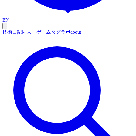
EN
技術
日記
同人・ゲーム
タグ
ラボ
about