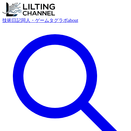
技術
日記
同人・ゲーム
タグ
ラボ
about