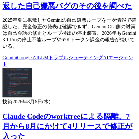
返した自己嫌悪バグのその後を調べた
2025年夏に拡散したGeminiの自己嫌悪ループを一次情報で確
認した。完全修正の発表は確認できず、Gemini CLI側の対策
は自己会話の修正とループ検出の停止装置。2026年もGemini
3.1 Proの停止不能ループや65Kトークン課金の報告が続いて
いる。
Gemini
Google AI
LLM
トラブルシューティング
AIエージェン
ト
技術
2026年8月6日(木)
Claude Codeのworktreeによる隔離、7
月から8月にかけて4リリースで修正が
入った