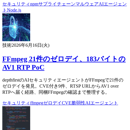
セキュリティ
npm
サプライチェーン
マルウェア
AIエージェン
ト
Node.js
技術
2026年6月16日(火)
FFmpeg 21件のゼロデイ、183バイトの
AV1 RTP PoC
depthfirstのAIセキュリティエージェントがFFmpegで21件の
ゼロデイを発見。CVE付き9件、RTSP URLからAV1 over
RTPへ届く経路、同梱FFmpegの確認まで整理する。
セキュリティ
ffmpeg
ゼロデイ
CVE
脆弱性
AIエージェント