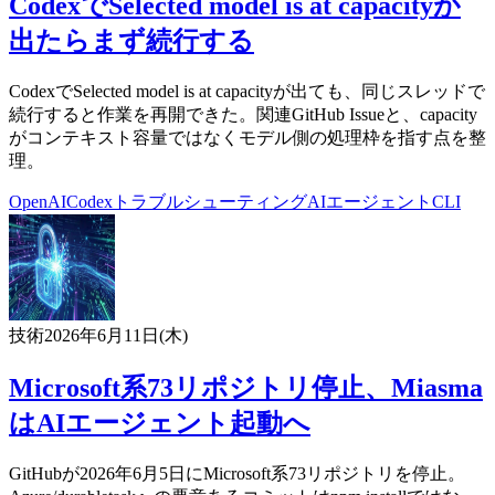
CodexでSelected model is at capacityが
出たらまず続行する
CodexでSelected model is at capacityが出ても、同じスレッドで
続行すると作業を再開できた。関連GitHub Issueと、capacity
がコンテキスト容量ではなくモデル側の処理枠を指す点を整
理。
OpenAI
Codex
トラブルシューティング
AIエージェント
CLI
技術
2026年6月11日(木)
Microsoft系73リポジトリ停止、Miasma
はAIエージェント起動へ
GitHubが2026年6月5日にMicrosoft系73リポジトリを停止。