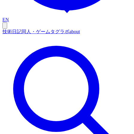
EN
技術
日記
同人・ゲーム
タグ
ラボ
about