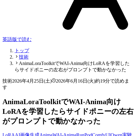
英語版で読む
トップ
技術
AnimaLoraToolkitでWAI-Anima向けLoRAを学習した
らサイドポニーの左右がプロンプトで動かなかった
技術
2026年4月25日(土)
2026年6月16日(火)
約19分で読めま
す
AnimaLoraToolkitでWAI-Anima向け
LoRAを学習したらサイドポニーの左右
がプロンプトで動かなかった
LoRA
AI
画像生成
Anima
WAI-Anima
RunPod
ComfyUI
Qwen
実験