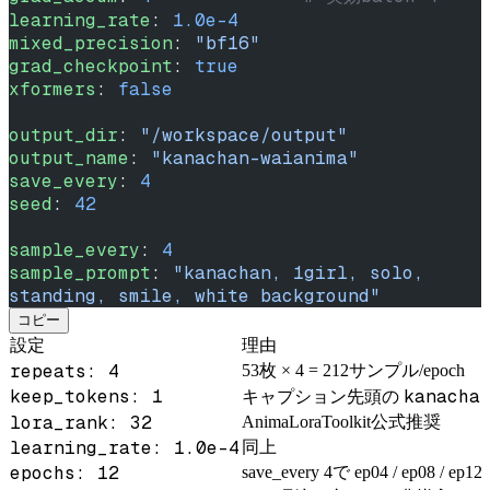
learning_rate
: 
1.0e-4
mixed_precision
: 
"bf16"
grad_checkpoint
: 
true
xformers
: 
false
output_dir
: 
"/workspace/output"
output_name
: 
"kanachan-waianima"
save_every
: 
4
seed
: 
42
sample_every
: 
4
sample_prompt
: 
"kanachan, 1girl, solo, 
standing, smile, white background"
コピー
設定
理由
repeats: 4
53枚 × 4 = 212サンプル/epoch
keep_tokens: 1
kanacha
キャプション先頭の
lora_rank: 32
AnimaLoraToolkit公式推奨
learning_rate: 1.0e-4
同上
epochs: 12
save_every 4で ep04 / ep08