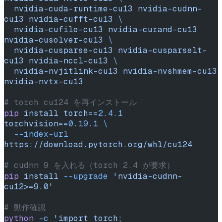
  nvidia-cuda-runtime-cu13
 nvidia-cudnn-
cu13
 nvidia-cufft-cu13
 \
  nvidia-cufile-cu13
 nvidia-curand-cu13
nvidia-cusolver-cu13
 \
  nvidia-cusparse-cu13
 nvidia-cusparselt-
cu13
 nvidia-nccl-cu13
 \
  nvidia-nvjitlink-cu13
 nvidia-nvshmem-cu13
nvidia-nvtx-cu13
# torch cu124 を再インストール
pip
 install
 torch==
2.4.1
torchvision==
0.19.1
 \
  --index-url
https://download.pytorch.org/whl/cu124
# cudnn 9 を入れる（torch 2.4 が要求）
pip
 install
 --upgrade
 'nvidia-cudnn-
cu12>=9.0'
# 動作確認
python
 -c
 'import torch; 