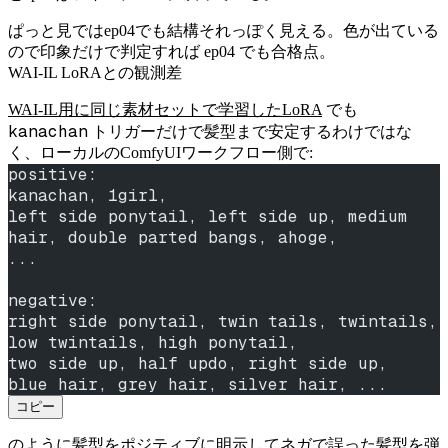
ぱっと見ではep04でも結構それっぽく見える。色が出ている
ので印象だけで判定すれば ep04 でも合格点。
WAI-IL LoRAとの観測差
WAI-IL用に同じ素材セットで学習したLoRA
でも
kanachan
トリガーだけで髪型まで安定するわけではな
く、ローカルのComfyUIワークフロー側で:
positive:
kanachan, 1girl,
left side ponytail, left side up, medium 
hair, double parted bangs, ahoge,
...
negative:
right side ponytail, twin tails, twintails, 
low twintails, high ponytail,
two side up, half updo, right side up,
blue hair, grey hair, silver hair, ...
コピー
のように髪型をポジティブに明示してネガで誤った髪型を弾