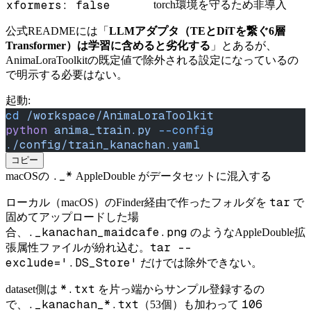
xformers: false
torch環境を守るため非導入
公式READMEには「
LLMアダプタ（TEとDiTを繋ぐ6層
Transformer）は学習に含めると劣化する
」とあるが、
AnimaLoraToolkitの既定値で除外される設定になっているの
で明示する必要はない。
起動:
cd
 /workspace/AnimaLoraToolkit
python
 anima_train.py
 --config
./config/train_kanachan.yaml
コピー
._*
macOSの
AppleDouble がデータセットに混入する
tar
ローカル（macOS）のFinder経由で作ったフォルダを
で
固めてアップロードした場
._kanachan_maidcafe.png
合、
のようなAppleDouble拡
tar --
張属性ファイルが紛れ込む。
exclude='.DS_Store'
だけでは除外できない。
*.txt
dataset側は
を片っ端からサンプル登録するの
._kanachan_*.txt
106
で、
（53個）も加わって