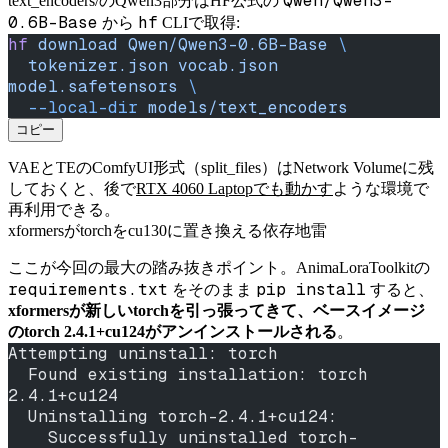
Qwen/Qwen3-
text_encoders/のQwen3部分はHF公式の
0.6B-Base
hf
から
CLIで取得:
hf
 download
 Qwen/Qwen3-0.6B-Base
 \
  tokenizer.json
 vocab.json
model.safetensors
 \
  --local-dir
 models/text_encoders
コピー
VAEとTEのComfyUI形式（split_files）はNetwork Volumeに残
しておくと、後で
RTX 4060 Laptopでも動かす
ような環境で
再利用できる。
xformersがtorchをcu130に置き換える依存地雷
ここが今回の最大の踏み抜きポイント。AnimaLoraToolkitの
requirements.txt
pip install
をそのまま
すると、
xformersが新しいtorchを引っ張ってきて、ベースイメージ
のtorch 2.4.1+cu124がアンインストールされる
。
Attempting uninstall: torch
  Found existing installation: torch 
2.4.1+cu124
  Uninstalling torch-2.4.1+cu124:
    Successfully uninstalled torch-