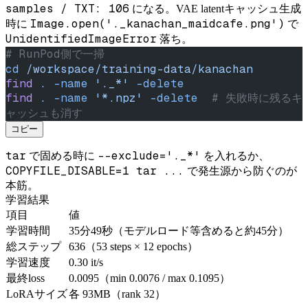
samples / TXT: 106
になる。VAE latentキャッシュ生成
Image.open('._kanachan_maidcafe.png')
時に
で
UnidentifiedImageError
落ち。
# RunPod側で一掃
cd
 /workspace/training-data/kanachan
find
 .
 -name
 '._*'
 -delete
find
 .
 -name
 '*.npz'
 -delete
  # 失敗時に残るキ
ャッシュも消す
コピー
tar
--exclude='._*'
で固める時に
を入れるか、
COPYFILE_DISABLE=1 tar ...
で発生源から防ぐのが
本筋。
学習結果
項目
値
学習時間
35分49秒（モデルロード等含めると約45分）
総ステップ
636（53 steps × 12 epochs）
学習速度
0.30 it/s
最終loss
0.0095（min 0.0076 / max 0.1095）
LoRAサイズ
各 93MB（rank 32）