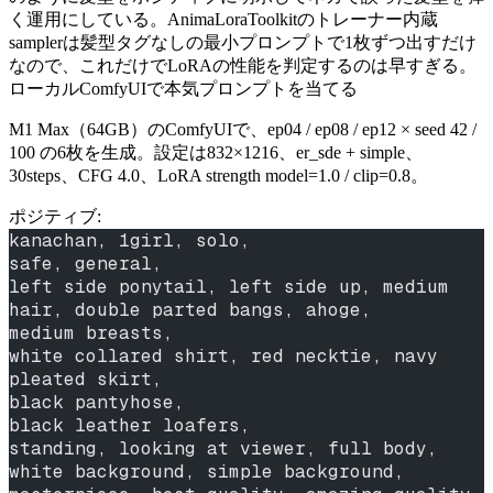
く運用にしている。AnimaLoraToolkitのトレーナー内蔵
samplerは髪型タグなしの最小プロンプトで1枚ずつ出すだけ
なので、これだけでLoRAの性能を判定するのは早すぎる。
ローカルComfyUIで本気プロンプトを当てる
M1 Max（64GB）のComfyUIで、ep04 / ep08 / ep12 × seed 42 /
100 の6枚を生成。設定は832×1216、er_sde + simple、
30steps、CFG 4.0、LoRA strength model=1.0 / clip=0.8。
ポジティブ:
kanachan, 1girl, solo,
safe, general,
left side ponytail, left side up, medium 
hair, double parted bangs, ahoge,
medium breasts,
white collared shirt, red necktie, navy 
pleated skirt,
black pantyhose,
black leather loafers,
standing, looking at viewer, full body,
white background, simple background,