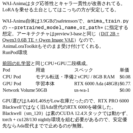
WAI-Animaはタグ応答性とキャラ一貫性が改善されてる。
LoRAを乗せる土台としてはこっちの方が安定してる。
anima_train.py
WAI-Anima自体は3.9GBのsafetensorsで、
--pretrained_model_name_or_path=
の
に指定する
想定。アーキテクチャはpreview3-baseと同じ（
DiT 2B +
Qwen3 0.6B TE + Qwen Image VAE
）なので、
AnimaLoraToolkitもそのまま受け付けてくれる。
RunPod環境
前回のIL学習
と同じCPU+GPU二段構成。
Pod
用途
スペック
単価
CPU Pod
モデル転送・準備
2 vCPU / 8GB RAM
$0.08/
GPU Pod
学習本体
RTX 6000 Ada (48GB)
$0.77/
Network Volume
50GB
us-wa-1
$0.005
GPU選びはA40/L40SがLow在庫だったので、RTX PRO 6000
Blackwellではなく旧Ada世代のRTX 6000を確保した。
Blackwell（sm_120）は素のCUDA 12.4スタックでは動かず、
torch + cu128/130 nightly環境を組む必要があるので、安定優
先ならAda世代までで止めるのが無難。