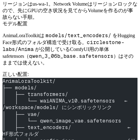
リージョンはus-wa-1。Network Volumeはリージョンロックな
ので、先にGPUの空き状況を見てからVolumeを作るのが事
故らない手順。
モデル配置
models/text_encoders/
AnimaLoraToolkitは
をHugging
circlestone-
Face形式のフォルダ構造で受け取る。
labs/Anima
が公開しているComfyUI用の単体
qwen_3_06b_base.safetensors
safetensors（
）はその
ままでは使えない。
正しい配置:
AnimaLoraToolkit/
├── models/
│   ├── transformers/
│   │   └── waiANIMA_v10.safetensors   ← 
/workspace/models/ にシンボリックリンク
│   ├── vae/
│   │   └── qwen_image_vae.safetensors
│   ├── text_encoders/                  ← 
HF形式フォルダ