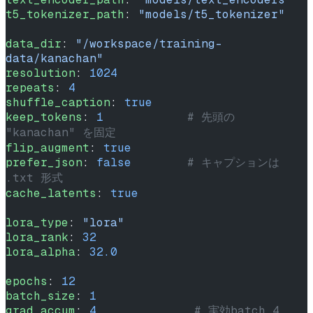
t5_tokenizer_path
: 
"models/t5_tokenizer"
data_dir
: 
"/workspace/training-
data/kanachan"
resolution
: 
1024
repeats
: 
4
shuffle_caption
: 
true
keep_tokens
: 
1
            # 先頭の 
"kanachan" を固定
flip_augment
: 
true
prefer_json
: 
false
        # キャプションは 
.txt 形式
cache_latents
: 
true
lora_type
: 
"lora"
lora_rank
: 
32
lora_alpha
: 
32.0
epochs
: 
12
batch_size
: 
1
grad_accum
: 
4
              # 実効batch 4