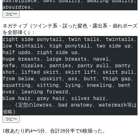
masterpiece, best quality, amazing quality, 
absurdres,
コピー
ネガティブ（ツインテ系・誤った髪色・露出系・崩れポーズ
を全部弾く）:
right side ponytail, twin tails, twintails, 
low twintails, high ponytail, two side up, 
half updo, right side up,
huge breasts, large breasts, navel,
nsfw, nipples, panties, panty pull, panty 
shot, lifted skirt, skirt lift, skirt pull, 
from below, upskirt, ass, butt, thigh gap,
squatting, sitting, lying, kneeling, bent 
over, leaning forward,
blue hair, grey hair, silver hair,
... (定型のlowres, bad anatomy, watermark等は
省略)
コピー
1枚あたり約4〜5分、合計28分半で6枚揃った。