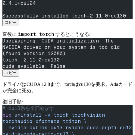
2.4.1+cu124
...
Successfully installed torch-2.11.0+cu130
コピー
import torch
直後に
するとこうなる:
UserWarning: CUDA initialization: The 
NVIDIA driver on your system is too old 
(found version 12080).
torch: 2.11.0+cu130
cuda available: False
コピー
ドライバはCUDA 12.8まで、torchはcu130を要求。Adaカード
が完全に死ぬ。
復旧手順:
# cu13系を全部剥がす
pip
 uninstall
 -y
 torch
 torchvision
torchaudio
 xformers
 triton
 \
  nvidia-cublas-cu13
 nvidia-cuda-cupti-cu13
nvidia-cuda-nvrtc-cu13
 \