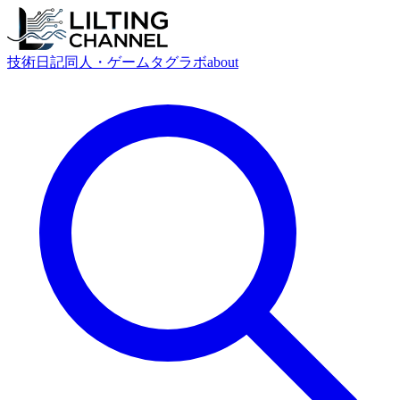
技術
日記
同人・ゲーム
タグ
ラボ
about