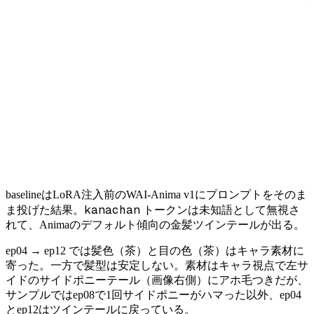
baselineはLoRA注入前のWAI-Anima v1にプロンプトをそのま
kanachan
ま投げた結果。
トークンは未知語として無視さ
れて、Animaのデフォルト傾向の金髪ツインテールが出る。
ep04 → ep12 では髪色（茶）と目の色（茶）はキャラ素材に
寄った。一方で髪型は安定しない。素材はキャラ視点で左サ
イドのサイドポニーテール（画像右側）にアホ毛つきだが、
サンプルではep08で1回サイドポニーがハマった以外、ep04
とep12はツインテールに戻っている。