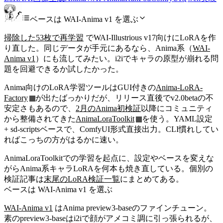
ベースは WAI-Anima v1 を選ぶ
掃除した53枚で再学習
でWAI-Illustrious v17向けにLoRAを作
り直した。同じデータが手元にあるなら、Anima系（
WAI-
Anima v1
）にも流してみたい。i2iでキャラの原型が崩れる問
題を回避できるか試したかった。
Anima向けのLoRA学習ツールはGUI付きの
Anima-LoRA-
Factory
が出たばっかりだが、リリース直後でv2.0betaの不
安定さもあるので、
2月のAnima初検証
以降にコミュニティ
から整備されてきた
AnimaLoraToolkit
を使う。YAML設定
+ sd-scriptsベースで、ComfyUI形式直接出力。CLI慣れしてい
ればこっちの方がはるかに速い。
AnimaLoraToolkitでの学習を起点に、設定やベースを変えな
がらAnima系キャラLoRAを何本も焼き直している。個別の
検証記事は
末尾のLoRA検証一覧
にまとめてある。
ベースは WAI-Anima v1 を選ぶ
WAI-Anima v1
はAnima preview3-baseのファインチューン。
素のpreview3-baseはi2iで顔がアメコミ調に引っ張られるが、