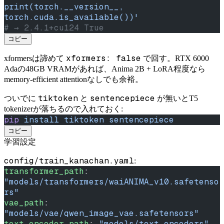
print(torch.__version__, 
torch.cuda.is_available())'
# → 2.4.1+cu124 True
コピー
xformers: false
xformersは諦めて
で回す。RTX 6000
Adaの48GB VRAMがあれば、Anima 2B + LoRA程度なら
memory-efficient attentionなしでも余裕。
tiktoken
sentencepiece
ついでに
と
が無いとT5
tokenizerが落ちるので入れておく:
pip
 install
 tiktoken
 sentencepiece
コピー
学習設定
config/train_kanachan.yaml
:
transformer_path
: 
"models/transformers/waiANIMA_v10.safetenso
rs"
vae_path
: 
"models/vae/qwen_image_vae.safetensors"
text_encoder_path
: 
"models/text_encoders"