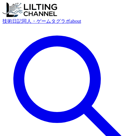
技術
日記
同人・ゲーム
タグ
ラボ
about