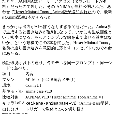
たとき、JANIMAはアーリーアクセス（ダウンロードが有
料）だったので外した。そのJANIMAが無料公開された。あ
わせて
Hexer Minimal ToonにAnima版が追加された
ので、最新
のAnima派生2本がそろった。
きっかけは出力がAIっぽくなりすぎる問題だった。Anima系
で生成すると書き込みが過剰になって、いかにも生成画像と
いう密度になる。もっとシンプルな絵を素で出せる派生はな
いか、という動機でこの2本を試した。Hexer Minimal Toonは
名前の通り書き込みを意図的に落とすコンセプトなので本命
にあたる。
検証環境は以下の通り。各モデルを同一プロンプト・同一シ
ードで並べた。
項目
内容
マシン
M1 Max（64GB統合メモリ）
環境
ComfyUI
基準モデル
anima-base-v1.0
比較対象
JANIMA v1.0 / Hexer Minimal Toon Anima V1
keikana-animabase-v2
キャラLoRA
（Anima-Base
出し分け
トリガーで単体と2人を切り替え