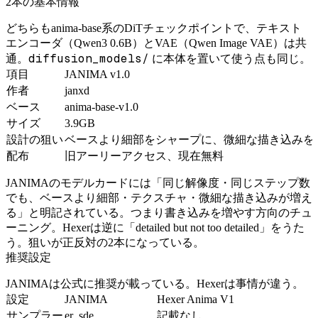
2本の基本情報
どちらもanima-base系のDiTチェックポイントで、テキスト
エンコーダ（Qwen3 0.6B）とVAE（Qwen Image VAE）は共
diffusion_models/
通。
に本体を置いて使う点も同じ。
項目
JANIMA v1.0
作者
janxd
ベース
anima-base-v1.0
サイズ
3.9GB
設計の狙い
ベースより細部をシャープに、微細な描き込みを
配布
旧アーリーアクセス、現在無料
JANIMAのモデルカードには「同じ解像度・同じステップ数
でも、ベースより細部・テクスチャ・微細な描き込みが増え
る」と明記されている。つまり書き込みを増やす方向のチュ
ーニング。Hexerは逆に「detailed but not too detailed」をうた
う。狙いが正反対の2本になっている。
推奨設定
JANIMAは公式に推奨が載っている。Hexerは事情が違う。
設定
JANIMA
Hexer Anima V1
サンプラー
er_sde
記載なし