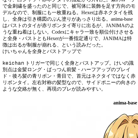
で金刺繍を盛ったのと同じで、被写体に装飾を足す方向のモ
デルなので、制服にも一枚重ねる。Hexerは赤ネクタイを残
し、全身は引き構図のぶん塗りがあっさり出る。anima-base
はバストのタイが赤リボンタイ寄りに出るが、JANIMAのよ
うな重ね着はしない。Codexにキャラ一致を順位付けさせる
と全身・バストともHexerが一番指定通りで、JANIMAは特
徴は出るが制服が崩れる、という読みだった。
けいちゃんを全身とバストアップで
keichan
トリガーで同じく全身とバストアップ。けいの識
別点は金髪ロング・ぱっつん前髪・ハーフアップのブレイ
ド・後ろ髪の青リボン・青目で、首元はネクタイではなく赤
リボンタイ。左右対称の髪型なので、サイドポニーの向きの
ような交絡が無く、再現のブレが読みやすい。
anima-bas