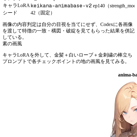
keikana-animabase-v2
キャラLoRA
ep140（strength_model
シード
42（固定）
画像の内容判定は自分の目視を当てにせず、Codexに各画像
を渡して特徴の一致・構図・破綻を見てもらった結果を併記
している。
素の画風
キャラLoRAを外して、金髪＋白いローブ＋金刺繍の棒立ち
プロンプトで各チェックポイントの地の画風を見てみる。
anima-ba