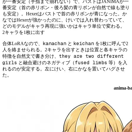
が一番安定（手指まで崩れない）で、バストはJANIMAが一
番安定（首の赤リボン・後ろ髪の青リボンが自然で線も塗り
も安定）。Hexerはバストで首の赤リボンが青になった。か
なではHexerが強かったのに、けいでは入れ替わっていて、
どのモデルがキャラ再現に強いかはキャラ単位で変わる。
2キャラを1枚に出す
kanachan
keichan
合体LoRAなので、
と
を1枚に呼んで2
人を絡ませられる。2キャラを出すときは位置と各キャラの
they are two different
特徴を自然文で書き分け、
girls
fused limbs
と融合避けのネガティブ（
等）を入
れるのが安定する。左にけい、右にかなを置いてハグさせ
た。
anima-ba