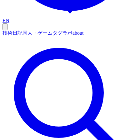
EN
技術
日記
同人・ゲーム
タグ
ラボ
about