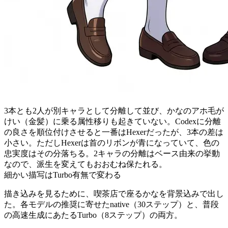
3本とも2人が別キャラとして分離して並び、かなのアホ毛が
けい（金髪）に乗る属性移りも起きていない。Codexに分離
の良さを順位付けさせると一番はHexerだったが、3本の差は
小さい。ただしHexerは首のリボンが青になっていて、色の
忠実度はその分落ちる。2キャラの分離はベース由来の挙動
なので、派生を変えてもおおむね保たれる。
細かい描写はTurbo有無で変わる
描き込みを見るために、喫茶店で座るかなを背景込みで出し
た。各モデルの推奨に寄せたnative（30ステップ）と、普段
の高速生成にあたるTurbo（8ステップ）の両方。