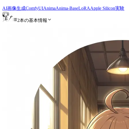
AI
画像生成
ComfyUI
Anima
Anima-Base
LoRA
Apple Silicon
実験
2本の基本情報