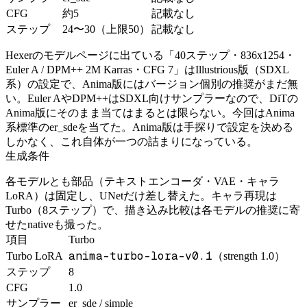
CFG
約5
記載なし
ステップ
24〜30（上限50）
記載なし
Hexerのモデルページに出ている「40ステップ・836x1254・
Euler A / DPM++ 2M Karras・CFG 7」はIllustrious版（SDXL
系）の設定で、Anima版にはバージョン個別の推奨がまだ無
い。Euler AやDPM++はSDXL向けサンプラーなので、DiTの
Anima版にそのまま当てはまるとは限らない。今回はAnima
系標準のer_sdeを当てた。Anima版は手探りで設定を決める
しかなく、これ自体が一つの詰まりになっている。
生成条件
各モデルとも部品（テキストエンコーダ・VAE・キャラ
LoRA）は固定し、UNetだけ差し替えた。キャラ再現は
Turbo（8ステップ）で、描き込み比較は各モデルの推奨に寄
せたnativeも撮った。
項目
Turbo
anima-turbo-lora-v0.1
Turbo LoRA
（strength 1.0）
ステップ
8
CFG
1.0
サンプラー
er_sde / simple