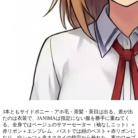
3本ともサイドポニー・アホ毛・茶髪・茶目は出る。差が出
たのは衣装で、JANIMAは指定にない服を勝手に重ねてく
る。全身ではベージュのサマーセーター（袖なしニット）＋
赤リボン＋エンブレム、バストでは紺のベスト＋赤リボンに
なり、白シャツ＋赤ネクタイの指定から外れた。素のローブ