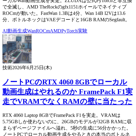
ーカルWan動画生成を実走。ZLUDAは公式PyTorchと非互換
で全滅し、AMD TheRockのgfx1151ホイールでネイティブ
ROCmが動いた。FastWan 1.3Bは4分、Wan 14B I2Vは13.6
分、ボトルネックはVAEデコードと16GB RAMのSegfault。
AI
動画生成
Wan
ROCm
AMD
PyTorch
実験
技術
2026年6月25日(木)
ノートPCのRTX 4060 8GBでローカル
動画生成はやれるのか FramePack F1実
走でVRAMでなくRAMの壁に当たった
RTX 4060 Laptop 8GBでFramePack F1を実走。VRAMは
5.75GBしか使わないのに、26GBのモデルが32GB RAMに収
まらずページファイルへ溢れ、5秒の生成に56分かかった。
ノートPCでローカル動画生成をやるときの本当のボトルネ