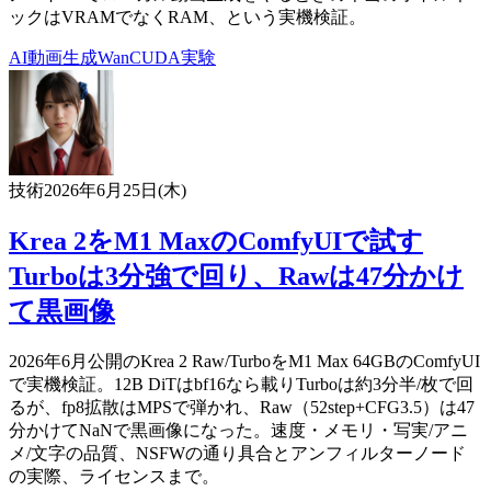
ックはVRAMでなくRAM、という実機検証。
AI
動画生成
Wan
CUDA
実験
技術
2026年6月25日(木)
Krea 2をM1 MaxのComfyUIで試す
Turboは3分強で回り、Rawは47分かけ
て黒画像
2026年6月公開のKrea 2 Raw/TurboをM1 Max 64GBのComfyUI
で実機検証。12B DiTはbf16なら載りTurboは約3分半/枚で回
るが、fp8拡散はMPSで弾かれ、Raw（52step+CFG3.5）は47
分かけてNaNで黒画像になった。速度・メモリ・写実/アニ
メ/文字の品質、NSFWの通り具合とアンフィルターノード
の実際、ライセンスまで。