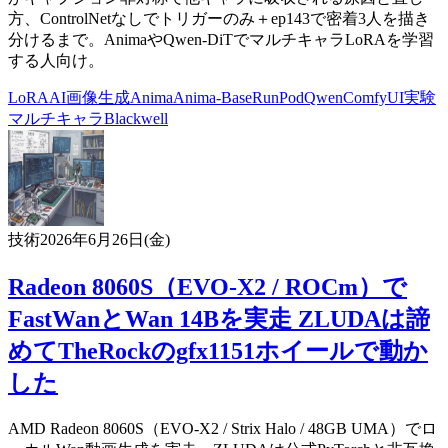
方、ControlNetなしでトリガーのみ＋ep143で密着3人を描き
分けるまで。AnimaやQwen-DiTでマルチキャラLoRAを学習
する人向け。
LoRA
AI
画像生成
Anima
Anima-Base
RunPod
Qwen
ComfyUI
実験
マルチキャラ
Blackwell
技術
2026年6月26日(金)
Radeon 8060S（EVO-X2 / ROCm）で
FastWanとWan 14Bを実走 ZLUDAは諦
めてTheRockのgfx1151ホイールで動か
した
AMD Radeon 8060S（EVO-X2 / Strix Halo / 48GB UMA）でロ