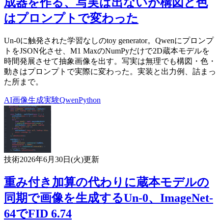
成器を作る、写実は出ないが構図と色
はプロンプトで変わった
Un-0に触発された学習なしのtoy generator。Qwenにプロンプ
トをJSON化させ、M1 MaxのNumPyだけで2D蔵本モデルを
時間発展させて抽象画像を出す。写実は無理でも構図・色・
動きはプロンプトで実際に変わった。実装と出力例、詰まっ
た所まで。
AI
画像生成
実験
Qwen
Python
技術
2026年6月30日(火)
更新
重み付き加算の代わりに蔵本モデルの
同期で画像を生成するUn-0、ImageNet-
64でFID 6.74