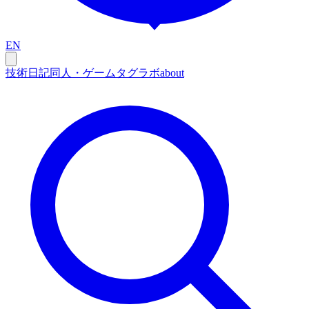
EN
技術
日記
同人・ゲーム
タグ
ラボ
about