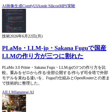
AI
画像生成
ComfyUI
Apple Silicon
MPS
実験
技術
2026年6月22日(月)
PLaMo・LLM-jp・Sakana Fuguで国産
LLMの作り方が三つに割れた
PLaMo 3.0 Prime・Sakana Fugu・LLM-jpの3つの作り方を比
較。重みをゼロから作る/全部公開する/作らず司令塔で外部
モデルを束ねる違いを、Fuguの仕組みとOpenRouterとの差ま
で技術的に整理した。
AI
LLM
Japanese AI