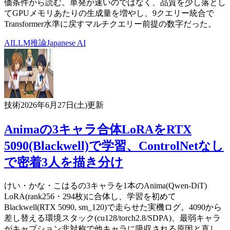
価条件から読む。単発が速いのではなく、品質を少し落とし
てGPUメモリあたりの生成量を増やし、9クエリー統合で
Transformer水準に戻すマルチクエリー前提の数字だった。
AI
LLM
推論
Japanese AI
技術
2026年6月27日(土)
更新
Animaの3キャラ合体LoRAをRTX
5090(Blackwell)で学習、ControlNetなし
で密着3人を描き分け
けい・かな・こはるの3キャラを1本のAnima(Qwen-DiT)
LoRA(rank256・294枚)に合体し、学習を初めて
Blackwell(RTX 5090, sm_120)で走らせた実機ログ。4090から
差し替える環境スタック(cu128/torch2.8/SDPA)、最弱キャラ
がキャプション非対称で他キャラに吸収される原因と直し