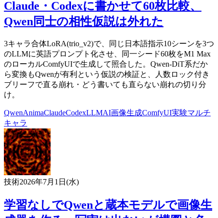
Claude・Codexに書かせて60枚比較、
Qwen同士の相性仮説は外れた
3キャラ合体LoRA(trio_v2)で、同じ日本語指示10シーンを3つ
のLLMに英語プロンプト化させ、同一シード60枚をM1 Max
のローカルComfyUIで生成して照合した。Qwen-DiT系だか
ら変換もQwenが有利という仮説の検証と、人数ロック付き
ブリーフで直る崩れ・どう書いても直らない崩れの切り分
け。
Qwen
Anima
Claude
Codex
LLM
AI
画像生成
ComfyUI
実験
マルチ
キャラ
技術
2026年7月1日(水)
学習なしでQwenと蔵本モデルで画像生