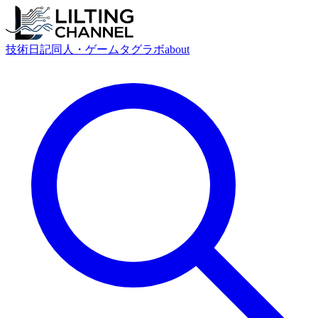
技術
日記
同人・ゲーム
タグ
ラボ
about