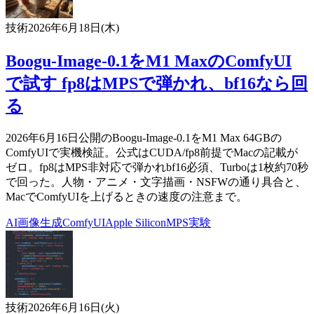
技術
2026年6月18日(木)
Boogu-Image-0.1をM1 MaxのComfyUI
で試す fp8はMPSで弾かれ、bf16なら回
る
2026年6月16日公開のBoogu-Image-0.1をM1 Max 64GBの
ComfyUIで実機検証。公式はCUDA/fp8前提でMacの記載が
ゼロ。fp8はMPS非対応で弾かれbf16必須、Turboは1枚約70秒
で回った。人物・アニメ・文字描画・NSFWの通り具合と、
MacでComfyUIを上げるときの速度の注意まで。
AI
画像生成
ComfyUI
Apple Silicon
MPS
実験
技術
2026年6月16日(火)