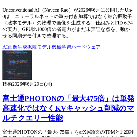
Unconventional AI（Naveen Rao）が2026年6月に公開したUn-
0は、ニューラルネットの重み付き加算ではなく結合振動子
（蔵本モデル）の物理で画像を生成する。仕組みとFID 6.74
の実力、GPU比1000倍の省電力がまだ未実証な点を、動か
せる同期デモ付きで整理する。
AI
画像生成
拡散モデル
機械学習
ハードウェア
技術
2026年6月29日(月)
富士通PHOTONの「最大475倍」は単発
高速化ではなくKVキャッシュ削減のマ
ルチクエリー性能
富士通PHOTONの「最大475倍」をarXiv論文のTPMと1.2B評