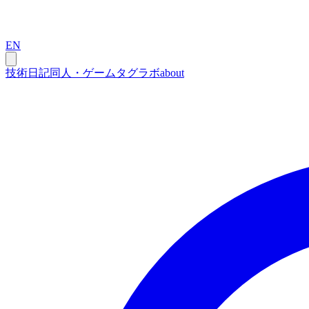
EN
技術
日記
同人・ゲーム
タグ
ラボ
about