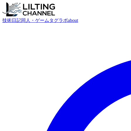
技術
日記
同人・ゲーム
タグ
ラボ
about