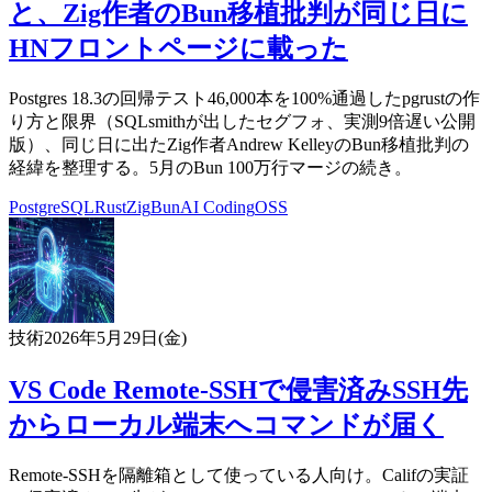
と、Zig作者のBun移植批判が同じ日に
HNフロントページに載った
Postgres 18.3の回帰テスト46,000本を100%通過したpgrustの作
り方と限界（SQLsmithが出したセグフォ、実測9倍遅い公開
版）、同じ日に出たZig作者Andrew KelleyのBun移植批判の
経緯を整理する。5月のBun 100万行マージの続き。
PostgreSQL
Rust
Zig
Bun
AI Coding
OSS
技術
2026年5月29日(金)
VS Code Remote-SSHで侵害済みSSH先
からローカル端末へコマンドが届く
Remote-SSHを隔離箱として使っている人向け。Califの実証