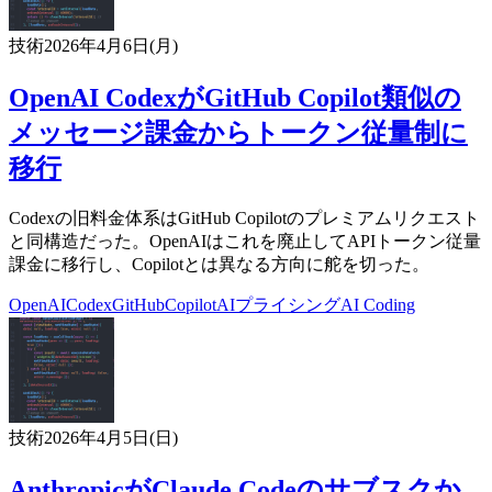
技術
2026年4月6日(月)
OpenAI CodexがGitHub Copilot類似の
メッセージ課金からトークン従量制に
移行
Codexの旧料金体系はGitHub Copilotのプレミアムリクエスト
と同構造だった。OpenAIはこれを廃止してAPIトークン従量
課金に移行し、Copilotとは異なる方向に舵を切った。
OpenAI
Codex
GitHub
Copilot
AIプライシング
AI Coding
技術
2026年4月5日(日)
AnthropicがClaude Codeのサブスクか