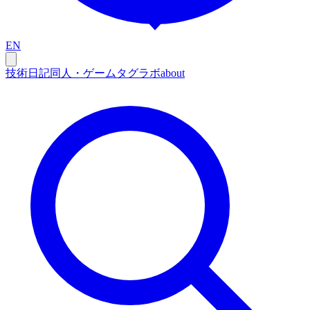
EN
技術
日記
同人・ゲーム
タグ
ラボ
about