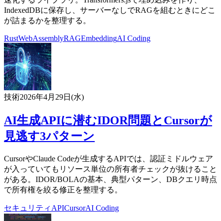
IndexedDBに保存し、サーバーなしでRAGを組むときにどこ
が詰まるかを整理する。
Rust
WebAssembly
RAG
Embedding
AI Coding
技術
2026年4月29日(水)
AI生成APIに潜むIDOR問題とCursorが
見逃す3パターン
CursorやClaude Codeが生成するAPIでは、認証ミドルウェア
が入っていてもリソース単位の所有者チェックが抜けること
がある。IDOR/BOLAの基本、典型パターン、DBクエリ時点
で所有権を絞る修正を整理する。
セキュリティ
API
Cursor
AI Coding