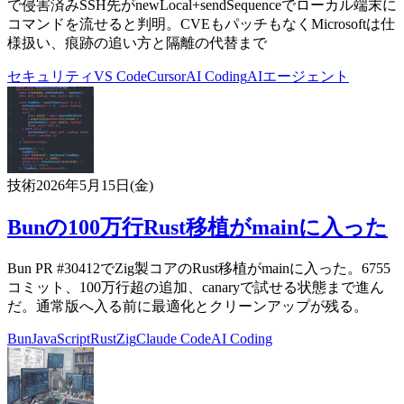
で侵害済みSSH先がnewLocal+sendSequenceでローカル端末に
コマンドを流せると判明。CVEもパッチもなくMicrosoftは仕
様扱い、痕跡の追い方と隔離の代替まで
セキュリティ
VS Code
Cursor
AI Coding
AIエージェント
技術
2026年5月15日(金)
Bunの100万行Rust移植がmainに入った
Bun PR #30412でZig製コアのRust移植がmainに入った。6755
コミット、100万行超の追加、canaryで試せる状態まで進ん
だ。通常版へ入る前に最適化とクリーンアップが残る。
Bun
JavaScript
Rust
Zig
Claude Code
AI Coding