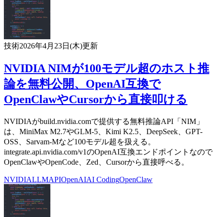
技術
2026年4月23日(木)
更新
NVIDIA NIMが100モデル超のホスト推
論を無料公開、OpenAI互換で
OpenClawやCursorから直接叩ける
NVIDIAがbuild.nvidia.comで提供する無料推論API「NIM」
は、MiniMax M2.7やGLM-5、Kimi K2.5、DeepSeek、GPT-
OSS、Sarvam-Mなど100モデル超を扱える。
integrate.api.nvidia.com/v1のOpenAI互換エンドポイントなので
OpenClawやOpenCode、Zed、Cursorから直接呼べる。
NVIDIA
LLM
API
OpenAI
AI Coding
OpenClaw