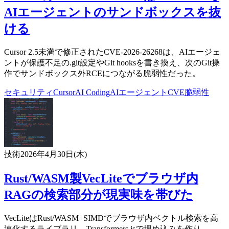
AIエージェントのサンドボックスを抜
ける
Cursor 2.5未満で修正されたCVE-2026-26268は、AIエージェ
ントが保護不足の.git設定やGit hooksを書き換え、次のGit操
作でサンドボックス外RCEにつながる脆弱性だった。
セキュリティ
Cursor
AI Coding
AIエージェント
CVE
脆弱性
技術
2026年4月30日(木)
Rust/WASM製VecLiteでブラウザ内
RAGの検索部分が現実味を帯びた
VecLiteはRust/WASM+SIMDでブラウザ内ベクトル検索を高
速化するライブラリ。Transformers.jsで埋め込みを作り、