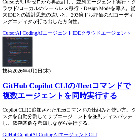
CursorがUIをゼロから再設計し、並列エージェント実行・ク
ラウド/ローカルのシームレス移行・Design Modeを導入。従
来IDEとの設計思想の違いと、293億ドル評価のAIコーディ
ングエディタが打ち出した方向性。
Cursor
AI Coding
AIエージェント
IDE
クラウドエージェント
技術
2026年4月2日(木)
GitHub Copilot CLIの/fleetコマンドで
複数エージェントを同時実行する
Copilot CLIに追加された/fleetコマンドの仕組みと使い方。タ
スクを自動分割してサブエージェントを並列ディスパッチ
し、依存関係を考慮しながら実行する。
GitHub
Copilot
AI Coding
AIエージェント
CLI