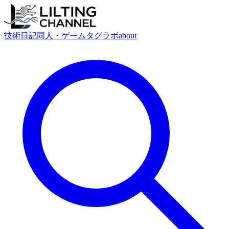
技術
日記
同人・ゲーム
タグ
ラボ
about