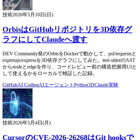
技術
2026年5月10日(日)
OrbisはGitHubリポジトリを3D依存グ
ラフにしてClaudeへ渡す
DEV Community発のOrbisをDockerで動かして、psf/requestsと
expressjs/expressを3D依存グラフにしてみた。tree-sitterのAST
からnodeとedgeを作り、コードレビュー前の構造把握用UIと
して使えるかをローカルで検証した記録。
GitHub
AI Coding
AIエージェント
Python
3D
Claude
実験
技術
2026年5月4日(月)
CursorのCVE-2026-26268はGit hooksで