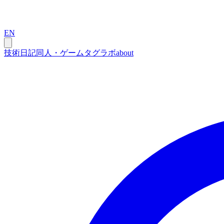
EN
技術
日記
同人・ゲーム
タグ
ラボ
about