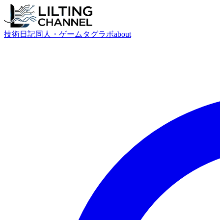
技術
日記
同人・ゲーム
タグ
ラボ
about