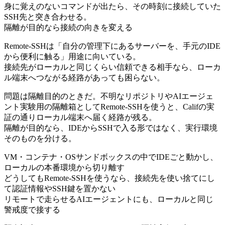
身に覚えのないコマンドが出たら、その時刻に接続していた
SSH先と突き合わせる。
隔離が目的なら接続の向きを変える
Remote-SSHは「自分の管理下にあるサーバーを、手元のIDE
から便利に触る」用途に向いている。
接続先がローカルと同じくらい信頼できる相手なら、ローカ
ル端末へつながる経路があっても困らない。
問題は隔離目的のときだ。不明なリポジトリやAIエージェ
ント実験用の隔離箱としてRemote-SSHを使うと、Califの実
証の通りローカル端末へ届く経路が残る。
隔離が目的なら、IDEからSSHで入る形ではなく、実行環境
そのものを分ける。
VM・コンテナ・OSサンドボックスの中でIDEごと動かし、
ローカルの本番環境から切り離す
どうしてもRemote-SSHを使うなら、接続先を使い捨てにし
て認証情報やSSH鍵を置かない
リモートで走らせるAIエージェントにも、ローカルと同じ
警戒度で接する