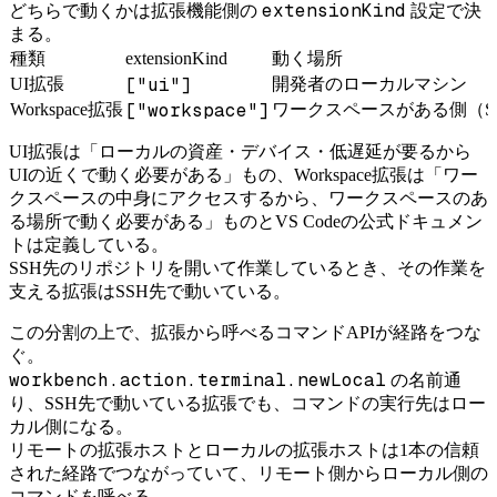
extensionKind
どちらで動くかは拡張機能側の
設定で決
まる。
種類
extensionKind
動く場所
["ui"]
UI拡張
開発者のローカルマシン
["workspace"]
Workspace拡張
ワークスペースがある側（S
UI拡張は「ローカルの資産・デバイス・低遅延が要るから
UIの近くで動く必要がある」もの、Workspace拡張は「ワー
クスペースの中身にアクセスするから、ワークスペースのあ
る場所で動く必要がある」ものとVS Codeの公式ドキュメン
トは定義している。
SSH先のリポジトリを開いて作業しているとき、その作業を
支える拡張はSSH先で動いている。
この分割の上で、拡張から呼べるコマンドAPIが経路をつな
ぐ。
workbench.action.terminal.newLocal
の名前通
り、SSH先で動いている拡張でも、コマンドの実行先はロー
カル側になる。
リモートの拡張ホストとローカルの拡張ホストは1本の信頼
された経路でつながっていて、リモート側からローカル側の
コマンドを呼べる。