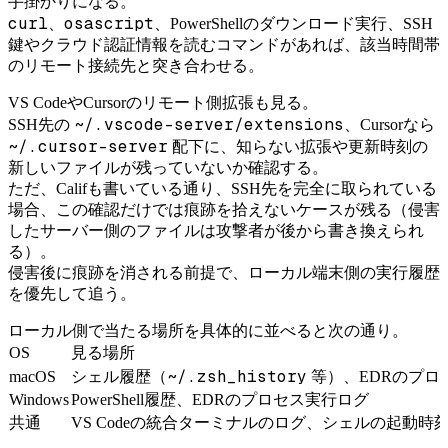
手掛かりになる。
curl
osascript
、
、PowerShellのダウンロード実行、SSH
鍵やクラウド認証情報を読むコマンドがあれば、該当時間帯
のリモート接続先と突き合わせる。
VS CodeやCursorのリモート側拡張も見る。
~/.vscode-server/extensions
SSH先の
、Cursorなら
~/.cursor-server
配下に、知らない拡張や更新時刻の
新しいファイルが残っていないか確認する。
ただ、Califも書いている通り、SSH先を完全に取られている
場合、この確認だけでは痕跡を拾えないケースが残る（侵害
したサーバー側のファイルは攻撃者が後から書き換えられ
る）。
侵害後に痕跡を消される前提で、ローカル端末側の実行履歴
を優先して追う。
ローカル側で当たる場所を具体的に並べると次の通り。
OS
見る場所
~/.zsh_history
macOS
シェル履歴（
等）、EDRのプロ
Windows
PowerShell履歴、EDRのプロセス実行ログ
共通
VS Codeの統合ターミナルのログ、シェルの起動時