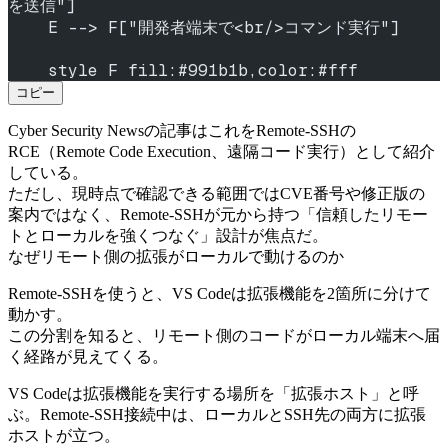
を送信"]
    E --> F["開発者端末で<br/>コマンド実行"]
    style F fill:#991b1b,color:#fff
コピー
Cyber Security Newsの記事はこれをRemote-SSHの
RCE（Remote Code Execution、遠隔コード実行）として紹介
している。
ただし、現時点で確認できる範囲ではCVE番号や修正版の
案内ではなく、Remote-SSHが元から持つ「信頼したリモー
トとローカルを強くつなぐ」設計が焦点だ。
なぜリモート側の拡張がローカルで動けるのか
Remote-SSHを使うと、VS Codeは拡張機能を2箇所に分けて
動かす。
この分割を知ると、リモート側のコードがローカル端末へ届
く経路が見えてくる。
VS Codeは拡張機能を実行する場所を「拡張ホスト」と呼
ぶ。Remote-SSH接続中は、ローカルとSSH先の両方に拡張
ホストが立つ。