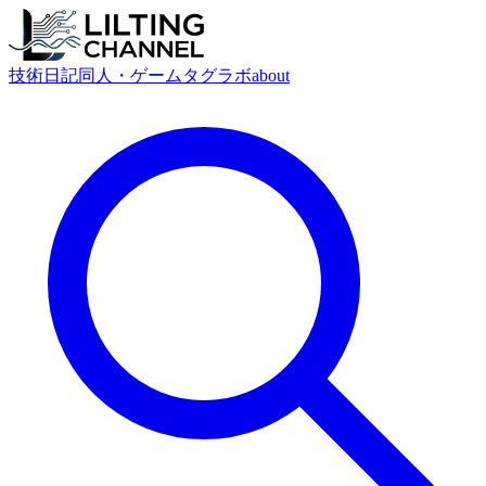
技術
日記
同人・ゲーム
タグ
ラボ
about