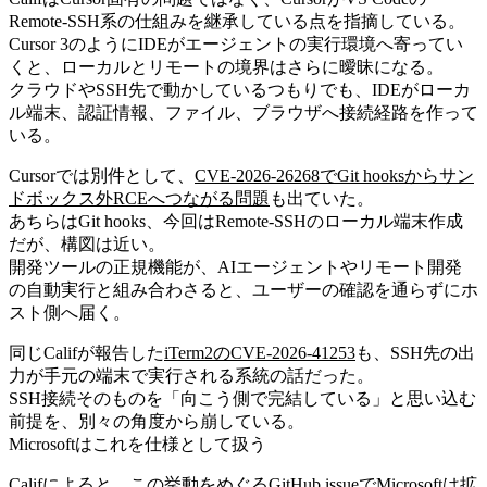
Remote-SSH系の仕組みを継承している点を指摘している。
Cursor 3のようにIDEがエージェントの実行環境へ寄ってい
くと、ローカルとリモートの境界はさらに曖昧になる。
クラウドやSSH先で動かしているつもりでも、IDEがローカ
ル端末、認証情報、ファイル、ブラウザへ接続経路を作って
いる。
Cursorでは別件として、
CVE-2026-26268でGit hooksからサン
ドボックス外RCEへつながる問題
も出ていた。
あちらはGit hooks、今回はRemote-SSHのローカル端末作成
だが、構図は近い。
開発ツールの正規機能が、AIエージェントやリモート開発
の自動実行と組み合わさると、ユーザーの確認を通らずにホ
スト側へ届く。
同じCalifが報告した
iTerm2のCVE-2026-41253
も、SSH先の出
力が手元の端末で実行される系統の話だった。
SSH接続そのものを「向こう側で完結している」と思い込む
前提を、別々の角度から崩している。
Microsoftはこれを仕様として扱う
Califによると、この挙動をめぐるGitHub issueでMicrosoftは拡