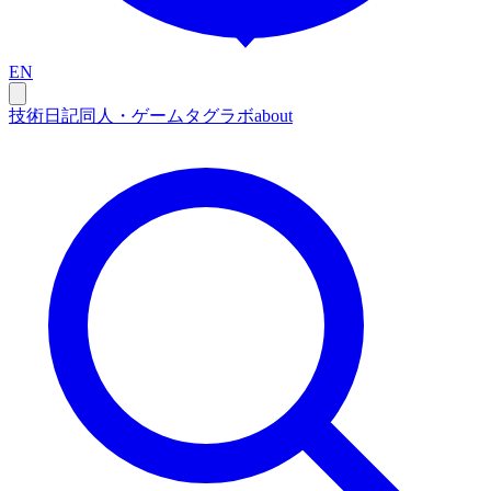
EN
技術
日記
同人・ゲーム
タグ
ラボ
about