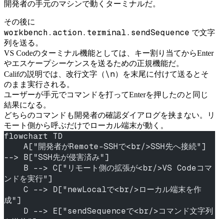
開発者の手元のマシンで動くターミナルだ。
その後に
workbench.action.terminal.sendSequence
で文字
列を送る。
VS Codeのターミナル機能としては、キー割り当てからEnter
やエスケープシーケンスを送るための正規機能だ。
\n
Califの説明では、改行文字（
）を末尾に付けて送るとそ
のまま実行される。
ユーザーが手元でコマンドを打ってEnterを押したのと同じ
結果になる。
どちらのコマンドも開発者の確認ダイアログを挟まない。リ
モート側から呼ぶだけでローカル端末が動く。
flowchart TD
    A["開発者がRemote-SSHで<br/>SSH先へ接続"] 
--> B["SSH先が侵害済み"]
    B --> C["リモート側の拡張が<br/>VS Codeコマ
ンドを実行"]
    C --> D["newLocalで<br/>ローカル端末を作
成"]
    D --> E["sendSequenceで<br/>コマンド文字列