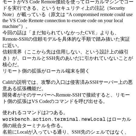
モートがVS Code Remote接続を使ってローカルマシンでコー
ドを実行できる、というセキュリティ上の注記（Security
Note）が載っている（原文は “A compromised remote could use
the VS Code Remote connection to execute code on your local
machine”）。
今回の話は「まだ知られていなかったCVE」よりも、
Remote-SSHの信頼モデルを具体的な手順で踏み抜いた実証
に近い。
信頼境界（ここから先は信用しない、という設計上の線引
き）が、ローカルとSSH先のあいだに引かれていないことが
核心だ。
リモート側の拡張がローカル端末を開く
Califの説明では、攻撃の入口は侵害済みSSHサーバー上の悪
意ある拡張機能だ。
開発者がそのサーバーへRemote-SSHで接続すると、リモー
ト側の拡張はVS Codeのコマンドを呼び出せる。
使われるコマンドは2つある。
workbench.action.terminal.newLocal
はローカル
側の統合ターミナルを作る。
名前にLocalが入っている通り、SSH先のシェルではなく、