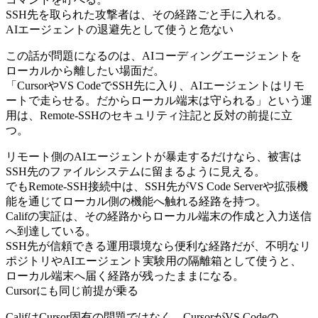
SSH先を取られた攻撃者は、その経路ごと手に入れる。
AIエージェントの退避先として使うと危ない
この話が問題になるのは、AIコーディングエージェントを
ローカルから離したい場面だ。
「CursorやVS CodeでSSH先に入り、AIエージェントはリモ
ートで走らせる。だからローカル端末は守られる」という運
用は、Remote-SSHのセキュリティ注記と反対の前提に立
つ。
リモート側のAIエージェントが暴走するだけなら、被害は
SSH先のファイルシステムに留まるように見える。
でもRemote-SSH接続中は、SSH先がVS Code Serverや拡張機
能を通じてローカル側の機能へ触れる経路を持つ。
Califの実証は、その経路からローカル端末の作成と入力送信
へ到達している。
SSH先が信頼できる運用環境なら便利な経路だが、不明なリ
ポジトリやAIエージェント実験用の隔離箱として使うと、
ローカル端末へ届く経路が残ったままになる。
Cursorにも同じ前提が乗る
CalifはCursor固有の問題ではなく、CursorがVS Codeの