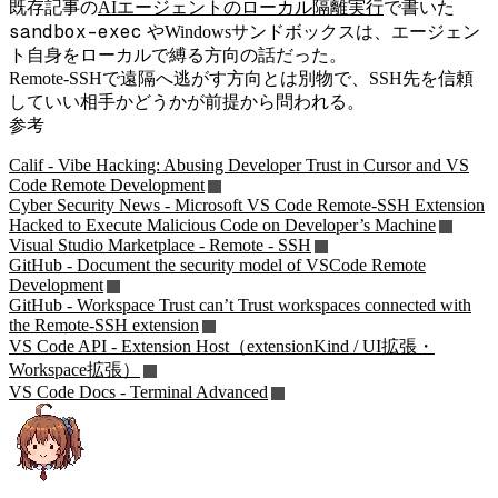
既存記事の
AIエージェントのローカル隔離実行
で書いた
sandbox-exec
やWindowsサンドボックスは、エージェン
ト自身をローカルで縛る方向の話だった。
Remote-SSHで遠隔へ逃がす方向とは別物で、SSH先を信頼
していい相手かどうかが前提から問われる。
参考
Calif - Vibe Hacking: Abusing Developer Trust in Cursor and VS
Code Remote Development
Cyber Security News - Microsoft VS Code Remote-SSH Extension
Hacked to Execute Malicious Code on Developer’s Machine
Visual Studio Marketplace - Remote - SSH
GitHub - Document the security model of VSCode Remote
Development
GitHub - Workspace Trust can’t Trust workspaces connected with
the Remote-SSH extension
VS Code API - Extension Host（extensionKind / UI拡張・
Workspace拡張）
VS Code Docs - Terminal Advanced