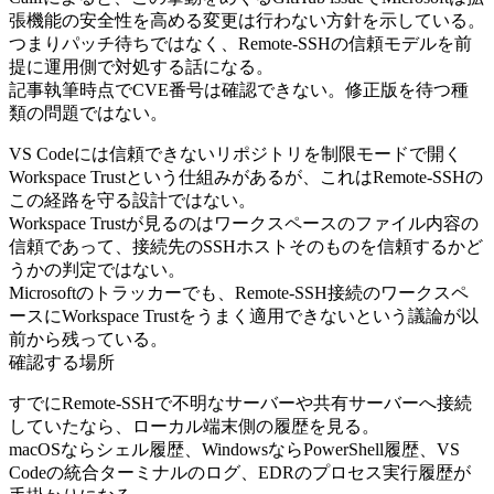
張機能の安全性を高める変更は行わない方針を示している。
つまりパッチ待ちではなく、Remote-SSHの信頼モデルを前
提に運用側で対処する話になる。
記事執筆時点でCVE番号は確認できない。修正版を待つ種
類の問題ではない。
VS Codeには信頼できないリポジトリを制限モードで開く
Workspace Trustという仕組みがあるが、これはRemote-SSHの
この経路を守る設計ではない。
Workspace Trustが見るのはワークスペースのファイル内容の
信頼であって、接続先のSSHホストそのものを信頼するかど
うかの判定ではない。
Microsoftのトラッカーでも、Remote-SSH接続のワークスペ
ースにWorkspace Trustをうまく適用できないという議論が以
前から残っている。
確認する場所
すでにRemote-SSHで不明なサーバーや共有サーバーへ接続
していたなら、ローカル端末側の履歴を見る。
macOSならシェル履歴、WindowsならPowerShell履歴、VS
Codeの統合ターミナルのログ、EDRのプロセス実行履歴が