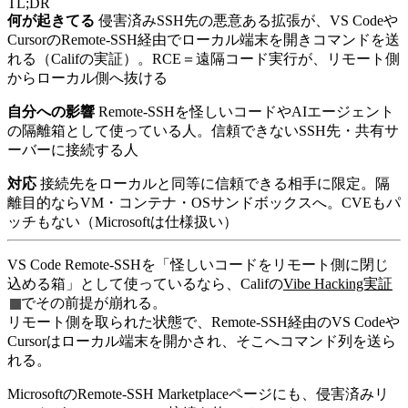
TL;DR
何が起きてる
侵害済みSSH先の悪意ある拡張が、VS Codeや
CursorのRemote-SSH経由でローカル端末を開きコマンドを送
れる（Califの実証）。RCE＝遠隔コード実行が、リモート側
からローカル側へ抜ける
自分への影響
Remote-SSHを怪しいコードやAIエージェント
の隔離箱として使っている人。信頼できないSSH先・共有サ
ーバーに接続する人
対応
接続先をローカルと同等に信頼できる相手に限定。隔
離目的ならVM・コンテナ・OSサンドボックスへ。CVEもパ
ッチもない（Microsoftは仕様扱い）
VS Code Remote-SSHを「怪しいコードをリモート側に閉じ
込める箱」として使っているなら、Califの
Vibe Hacking実証
でその前提が崩れる。
リモート側を取られた状態で、Remote-SSH経由のVS Codeや
Cursorはローカル端末を開かされ、そこへコマンド列を送ら
れる。
MicrosoftのRemote-SSH Marketplaceページにも、侵害済みリ