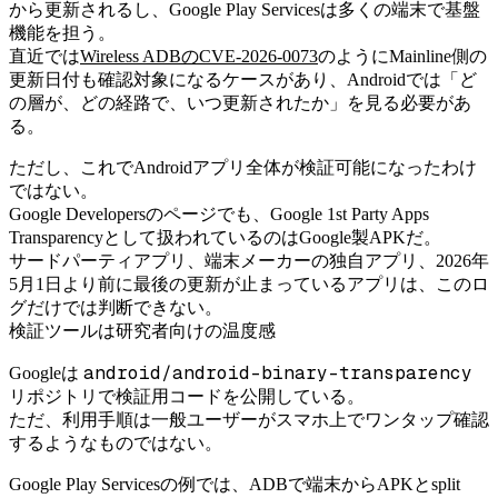
から更新されるし、Google Play Servicesは多くの端末で基盤
機能を担う。
直近では
Wireless ADBのCVE-2026-0073
のようにMainline側の
更新日付も確認対象になるケースがあり、Androidでは「ど
の層が、どの経路で、いつ更新されたか」を見る必要があ
る。
ただし、これでAndroidアプリ全体が検証可能になったわけ
ではない。
Google Developersのページでも、Google 1st Party Apps
Transparencyとして扱われているのはGoogle製APKだ。
サードパーティアプリ、端末メーカーの独自アプリ、2026年
5月1日より前に最後の更新が止まっているアプリは、このロ
グだけでは判断できない。
検証ツールは研究者向けの温度感
android/android-binary-transparency
Googleは
リポジトリで検証用コードを公開している。
ただ、利用手順は一般ユーザーがスマホ上でワンタップ確認
するようなものではない。
Google Play Servicesの例では、ADBで端末からAPKとsplit