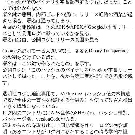
「Googleがそのバイナリを本番配布するつもりだった」こと
までは分からない。
署名鍵の悪用、内部ビルドの流出、リリース経路の汚染が起
きた場合、署名は通ってしまう。
今回の公開検証は、そのAPKやAPEXがGoogleの本番リリー
スとして公開ログに載っているかを見る。
署名は出自、公開ログはリリース意図を見る
Googleの説明で一番大きいのは、署名とBinary Transparency
の役割を分けている点だ。
署名は「この鍵で作られたもの」を示す。
公開ログは「このハッシュのバイナリをGoogleが本番リリー
スとして扱った」ことを、後から第三者が検証できる形で残
す。
透明性ログは追記専用で、Merkle tree（ハッシュ値の木構造
で履歴全体の一貫性を検証する仕組み）を使って改ざん検出
できる構造になっている。
ログ内のエントリにはAPK全体のSHA-256、ハッシュ種別、
パッケージ名、versionCodeが入る。
端末からAPKを取り出して同じ情報を作り、ログの包含証
明（あるエントリがログ内に存在することの暗号学的な証