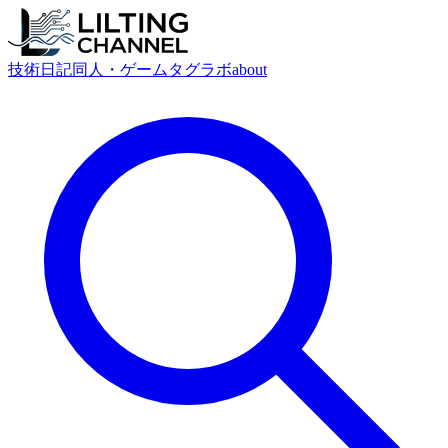
技術
日記
同人・ゲーム
タグ
ラボ
about