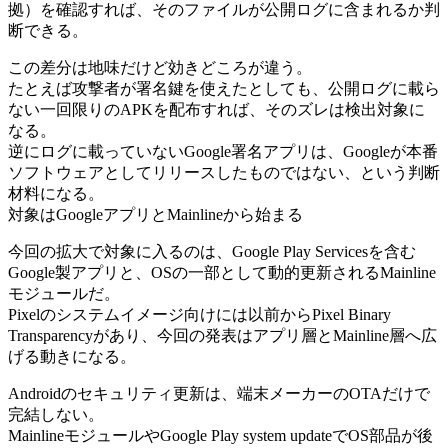
拠）を確認すれば、そのファイルが公開ログに含まれるか判
断できる。
この差分は地味だけど効きどころが違う。
たとえば攻撃者が署名鍵を使えたとしても、公開ログに載ら
ない一回限りのAPKを配布すれば、そのズレは検出対象に
なる。
逆にログに載っていないGoogle署名アプリは、Googleが本番
ソフトウェアとしてリリースしたものではない、という判断
材料になる。
対象はGoogleアプリとMainlineから始まる
今回の拡大で対象に入るのは、Google Play Servicesを含む
Google製アプリと、OSの一部として動的更新されるMainline
モジュールだ。
Pixelのシステムイメージ向けには以前からPixel Binary
Transparencyがあり、今回の発表はアプリ層とMainline層へ広
げる動きになる。
Androidのセキュリティ更新は、端末メーカーのOTAだけで
完結しない。
MainlineモジュールやGoogle Play system updateでOS部品が後