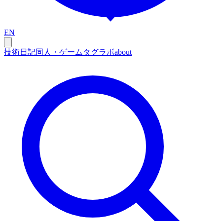
EN
技術
日記
同人・ゲーム
タグ
ラボ
about