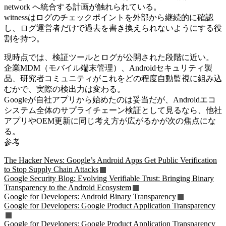
network へ統合する計画が触れられている。
witnessはログのチェックポイントを外部から継続的に確認
し、ログ運営者だけで過去を書き換えられないようにする役
割を持つ。
現時点では、検証ツールとログが公開された段階に近い。
企業MDM（モバイル端末管理）、Androidセキュリティ製
品、研究者コミュニティがこれをどの程度自動監視に組み込
むかで、実際の検出力は変わる。
Googleが自社アプリから始めたのは妥当だが、Androidエコ
システム全体のサプライチェーン検証として見るなら、他社
アプリやOEM更新に同じ考え方が広がるかが次の焦点にな
る。
参考
The Hacker News: Google’s Android Apps Get Public Verification
to Stop Supply Chain Attacks
Google Security Blog: Evolving Verifiable Trust: Bringing Binary
Transparency to the Android Ecosystem
Google for Developers: Android Binary Transparency
Google for Developers: Google Product Application Transparency
Google for Developers: Google Product Application Transparency