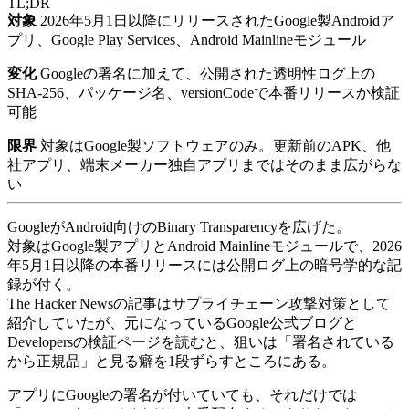
TL;DR
対象
2026年5月1日以降にリリースされたGoogle製Androidア
プリ、Google Play Services、Android Mainlineモジュール
変化
Googleの署名に加えて、公開された透明性ログ上の
SHA-256、パッケージ名、versionCodeで本番リリースか検証
可能
限界
対象はGoogle製ソフトウェアのみ。更新前のAPK、他
社アプリ、端末メーカー独自アプリまではそのまま広がらな
い
GoogleがAndroid向けのBinary Transparencyを広げた。
対象はGoogle製アプリとAndroid Mainlineモジュールで、2026
年5月1日以降の本番リリースには公開ログ上の暗号学的な記
録が付く。
The Hacker Newsの記事はサプライチェーン攻撃対策として
紹介していたが、元になっているGoogle公式ブログと
Developersの検証ページを読むと、狙いは「署名されている
から正規品」と見る癖を1段ずらすところにある。
アプリにGoogleの署名が付いていても、それだけでは