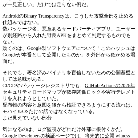
が一見正しい」だけでは足りない例だ。
AndroidのBinary Transparencyは、こうした攻撃全部を止める
仕組みではない。
偽パッケージ名、悪意あるサードパーティアプリ、ユーザー
が別経路から入れた野良APKをまとめて判定するものでも
ない。
効くのは、Google製ソフトウェアについて「このハッシュは
Googleが本番として公開したものか」を外部から確かめる場
面だ。
それでも、署名済みバイナリを盲信しないための公開基盤と
しては意味がある。
CI/CDやパッケージレジストリでも、
GitHub Actionsの2026年
セキュリティロードマップ
が依存関係ロックや実行テレメト
リを入れようとしていた。
配布物の内容と意図を後から検証できるようにする流れは、
モバイルOSだけの話ではなくなっている。
まだ見えていない部分
気になるのは、ログ監視がどれだけ外部に根付くかだ。
Google Developersの検証ページでは、将来的に公開 witness