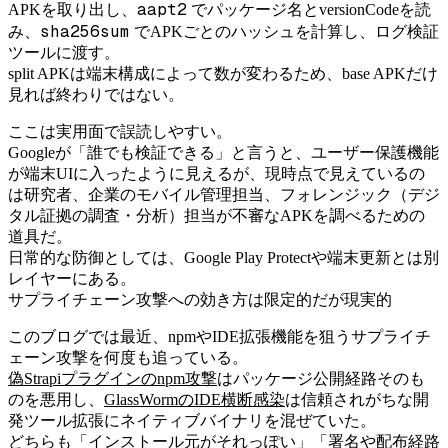
aapt2
APKを取り出し、
でパッケージ名とversionCodeを読
sha256sum
み、
でAPKごとのハッシュを計算し、ログ検証
ツールに渡す。
split APKは端末構成によって数が変わるため、base APKだけ
見れば終わりではない。
ここは実用面で誤読しやすい。
Googleが「誰でも検証できる」と言うと、ユーザー保護機能
が端末UIに入ったように見えるが、現時点で見えているの
は研究者、企業のモバイル管理担当、フォレンジック（デジ
タル証拠の調査・分析）担当が不審なAPKを調べるための
道具だ。
日常的な防御としては、Google Play Protectや端末更新とは別
レイヤーにある。
サプライチェーン攻撃への効き方は限定的だが現実的
このブログでは最近、npmやIDE拡張機能を狙うサプライチ
ェーン攻撃を何度も追っている。
偽Strapiプラグインのnpm攻撃
はパッケージ公開経路そのも
のを悪用し、
GlassWormのIDE横断感染
は信頼されがちな開
発ツール拡張にネイティブバイナリを混ぜていた。
どちらも「インストール元がそれっぽい」「署名や配布経路