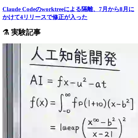
Claude Codeのworktreeによる隔離、7月から8月に
かけて4リリースで修正が入った
⚗️ 実験記事