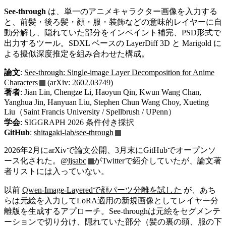
See-through
は、単一のアニメキャラクター画像を入力する
と、前髪・後ろ髪・顔・服・装飾などの意味的レイヤーに自
動分解し、隠れていた部分をインペイント補完、PSD形式で
出力するツール。SDXL ベースの LayerDiff 3D と Marigold に
よる擬似深度推定を組み合わせた構成。
論文
:
See-through: Single-image Layer Decomposition for Anime
Characters
(arXiv: 2602.03749)
著者
: Jian Lin, Chengze Li, Haoyun Qin, Kwun Wang Chan,
Yanghua Jin, Hanyuan Liu, Stephen Chun Wang Choy, Xueting
Liu（Saint Francis University / Spellbrush / UPenn）
学会
: SIGGRAPH 2026 条件付き採択
GitHub
:
shitagaki-lab/see-through
2026年2月にarXivで論文公開、3月末にGitHubでオープンソ
ース化された。
@ljsabc
がTwitterで紹介していたが、論文著
者リストには入っていない。
以前
Qwen-Image-Layeredで顔パーツ分離を試した
が、あち
らは元絵を入力してLoRA適用の新規画像としてレイヤー分
離版を生成するアプローチ。See-throughは元絵をセグメンテ
ーションで切り分け、隠れていた部分（髪の裏の頭、服の下