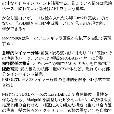
の体など）をインペイント補完する。見えている部分は元絵
ベース、隠れていた部分はAI生成という構成。
かなり面白いが、「1枚絵を入れたら即 Live2D 完成」では
ない。「PSD叩き台自動生成機」として見るのが現実的。
何ができるか
see-through は単一のアニメキャラ画像から以下を自動で実現
する：
意味的レイヤー分解
: 前髪 / 後ろ髪 / 顔 / 目周り / 服 / 装飾 / そ
の他身体パーツ、といった領域をRGBAレイヤーに分割
前後関係の推定
: どのパーツが前でどれが後ろかを自動判定
隠蔽補完
: 髪の後ろの頭部、服の下の体など、隠れていた部
分をインペイント補完
PSD 出力
: 最大23レイヤー程度の意味的分解をPSD形式で書
き出し
内部では SDXL ベースの LayerDiff 3D で身体部位一貫性を
保ちながら、Marigold を調整したピクセルレベルの擬似深度
推定と組み合わせる。相互に入り組んだ構造（重なり合う髪
の毛束、髪の後ろのアクセサリー、衣類の層など）を自動で