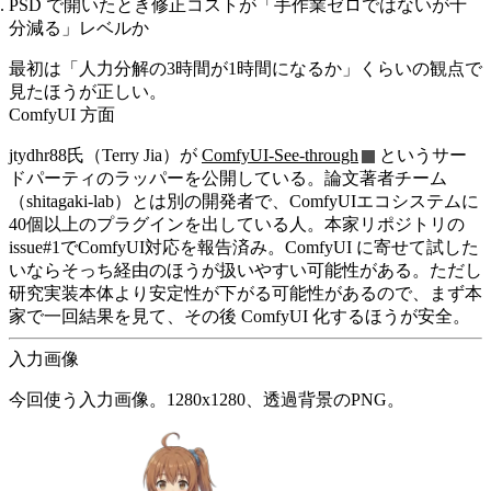
PSD で開いたとき修正コストが「手作業ゼロではないが十
分減る」レベルか
最初は「人力分解の3時間が1時間になるか」くらいの観点で
見たほうが正しい。
ComfyUI 方面
jtydhr88氏（Terry Jia）が
ComfyUI-See-through
というサー
ドパーティのラッパーを公開している。論文著者チーム
（shitagaki-lab）とは別の開発者で、ComfyUIエコシステムに
40個以上のプラグインを出している人。本家リポジトリの
issue#1でComfyUI対応を報告済み。ComfyUI に寄せて試した
いならそっち経由のほうが扱いやすい可能性がある。ただし
研究実装本体より安定性が下がる可能性があるので、まず本
家で一回結果を見て、その後 ComfyUI 化するほうが安全。
入力画像
今回使う入力画像。1280x1280、透過背景のPNG。