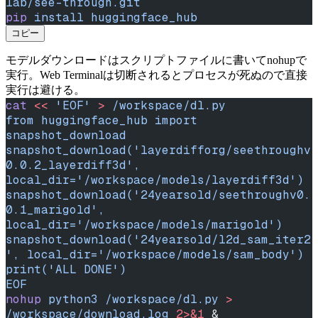
lab/see-through.git
pip
 install
 huggingface_hub
コピー
モデルダウンロードはスクリプトファイルに書いてnohupで
実行。Web Terminalは切断されるとプロセスが死ぬので直接
実行は避ける。
cat
 <<
 'EOF'
 >
 /workspace/dl.py
from huggingface_hub import 
snapshot_download
snapshot_download('layerdifforg/seethroughv
0.0.2_layerdiff3d', 
local_dir='/workspace/models/layerdiff3d')
snapshot_download('24yearsold/seethroughv0.
0.1_marigold', 
local_dir='/workspace/models/marigold')
snapshot_download('24yearsold/l2d_sam_iter2
', local_dir='/workspace/models/sam_body')
print('ALL DONE')
EOF
nohup
 python3
 /workspace/dl.py
 >
/workspace/download.log
 2>&1
 &