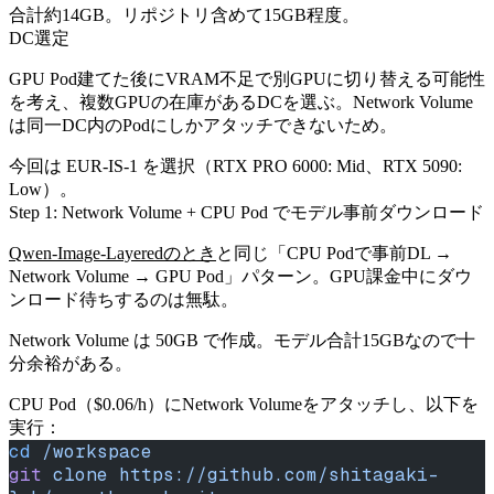
合計約14GB。リポジトリ含めて15GB程度。
DC選定
GPU Pod建てた後にVRAM不足で別GPUに切り替える可能性
を考え、複数GPUの在庫があるDCを選ぶ。Network Volume
は同一DC内のPodにしかアタッチできないため。
今回は EUR-IS-1 を選択（RTX PRO 6000: Mid、RTX 5090:
Low）。
Step 1: Network Volume + CPU Pod でモデル事前ダウンロード
Qwen-Image-Layeredのとき
と同じ「CPU Podで事前DL →
Network Volume → GPU Pod」パターン。GPU課金中にダウ
ンロード待ちするのは無駄。
Network Volume は 50GB で作成。モデル合計15GBなので十
分余裕がある。
CPU Pod（$0.06/h）にNetwork Volumeをアタッチし、以下を
実行：
cd
 /workspace
git
 clone
 https://github.com/shitagaki-