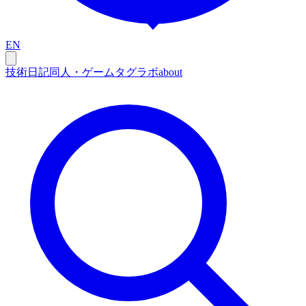
EN
技術
日記
同人・ゲーム
タグ
ラボ
about