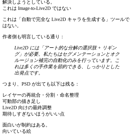
解決しようとしている。
これは Image-to-Live2D ではない
これは「自動で完全な Live2D キャラを生成する」ツールで
はない。
作者側も明言している通り：
Live2D には「アート的な分解の選択肢 + リギン
グ」が必要。私たちはセグメンテーションとオク
ルージョン補完の自動化のみを行っています。こ
れは多くの手作業を節約できる、しっかりとした
出発点です。
つまり、PSD が出ても以下は残る：
レイヤーの再統合・分割・命名整理
可動部の描き足し
Live2D 向けの最終調整
期待しすぎないほうがいい点
面白いが制約はある。
向いている絵