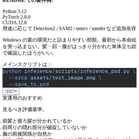
README での要件例:
Python 3.12
PyTorch 2.8.0
CUDA 12.8
用途に応じて Detectron2 / SAM2 / mmcv / mmdet など追加依存
Windows の素の環境だと詰まりやすい部類。最初から本命絵
を突っ込まない。髪・顔・服がはっきり分かれた単体立ち絵
で確認したほうがいい。
メインスクリプトは：
python
 inference/scripts/inference_psd.py
 \
  --srcp
 assets/test_image.png
 \
  --save_to_psd
コピー
実運用のおすすめ
見るべき評価基準。
前髪と後ろ髪が分かれているか
顔周りの隠れ部分が破綻していないか
服の前後関係が自然か