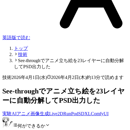
英語版で読む
トップ
技術
See-throughでアニメ立ち絵を23レイヤーに自動分解
してPSD出力した
技術
2026年4月1日(水)
2026年4月2日(木)
約13分で読めます
See-throughでアニメ立ち絵を23レイヤ
ーに自動分解してPSD出力した
実験
AI
アニメ
画像生成
Live2D
RunPod
SDXL
ComfyUI
何ができるか