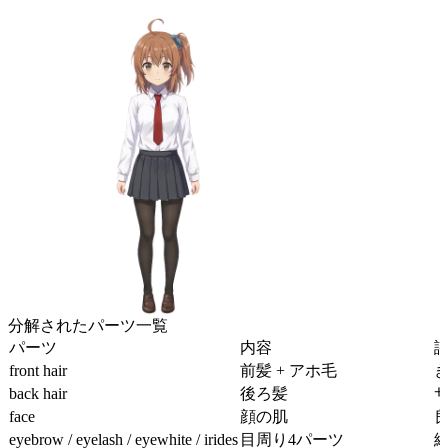
分解されたパーツ一覧
パーツ
内容
front hair
前髪 + アホ毛
back hair
後ろ髪
サ
face
顔の肌
eyebrow / eyelash / eyewhite / irides
目周り4パーツ