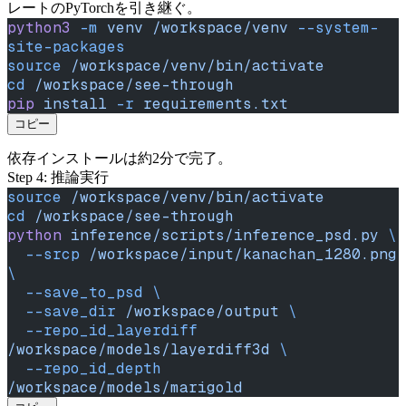
レートのPyTorchを引き継ぐ。
python3
 -m
 venv
 /workspace/venv
 --system-
site-packages
source
 /workspace/venv/bin/activate
cd
 /workspace/see-through
pip
 install
 -r
 requirements.txt
コピー
依存インストールは約2分で完了。
Step 4: 推論実行
source
 /workspace/venv/bin/activate
cd
 /workspace/see-through
python
 inference/scripts/inference_psd.py
 \
  --srcp
 /workspace/input/kanachan_1280.png
\
  --save_to_psd
 \
  --save_dir
 /workspace/output
 \
  --repo_id_layerdiff
/workspace/models/layerdiff3d
 \
  --repo_id_depth
/workspace/models/marigold