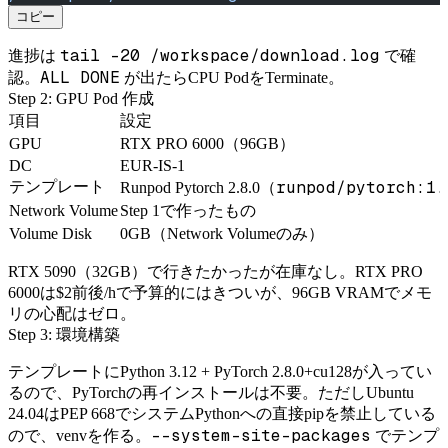
コピー
tail -20 /workspace/download.log
進捗は
で確
ALL DONE
認。
が出たらCPU PodをTerminate。
Step 2: GPU Pod 作成
項目
設定
GPU
RTX PRO 6000（96GB）
DC
EUR-IS-1
runpod/pytorch:1.
テンプレート
Runpod Pytorch 2.8.0（
Network Volume
Step 1で作ったもの
Volume Disk
0GB（Network Volumeのみ）
RTX 5090（32GB）で行きたかったが在庫なし。RTX PRO
6000は$2前後/hで予算的にはきついが、96GB VRAMでメモ
リの心配はゼロ。
Step 3: 環境構築
テンプレートにPython 3.12 + PyTorch 2.8.0+cu128が入ってい
るので、PyTorchの再インストールは不要。ただしUbuntu
24.04はPEP 668でシステムPythonへの直接pipを禁止している
--system-site-packages
ので、venvを作る。
でテンプ