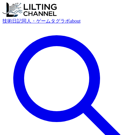
技術
日記
同人・ゲーム
タグ
ラボ
about