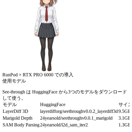
RunPod × RTX PRO 6000 での導入
使用モデル
See-through は HuggingFace から3つのモデルをダウンロード
して使う。
モデル
HuggingFace
サイ
LayerDiff 3D
layerdifforg/seethroughv0.0.2_layerdiff3d
9.5GB
Marigold Depth
24yearsold/seethroughv0.0.1_marigold
3.1GB
SAM Body Parsing
24yearsold/l2d_sam_iter2
1.3GB