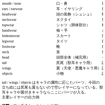
mouth / nose
口・鼻
ears / earwear
耳・イヤリング
headwear
頭の装飾（シュシュ）
neckwear
ネクタイ
topwear
シャツ（胴体部分）
袖
handwear
袖 + 手
bottomwear
スカート
legwear
タイツ
footwear
靴
neck
首
head
頭部全体（補完用）
tail
尻尾（獣耳キャラ用）
wings
翼（天使・悪魔キャラ用）
objects
小物
tail / wings / objects はキャラの属性に応じたパーツ。今回の
立ち絵には尻尾も翼もないので空レイヤーになっている。獣
耳キャラや翼付きキャラならここにパーツが入る。
主要レイヤーの出力例