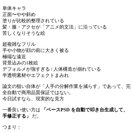
単体キャラ
正面〜やや斜め
塗りが比較的整理されている
髪・服・アクセが「アニメ的文法」に沿っている
苦しくなりそうな絵
超複雑なフリル
手や小物が顔の前に大きく被る
極端な遠近
背景込みの1枚絵
デフォルメが強すぎる / 人体構造が崩れている
半透明素材やエフェクトまみれ
論文の狙い自体が「人手の分解作業を減らす」であって、完
全自動で商用品質保証ではない。
今日試すなら、現実的な見方
一番良い使い方は
「ベースPSD を自動で叩き台生成して、
手修正する」
だ。
つまり：