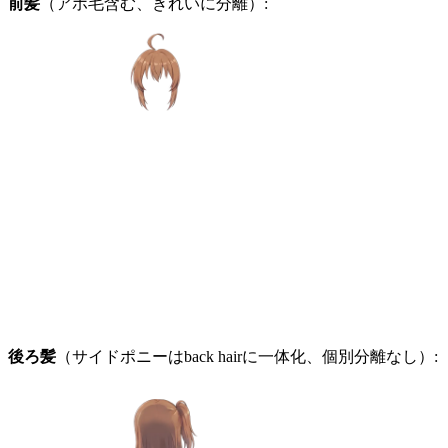
前髪
（アホ毛含む、きれいに分離）:
後ろ髪
（サイドポニーはback hairに一体化、個別分離なし）: