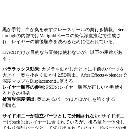
黒が手前、白が奥を表すグレースケールの奥行き情報。See-
throughの内部ではMarigoldベースの擬似深度推定で生成さ
れ、レイヤーの前後順序を決めるために使われている。
Live2Dだけが目的なら直接は使わないが、以下の用途があ
る：
パララックス効果
: カメラを動かしたときに手前のパーツを
大きく、奥を小さく動かす2.5D演出。After Effectsやblenderで
深度マップをDisplacementに使える
レイヤー順序の参照
: PSDのレイヤー順序が正しいか判断す
るときの根拠
被写界深度演出
: 奥にあるパーツほどぼかしを強くする
問題点
サイドポニーが独立パーツとして分離されない
: サイドポニ
ーはback hairレイヤーに含まれているが、後ろ髪と一体化し
ており個別パーツとして切り出されていない。19パーツのボ