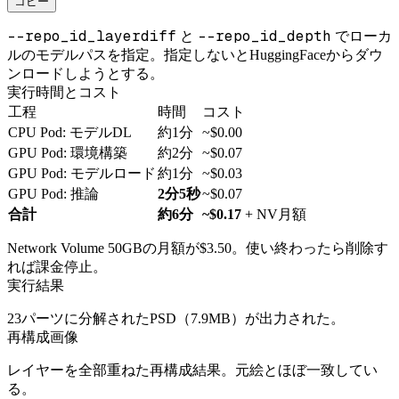
コピー
--repo_id_layerdiff
--repo_id_depth
と
でローカ
ルのモデルパスを指定。指定しないとHuggingFaceからダウ
ンロードしようとする。
実行時間とコスト
工程
時間
コスト
CPU Pod: モデルDL
約1分
~$0.00
GPU Pod: 環境構築
約2分
~$0.07
GPU Pod: モデルロード
約1分
~$0.03
GPU Pod: 推論
2分5秒
~$0.07
合計
約6分
~$0.17
+ NV月額
Network Volume 50GBの月額が$3.50。使い終わったら削除す
れば課金停止。
実行結果
23パーツに分解されたPSD（7.9MB）が出力された。
再構成画像
レイヤーを全部重ねた再構成結果。元絵とほぼ一致してい
る。