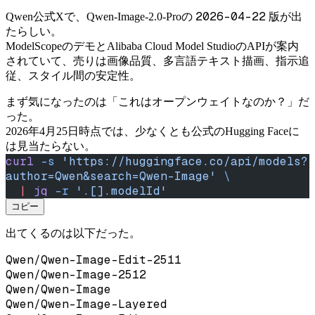
2026-04-22
Qwen公式Xで、Qwen-Image-2.0-Proの
版が出
たらしい。
ModelScopeのデモとAlibaba Cloud Model StudioのAPIが案内
されていて、売りは画像品質、多言語テキスト描画、指示追
従、スタイル間の安定性。
まず気になったのは「これはオープンウェイトなのか？」だ
った。
2026年4月25日時点では、少なくとも公式のHugging Faceに
は見当たらない。
curl
 -s
 'https://huggingface.co/api/models?
author=Qwen&search=Qwen-Image'
 \
  |
 jq
 -r
 '.[].modelId'
コピー
出てくるのは以下だった。
Qwen/Qwen-Image-Edit-2511
Qwen/Qwen-Image-2512
Qwen/Qwen-Image
Qwen/Qwen-Image-Layered