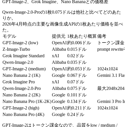
GPT-Image-2、Grok Imagine、Nano Bananaとの価格差
Qwen-Image-2.0-Proの1枚0.075ドルは他社と比べてどのあた
りか。
2026年4月時点の主要な画像生成APIの1枚あたり価格を並べ
た。
モデル
提供元
1枚あたり概算
備考
GPT-Image-2 (low)
OpenAI
約0.006ドル
トークン課金、10
Z-Image-Turbo
Alibaba
0.015ドル
prompt rewri
Grok Imagine Standard
xAI
0.02ドル
Qwen-Image-2.0
Alibaba
0.035ドル
GPT-Image-2 (medium)
OpenAI
約0.053ドル
1024x1024
Nano Banana 2 (1K)
Google
0.067ドル
Gemini 3.1 Flas
Grok Imagine Pro
xAI
0.07ドル
Qwen-Image-2.0-Pro
Alibaba
0.075ドル
最大2048x2048
Nano Banana 2 (2K)
Google
0.101ドル
Nano Banana Pro (1K-2K)
Google
0.134ドル
Gemini 3 Pro I
GPT-Image-2 (high)
OpenAI
約0.211ドル
1024x1024
Nano Banana Pro (4K)
Google
0.24ドル
GPT-Image-2はトークン課金なので、品質をlow / medium /