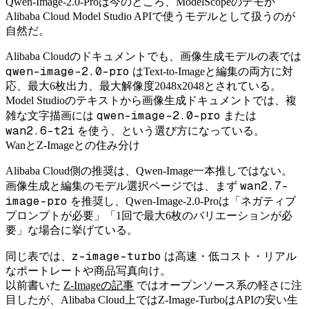
Qwen-Image-2.0-Proは今のところ、ModelScopeのデモか
Alibaba Cloud Model Studio APIで使うモデルとして扱うのが
自然だ。
Alibaba Cloudのドキュメントでも、画像生成モデルの表では
qwen-image-2.0-pro
はText-to-Imageと編集の両方に対
応、最大6枚出力、最大解像度2048x2048とされている。
Model Studioのテキストから画像生成ドキュメントでは、複
qwen-image-2.0-pro
雑な文字描画には
または
wan2.6-t2i
を使う、という選び方になっている。
WanとZ-Imageとの住み分け
Alibaba Cloud側の推奨は、Qwen-Image一本推しではない。
wan2.7-
画像生成と編集のモデル選択ページでは、まず
image-pro
を推奨し、Qwen-Image-2.0-Proは「ネガティブ
プロンプトが必要」「1回で最大6枚のバリエーションが必
要」な場合に挙げている。
z-image-turbo
同じ表では、
は高速・低コスト・リアル
なポートレートや商品写真向け。
以前書いた
Z-Imageの記事
ではオープンソース系の軽さに注
目したが、Alibaba Cloud上ではZ-Image-TurboはAPIの安い生