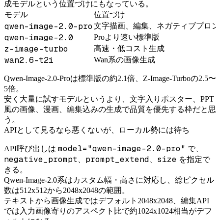
成モデルという位置づけにもなっている。
モデル
位置づけ
qwen-image-2.0-pro
文字描画、編集、ネガティブプロン
qwen-image-2.0
Proより速い標準版
z-image-turbo
高速・低コスト生成
wan2.6-t2i
Wan系の画像生成
Qwen-Image-2.0-Proは標準版の約2.1倍、Z-Image-Turboの2.5〜
5倍。
安く大量に試すモデルというより、文字入りポスター、PPT
風の画像、漫画、編集込みの生成で品質を優先する枠だと思
う。
APIとして見るなら悪くないが、ローカル勢には待ち
model="qwen-image-2.0-pro"
API呼び出しは
で、
negative_prompt
prompt_extend
size
、
、
を指定で
きる。
Qwen-Image-2.0系はカスタム幅・高さに対応し、総ピクセル
数は512x512から2048x2048の範囲。
テキストから画像生成ではデフォルト2048x2048、編集API
では入力画像寄りのアスペクト比で約1024x1024相当がデフ