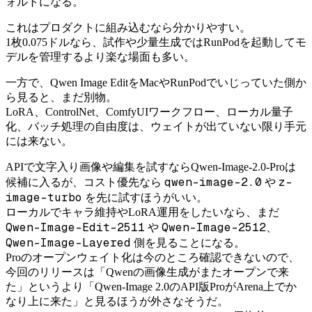
ォルトになる。
これはプロダクトに組み込むなら分かりやすい。
1枚0.075ドルなら、試作や少量生成ではRunPodを起動してモ
デルを管理するより楽な場面も多い。
一方で、Qwen Image EditをMacやRunPodでいじっていた側か
ら見ると、まだ別物。
LoRA、ControlNet、ComfyUIワークフロー、ローカル量子
化、バッチ処理の自由度は、ウェイトが出ていない限り手元
には来ない。
APIで文字入り画像や編集を試すならQwen-Image-2.0-Proは
qwen-image-2.0
z-
候補に入るが、コスト優先なら
や
image-turbo
を先に試すほうがいい。
ローカルでキャラ維持やLoRA運用をしたいなら、まだ
Qwen-Image-Edit-2511
Qwen-Image-2512
や
、
Qwen-Image-Layered
側を見ることになる。
Proのオープンウェイト化は今のところ確認できないので、
今回のリリースは「Qwenの画像生成がまたオープンで来
た」というより「Qwen-Image 2.0のAPI版ProがArena上でか
なり上に来た」と見るほうが外さなそうだ。