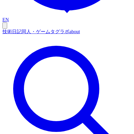
EN
技術
日記
同人・ゲーム
タグ
ラボ
about