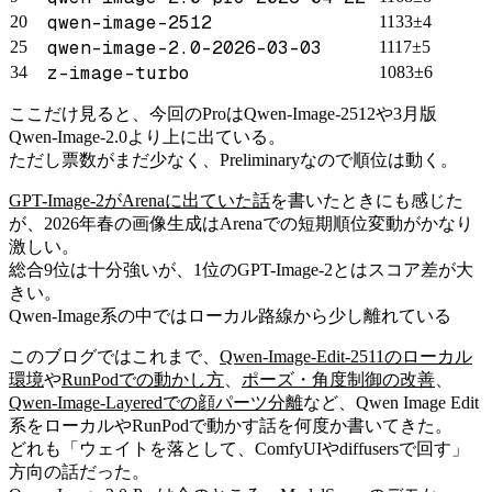
qwen-image-2512
20
1133±4
qwen-image-2.0-2026-03-03
25
1117±5
z-image-turbo
34
1083±6
ここだけ見ると、今回のProはQwen-Image-2512や3月版
Qwen-Image-2.0より上に出ている。
ただし票数がまだ少なく、Preliminaryなので順位は動く。
GPT-Image-2がArenaに出ていた話
を書いたときにも感じた
が、2026年春の画像生成はArenaでの短期順位変動がかなり
激しい。
総合9位は十分強いが、1位のGPT-Image-2とはスコア差が大
きい。
Qwen-Image系の中ではローカル路線から少し離れている
このブログではこれまで、
Qwen-Image-Edit-2511のローカル
環境
や
RunPodでの動かし方
、
ポーズ・角度制御の改善
、
Qwen-Image-Layeredでの顔パーツ分離
など、Qwen Image Edit
系をローカルやRunPodで動かす話を何度か書いてきた。
どれも「ウェイトを落として、ComfyUIやdiffusersで回す」
方向の話だった。