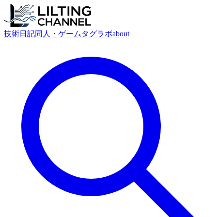
技術
日記
同人・ゲーム
タグ
ラボ
about