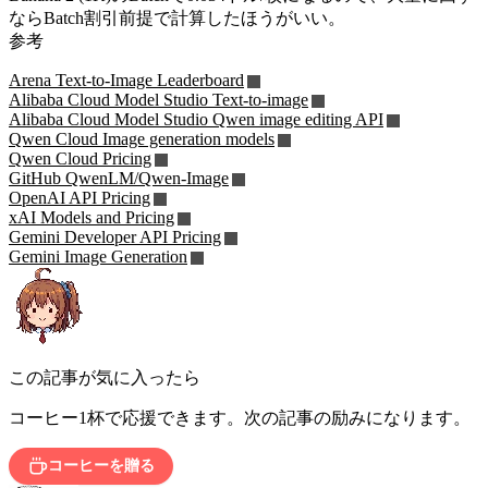
ならBatch割引前提で計算したほうがいい。
参考
Arena Text-to-Image Leaderboard
Alibaba Cloud Model Studio Text-to-image
Alibaba Cloud Model Studio Qwen image editing API
Qwen Cloud Image generation models
Qwen Cloud Pricing
GitHub QwenLM/Qwen-Image
OpenAI API Pricing
xAI Models and Pricing
Gemini Developer API Pricing
Gemini Image Generation
この記事が気に入ったら
コーヒー1杯で応援できます。次の記事の励みになります。
コーヒーを贈る