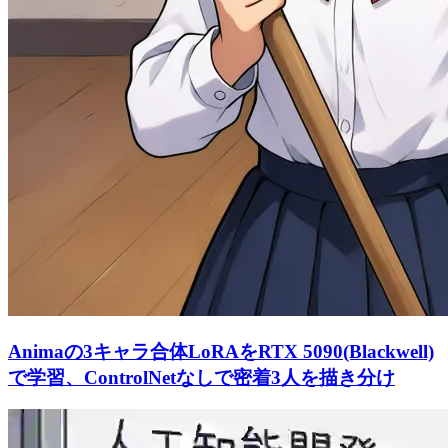
Animaの3キャラ合体LoRAをRTX 5090(Blackwell)
で学習、ControlNetなしで密着3人を描き分け