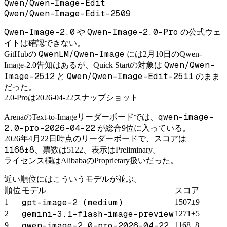
Qwen/Qwen-Image-Edit
Qwen/Qwen-Image-Edit-2509
Qwen-Image-2.0
Qwen-Image-2.0-Pro
や
の公式ウェ
イトは確認できない。
QwenLM/Qwen-Image
GitHubの
には2月10日のQwen-
Qwen/Qwen-
Image-2.0告知はあるが、Quick Startの対象は
Image-2512
Qwen/Qwen-Image-Edit-2511
と
のまま
だった。
2.0-Proは2026-04-22スナップショット
qwen-image-
ArenaのText-to-Imageリーダーボードでは、
2.0-pro-2026-04-22
が総合9位に入っている。
2026年4月22日時点のリーダーボードで、スコアは
1168±8
、票数は5122、表示はPreliminary。
ライセンス欄はAlibabaのProprietary扱いだった。
近い順位にはこういうモデルが並ぶ。
順位
モデル
スコア
gpt-image-2 (medium)
1
1507±9
gemini-3.1-flash-image-preview
2
1271±5
qwen-image-2.0-pro-2026-04-22
9
1168±8