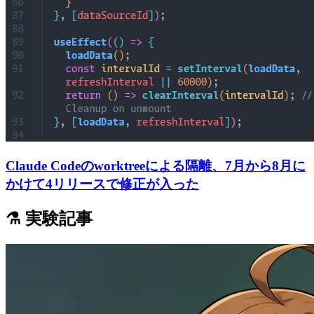
Claude Codeのworktreeによる隔離、7月から8月に
かけて4リリースで修正が入った
⚗️ 実験記事