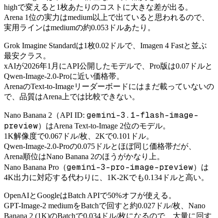
highで変えると1枚あたりのコストに大きな差が出る。
Arena 1位の実力はmedium以上で出ていると思われるので、
実用ラインはmediumの約0.053ドルあたり。
Grok Imagine Standardは1枚0.02ドルで、Imagen 4 Fastと並ぶ
最安クラス。
xAIが2026年1月にAPI公開したモデルで、Pro版は0.07ドルと
Qwen-Image-2.0-Proに近い価格帯。
ArenaのText-to-Imageリーダーボードにはまだ載っていないの
で、品質はArena上では比較できない。
gemini-3.1-flash-image-
Nano Banana 2（API ID:
preview
）はArena Text-to-Image 2位のモデル。
1K解像度で0.067ドル/枚、2Kで0.101ドル。
Qwen-Image-2.0-Proの0.075ドルとほぼ同じ価格帯だが、
Arena順位はNano Banana 2のほうがかなり上。
gemini-3-pro-image-preview
Nano Banana Pro（
）は
4K出力に対応する代わりに、1K-2Kでも0.134ドルと高い。
OpenAIとGoogleはBatch APIで50%オフが使える。
GPT-Image-2 mediumをBatchで回すと約0.027ドル/枚、Nano
Banana 2 (1K)のBatchで0.034ドル/枚になるので、大量に回す