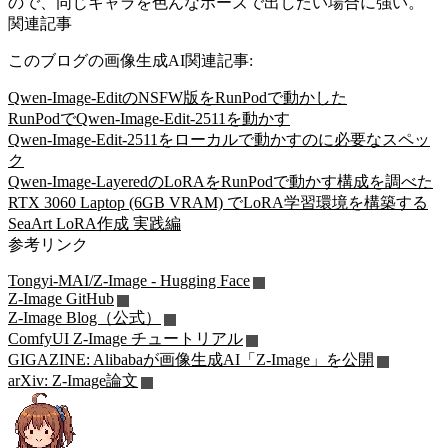
ので、同じキャラを色んなポーズで出したい場合に強い。
関連記事
このブログの画像生成AI関連記事:
Qwen-Image-EditのNSFW版をRunPodで動かした
RunPodでQwen-Image-Edit-2511を動かす
Qwen-Image-Edit-2511をローカルで動かすのに必要なスペッ
ク
Qwen-Image-LayeredのLoRAをRunPodで動かす構成を調べた
RTX 3060 Laptop (6GB VRAM) でLoRA学習環境を構築する
SeaArt LoRA作成 実践編
参考リンク
Tongyi-MAI/Z-Image - Hugging Face
Z-Image GitHub
Z-Image Blog（公式）
ComfyUI Z-Image チュートリアル
GIGAZINE: Alibabaが画像生成AI「Z-Image」を公開
arXiv: Z-Image論文