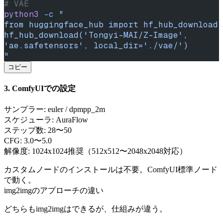
# VAE
python3
 -c
 "
from huggingface_hub import hf_hub_download
hf_hub_download('Tongyi-MAI/Z-Image', 
'ae.safetensors', local_dir='./vae/')
"
コピー
3. ComfyUIでの設定
サンプラー: euler / dpmpp_2m
スケジューラ: AuraFlow
ステップ数: 28〜50
CFG: 3.0〜5.0
解像度: 1024x1024推奨（512x512〜2048x2048対応）
カスタムノードのインストールは不要。ComfyUI標準ノード
で動く。
img2imgのアプローチの違い
どちらもimg2imgはできるが、仕組みが違う。