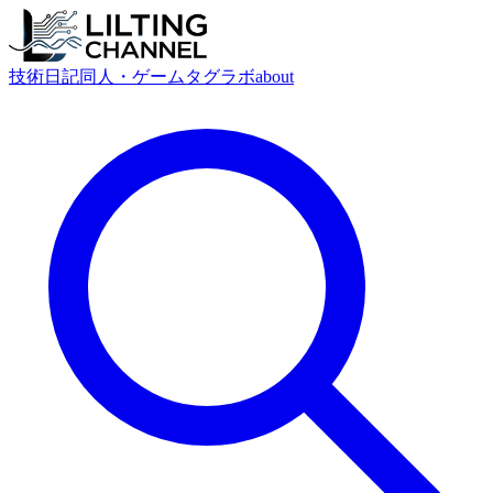
技術
日記
同人・ゲーム
タグ
ラボ
about