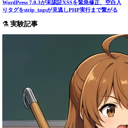
WordPress 7.0.3が未認証XSSを緊急修正、空白入
りタグをstrip_tagsが見逃しPHP実行まで繋がる
⚗️ 実験記事