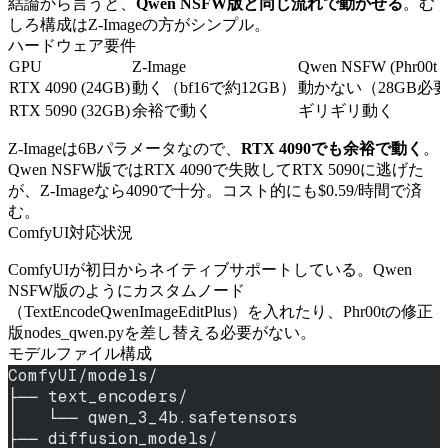
結論から言うと、
Qwen NSFW版と同じ流れで動かせる
。む
しろ構成はZ-Imageの方がシンプル。
ハードウェア要件
GPU
Z-Image
Qwen NSFW (Phr00t 
RTX 4090 (24GB)
動く（bf16で約12GB）
動かない（28GB必
RTX 5090 (32GB)
余裕で動く
ギリギリ動く
Z-Imageは6Bパラメータなので、
RTX 4090でも余裕で動く
。
Qwen NSFW版ではRTX 4090で失敗してRTX 5090に逃げた
が、Z-Imageなら4090で十分。コスト的にも$0.59/時間で済
む。
ComfyUI対応状況
ComfyUIが初日からネイティブサポートしている。Qwen
NSFW版のようにカスタムノード
（TextEncodeQwenImageEditPlus）を入れたり、Phr00tの修正
版nodes_qwen.pyを差し替える必要がない。
モデルファイル構成
ComfyUI/models/
├── text_encoders/
│   └── qwen_3_4b.safetensors
├── diffusion_models/