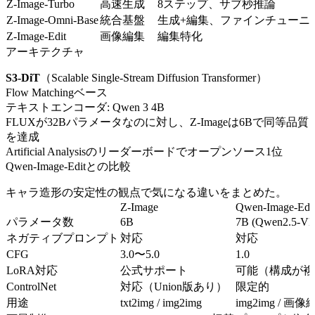
Z-Image-Turbo
高速生成
8ステップ、サブ秒推論
Z-Image-Omni-Base
統合基盤
生成+編集、ファインチューニ
Z-Image-Edit
画像編集
編集特化
アーキテクチャ
S3-DiT
（Scalable Single-Stream Diffusion Transformer）
Flow Matchingベース
テキストエンコーダ: Qwen 3 4B
FLUXが32Bパラメータなのに対し、Z-Imageは6Bで同等品質
を達成
Artificial Analysisのリーダーボードでオープンソース1位
Qwen-Image-Editとの比較
キャラ造形の安定性の観点で気になる違いをまとめた。
Z-Image
Qwen-Image-Edi
パラメータ数
6B
7B (Qwen2.5-VL
ネガティブプロンプト
対応
対応
CFG
3.0〜5.0
1.0
LoRA対応
公式サポート
可能（構成が複
ControlNet
対応（Union版あり）
限定的
用途
txt2img / img2img
img2img / 画