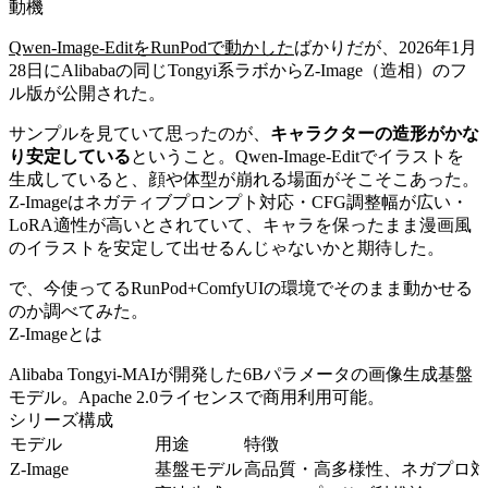
動機
Qwen-Image-EditをRunPodで動かした
ばかりだが、2026年1月
28日にAlibabaの同じTongyi系ラボからZ-Image（造相）のフ
ル版が公開された。
サンプルを見ていて思ったのが、
キャラクターの造形がかな
り安定している
ということ。Qwen-Image-Editでイラストを
生成していると、顔や体型が崩れる場面がそこそこあった。
Z-Imageはネガティブプロンプト対応・CFG調整幅が広い・
LoRA適性が高いとされていて、キャラを保ったまま漫画風
のイラストを安定して出せるんじゃないかと期待した。
で、今使ってるRunPod+ComfyUIの環境でそのまま動かせる
のか調べてみた。
Z-Imageとは
Alibaba Tongyi-MAIが開発した6Bパラメータの画像生成基盤
モデル。Apache 2.0ライセンスで商用利用可能。
シリーズ構成
モデル
用途
特徴
Z-Image
基盤モデル
高品質・高多様性、ネガプロ対