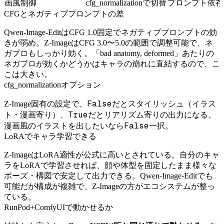
画風制御
cfg_normalizationで切替
プロンプト依存
CFGとネガティブプロンプトの差
Qwen-Image-EditはCFG 1.0固定でネガティブプロンプトの効
きが弱め。Z-ImageはCFG 3.0〜5.0の範囲で調整可能で、ネ
ガプロもしっかり効く。「bad anatomy, deformed」あたりの
ネガプロが効くかどうかはキャラの崩れに直結するので、こ
こは大きい。
cfg_normalizationオプション
False
Z-Image固有の設定で、
だとスタイリッシュ（イラス
True
ト・漫画寄り）、
だとリアリズム寄りの出力になる。
False
漫画風のイラストを出したいなら
一択。
LoRAでキャラ学習できる
Z-ImageはLoRA適性が公式に高いとされている。自分のキャ
ラをLoRAで学習させれば、顔や体型を固定したまま様々な
ポーズ・構図で安定して出力できる。Qwen-Image-Editでも
可能だが構成が複雑で、Z-Imageの方がエコシステムが整っ
ている。
RunPod+ComfyUIで動かせるか