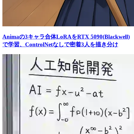
Animaの3キャラ合体LoRAをRTX 5090(Blackwell)
で学習、ControlNetなしで密着3人を描き分け