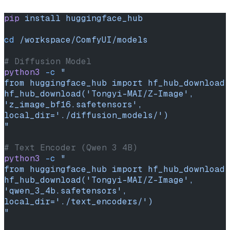
pip
 install
 huggingface_hub
cd
 /workspace/ComfyUI/models
# Diffusion Model
python3
 -c
 "
from huggingface_hub import hf_hub_download
hf_hub_download('Tongyi-MAI/Z-Image', 
'z_image_bf16.safetensors', 
local_dir='./diffusion_models/')
"
# Text Encoder (Qwen 3 4B)
python3
 -c
 "
from huggingface_hub import hf_hub_download
hf_hub_download('Tongyi-MAI/Z-Image', 
'qwen_3_4b.safetensors', 
local_dir='./text_encoders/')
"