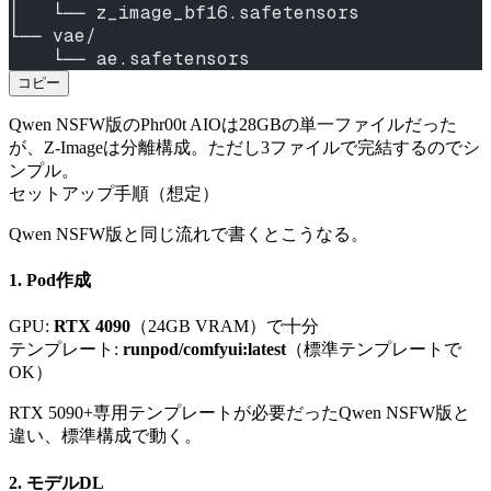
│   └── z_image_bf16.safetensors
└── vae/
    └── ae.safetensors
コピー
Qwen NSFW版のPhr00t AIOは28GBの単一ファイルだった
が、Z-Imageは分離構成。ただし3ファイルで完結するのでシ
ンプル。
セットアップ手順（想定）
Qwen NSFW版と同じ流れで書くとこうなる。
1. Pod作成
GPU:
RTX 4090
（24GB VRAM）で十分
テンプレート:
runpod/comfyui:latest
（標準テンプレートで
OK）
RTX 5090+専用テンプレートが必要だったQwen NSFW版と
違い、標準構成で動く。
2. モデルDL