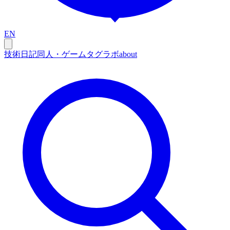
EN
技術
日記
同人・ゲーム
タグ
ラボ
about