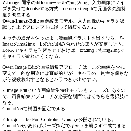
Z-Image
: 通常のdiffusionモデルのimg2img。入力画像にノイ
ズを乗せてdenoiseする方式。denoise strengthで元画像の維持
度を調整する
Qwen-Image-Edit
: 画像編集モデル。入力画像のキャラを認
識した上でプロンプトに従って編集する方式
キャラの造形を保ったまま漫画風イラストを出すなら、Z-
Imageのimg2img + LoRAの組み合わせのほうが安定しそう。
LoRAでキャラを学習させておけば、txt2imgでもimg2imgで
もキャラが崩れにくくなる。
Qwen-Image-Editの画像編集アプローチは「この画像を○○に
変えて」的な用途には直感的だが、キャラの一貫性を保ちな
がら複数枚出すとなるとバラつきが出やすい。
Z-Image-Editという画像編集特化モデルもシリーズにあるの
で、画像編集アプローチが必要な場面ではそちらも選択肢に
なる。
ControlNetで構図を固定できる
Z-Image-Turbo-Fun-Controlnet-Unionが公開されている。
ControlNetがあればポーズ指定でキャラを崩さず生成できる