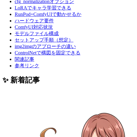
cfg_normalizationオプション
LoRAでキャラ学習できる
RunPod+ComfyUIで動かせるか
ハードウェア要件
ComfyUI対応状況
モデルファイル構成
セットアップ手順（想定）
img2imgのアプローチの違い
ControlNetで構図を固定できる
関連記事
参考リンク
✨ 新着記事