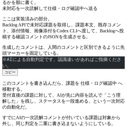
るかを順に書く。
未対応を一次読解して仕様・ログ確認中へ送る
ここは実装済みの部分。
Backlog APIで未対応課題を取得し、課題本文、既存コメン
ト、添付情報、画像添付をCodex CLIへ渡して、Backlogへ投
稿する確認コメントのJSONを生成させる。
生成したコメントは、人間のコメントと区別できるように先
頭マーカーを固定している。
※AIによる自動判定です。認識違いがあればご指摘くださ
い。
コピー
仕様・ログ確認中
このコメントを書き込んだら、課題を
へ
移動する。
受付直後の課題に対して、AIが先に内容を読んで「こう理
解した」を残し、ステータスを一段進める、という一次対応
の自動化だ。
すでにAIの一次読解コメントが付いている課題は対象から
外し、同じ判定を二重に書き込まないようにしている。