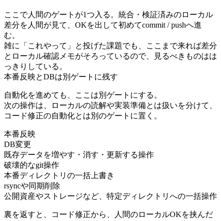
ここで人間のゲートが1つ入る。統合・検証済みのローカル
差分を人間が見て、OKを出して初めてcommit / pushへ進
む。
雑に「これやって」と投げた課題でも、ここまで来れば差分
とローカル確認メモがそろっているので、見るべきものはは
っきりしている。
本番反映とDBは別ゲートに残す
自動化を進めても、ここは別ゲートにする。
次の操作は、ローカルの読解や実装準備とは扱いを分けて、
コード修正の自動化とは別のゲートに置く。
本番反映
DB変更
既存データを増やす・消す・更新する操作
破壊的なgit操作
本番ディレクトリの一括上書き
rsyncや同期削除
公開資産やストレージなど、特定ディレクトリへの一括操作
裏を返すと、コード修正から、人間のローカルOKを挟んだ