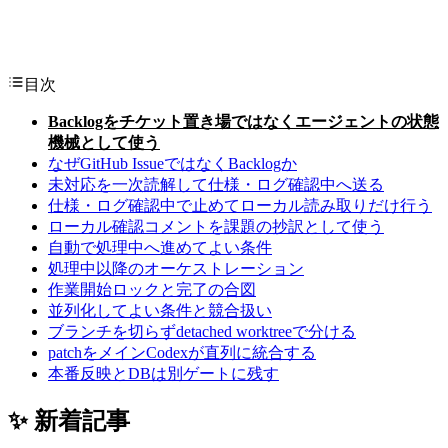
目次
Backlogをチケット置き場ではなくエージェントの状態
機械として使う
なぜGitHub IssueではなくBacklogか
未対応を一次読解して仕様・ログ確認中へ送る
仕様・ログ確認中で止めてローカル読み取りだけ行う
ローカル確認コメントを課題の抄訳として使う
自動で処理中へ進めてよい条件
処理中以降のオーケストレーション
作業開始ロックと完了の合図
並列化してよい条件と競合扱い
ブランチを切らずdetached worktreeで分ける
patchをメインCodexが直列に統合する
本番反映とDBは別ゲートに残す
✨ 新着記事