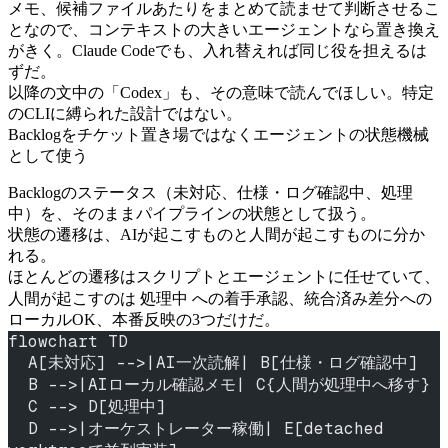
メモ、候補ファイルあたりをまとめて読ませて判断させるこ
となので、コンテキストの大きいエージェントなら置き換え
がきく。Claude Codeでも、入れ替えれば同じ役を担えるは
ずだ。
以降の文中の「Codex」も、その意味で読んでほしい。特定
のCLIに縛られた設計ではない。
Backlogをチケット置き場ではなくエージェントの状態機械
として使う
Backlogのステータス（未対応、仕様・ログ確認中、処理
中）を、そのままパイプラインの状態として扱う。
状態の遷移は、AIが起こすものと人間が起こすものに分か
れる。
ほとんどの遷移はスクリプトとエージェントに任せていて、
処理中
人間が起こすのは
への着手承認、統合済み差分への
ローカルOK、本番反映の3つだけだ。
flowchart TD
  A[未対応] -->|AI一次読解| B[仕様・ログ確認中]
  B -->|AIローカル確認メモ| C{人間が処理中へ移す}
  C --> D[処理中]
  D -->|オーケストレーター稼働| E[detached 