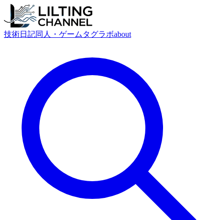
技術
日記
同人・ゲーム
タグ
ラボ
about