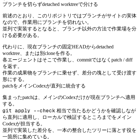
ブランチを切らずdetached worktreeで分ける
前述のとおり、このリポジトリではブランチがサイトの実体
なので、作業用にブランチを切れない。
並列で実装するとなると、ブランチ以外の方法で作業場を分
ける必要がある。
代わりに、現在ブランチの固定HEADからdetached
worktree、または別cloneを作る。
各エージェントはそこで作業し、commitではなくpatch / diff
を返す。
作業の成果物をブランチに乗せず、差分の塊として受け渡す
形にする。
patchをメインCodexが直列に統合する
集まったpatchは、メインのCodexだけが現在ブランチへ適用
する。
git apply --check
相当で当たるかどうかを確認しなが
ら直列に適用し、ローカルで検証するところまでをメイン
Codexが担当する。
並列で実装した差分を、一本の整合したツリーに落とす役を
一箇所に集めている。