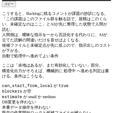
コピー
こうすると、Backlogに残るコメントが課題の抄訳になる。
「この課題はこのファイル群を触る話で、規模はこのくら
い、未確定なのはここ」とAIが先に整理した状態で人間が
読む。
人間側は、曖昧な指示を一から言語化する代わりに、AIが
立てた読解の間違いだけを直せばよくなる。
候補ファイルと未確定点が先に並ぶので、指示出しのコスト
が下がる。
自動で処理中へ進めてよい条件
ここは「余地はあるが、まだ有効化していない」部分。
処理中
構造化出力がそろえば、機械的に
へ進める判定は書
ける。条件はこうなる。
can_start_from_local
true
が
blockers
が空
estimate
が small か medium
DB変更を伴わない
本番データ操作を伴わない
既存の作業開始ロックと候補ファイルが被らない