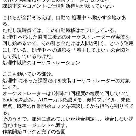
課題本文やコメントに仕様判断待ちが残っていない
処理中
これらが全部そろえば、自動で
へ動かす余地があ
る。
ただし現時点では、この自動遷移はオフにしている。
処理中
へ移した瞬間に後述のオーケストレーターが実装を
回し始めるので、その引き金だけは人間が引く、という運用
処理中
にしている。
への遷移を「着手してよい」の合図と
して残しているわけだ。
処理中以降のオーケストレーション
ここも動いている部分。
処理中
に移った課題だけを実装オーケストレーターの対象
にする。
オーケストレーターは1時間に1回程度の粒度で回していて、
Backlogを読み、AIローカル確認メモ、候補ファイル、未確
定点、既存の作業開始ロックを確認してから担当を割り当て
る。
そのうえで、並列に進めてよいか競合判定し、競合しない課
題だけをエージェントへ渡す。
作業開始ロックと完了の合図