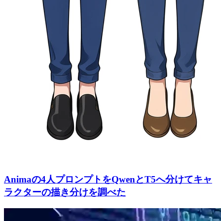
Animaの4人プロンプトをQwenとT5へ分けてキャ
ラクターの描き分けを調べた