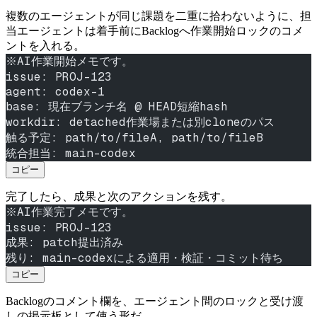
複数のエージェントが同じ課題を二重に拾わないように、担
当エージェントは着手前にBacklogへ作業開始ロックのコメ
ントを入れる。
※AI作業開始メモです。
issue: PROJ-123
agent: codex-1
base: 現在ブランチ名 @ HEAD短縮hash
workdir: detached作業場または別cloneのパス
触る予定: path/to/fileA, path/to/fileB
統合担当: main-codex
コピー
完了したら、成果と次のアクションを残す。
※AI作業完了メモです。
issue: PROJ-123
成果: patch提出済み
残り: main-codexによる適用・検証・コミット待ち
コピー
Backlogのコメント欄を、エージェント間のロックと受け渡
しの掲示板として使う形だ。