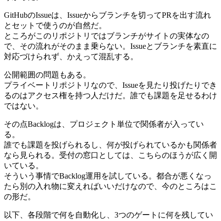
GitHubのIssueは、Issueからブランチを切ってPRを出す流れ
とセットで使うのが自然だ。
ところがこのリポジトリではブランチがサイトの実体なの
で、その流れがそのまま乗らない。Issueとブランチを素直に
対応づけられず、かえって混乱する。
公開範囲の問題もある。
プライベートリポジトリなので、Issueを見たり投げたりでき
るのはアクセス権を持つ人だけだ。誰でも課題を足せるわけ
ではない。
その点Backlogは、プロジェクト単位で関係者が入ってい
る。
誰でも課題を投げられるし、何が投げられているかも関係者
なら見られる。受付の窓口としては、こちらのほうが広く開
いている。
そういう事情でBacklog運用を試している。都合が悪くなっ
たら別の入れ物に変えればいいだけなので、今のところはこ
の形だ。
以下、各段階で何を自動化し、3つのゲートに何を残してい