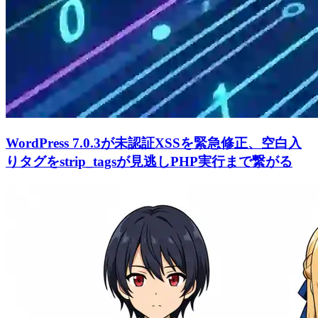
WordPress 7.0.3が未認証XSSを緊急修正、空白入
りタグをstrip_tagsが見逃しPHP実行まで繋がる