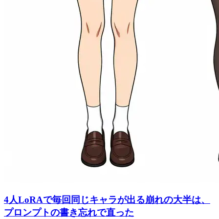
4人LoRAで毎回同じキャラが出る崩れの大半は、
プロンプトの書き忘れで直った