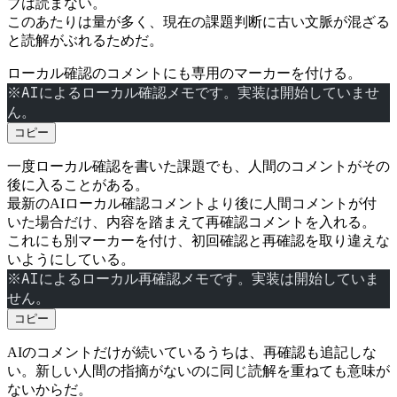
ブは読まない。
このあたりは量が多く、現在の課題判断に古い文脈が混ざる
と読解がぶれるためだ。
ローカル確認のコメントにも専用のマーカーを付ける。
※AIによるローカル確認メモです。実装は開始していませ
ん。
コピー
一度ローカル確認を書いた課題でも、人間のコメントがその
後に入ることがある。
最新のAIローカル確認コメントより後に人間コメントが付
いた場合だけ、内容を踏まえて再確認コメントを入れる。
これにも別マーカーを付け、初回確認と再確認を取り違えな
いようにしている。
※AIによるローカル再確認メモです。実装は開始していま
せん。
コピー
AIのコメントだけが続いているうちは、再確認も追記しな
い。新しい人間の指摘がないのに同じ読解を重ねても意味が
ないからだ。