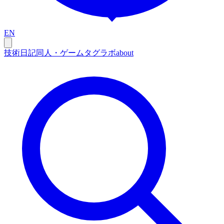
EN
技術
日記
同人・ゲーム
タグ
ラボ
about