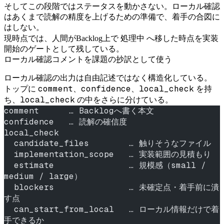
そしてこの段階ではステータスを動かさない。ローカル確認
はあくまで読解の精度を上げるための準備で、着手の合図に
はしない。
処理中
現時点では、人間がBacklog上で
へ移した時点を実装
開始のゲートとして残している。
ローカル確認コメントを課題の抄訳として使う
ローカル確認の出力は自由記述ではなく構造化している。
comment
confidence
local_check
トップに
、
、
を持
local_check
ち、
の中をさらに分けている。
comment      … Backlogへ書く本文
confidence   … 読解の確信度
local_check
  candidate_files        … 触りそうなファイル
  implementation_scope   … 実装範囲の見積もり
  estimate               … 規模感（small / 
medium / large）
  blockers               … 未確定点・着手前に潰
す点
  can_start_from_local   … ローカル情報だけで着
手できるか