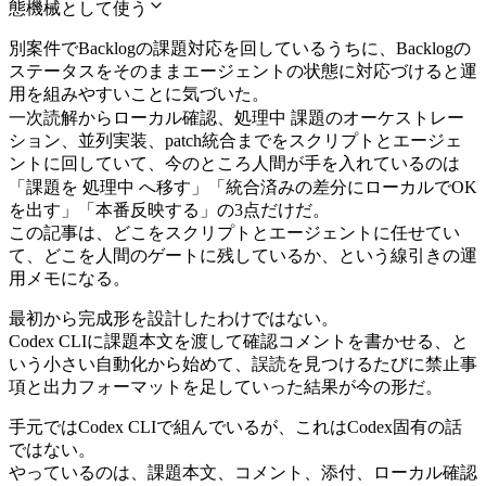
態機械として使う
別案件でBacklogの課題対応を回しているうちに、Backlogの
ステータスをそのままエージェントの状態に対応づけると運
用を組みやすいことに気づいた。
処理中
一次読解からローカル確認、
課題のオーケストレー
ション、並列実装、patch統合までをスクリプトとエージェ
ントに回していて、今のところ人間が手を入れているのは
処理中
「課題を
へ移す」「統合済みの差分にローカルでOK
を出す」「本番反映する」の3点だけだ。
この記事は、どこをスクリプトとエージェントに任せてい
て、どこを人間のゲートに残しているか、という線引きの運
用メモになる。
最初から完成形を設計したわけではない。
Codex CLIに課題本文を渡して確認コメントを書かせる、と
いう小さい自動化から始めて、誤読を見つけるたびに禁止事
項と出力フォーマットを足していった結果が今の形だ。
手元ではCodex CLIで組んでいるが、これはCodex固有の話
ではない。
やっているのは、課題本文、コメント、添付、ローカル確認