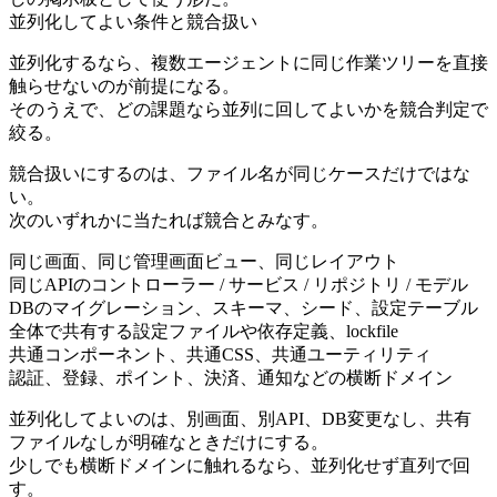
並列化してよい条件と競合扱い
並列化するなら、複数エージェントに同じ作業ツリーを直接
触らせないのが前提になる。
そのうえで、どの課題なら並列に回してよいかを競合判定で
絞る。
競合扱いにするのは、ファイル名が同じケースだけではな
い。
次のいずれかに当たれば競合とみなす。
同じ画面、同じ管理画面ビュー、同じレイアウト
同じAPIのコントローラー / サービス / リポジトリ / モデル
DBのマイグレーション、スキーマ、シード、設定テーブル
全体で共有する設定ファイルや依存定義、lockfile
共通コンポーネント、共通CSS、共通ユーティリティ
認証、登録、ポイント、決済、通知などの横断ドメイン
並列化してよいのは、別画面、別API、DB変更なし、共有
ファイルなしが明確なときだけにする。
少しでも横断ドメインに触れるなら、並列化せず直列で回
す。