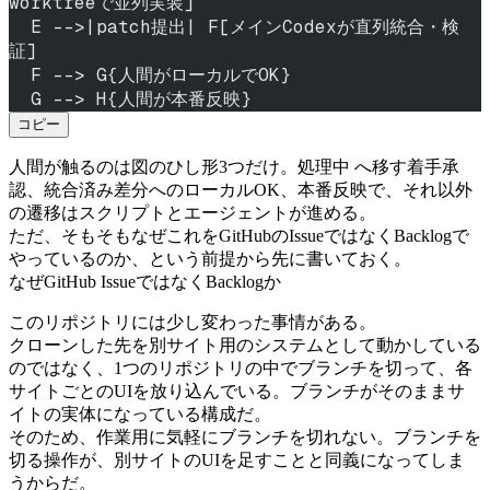
worktreeで並列実装]
  E -->|patch提出| F[メインCodexが直列統合・検
証]
  F --> G{人間がローカルでOK}
  G --> H{人間が本番反映}
コピー
処理中
人間が触るのは図のひし形3つだけ。
へ移す着手承
認、統合済み差分へのローカルOK、本番反映で、それ以外
の遷移はスクリプトとエージェントが進める。
ただ、そもそもなぜこれをGitHubのIssueではなくBacklogで
やっているのか、という前提から先に書いておく。
なぜGitHub IssueではなくBacklogか
このリポジトリには少し変わった事情がある。
クローンした先を別サイト用のシステムとして動かしている
のではなく、1つのリポジトリの中でブランチを切って、各
サイトごとのUIを放り込んでいる。ブランチがそのままサ
イトの実体になっている構成だ。
そのため、作業用に気軽にブランチを切れない。ブランチを
切る操作が、別サイトのUIを足すことと同義になってしま
うからだ。