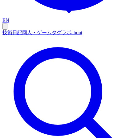
EN
技術
日記
同人・ゲーム
タグ
ラボ
about