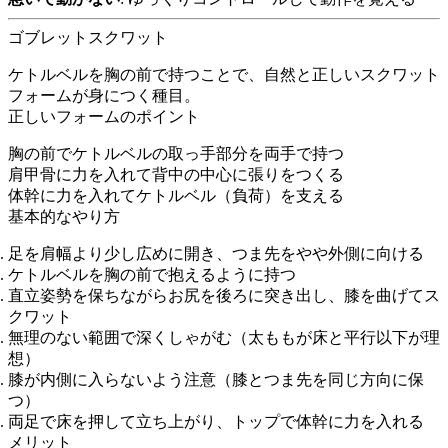
ゴブレットスクワット
ケトルベルを胸の前で持つことで、自然と正しいスクワット
フォームが身につく種目。
正しいフォームのポイント
胸の前でケトルベルの取っ手部分を両手で持つ
肩甲骨に力を入れて背中の中心に張りをつくる
体幹に力を入れてケトルベル（負荷）を支える
基本的なやり方
足を肩幅より少し広めに開き、つま先をやや外側に向ける
ケトルベルを胸の前で抱えるように持つ
直立姿勢を保ちながらお尻を後ろに突き出し、膝を曲げてス
クワット
無理のない範囲で深くしゃがむ（太ももが床と平行以下が理
想）
膝が内側に入らないよう注意（膝とつま先を同じ方向に保
つ）
両足で床を押して立ち上がり、トップで体幹に力を入れる
メリット