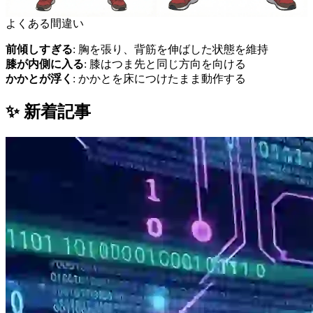
よくある間違い
前傾しすぎる
: 胸を張り、背筋を伸ばした状態を維持
膝が内側に入る
: 膝はつま先と同じ方向を向ける
かかとが浮く
: かかとを床につけたまま動作する
✨ 新着記事