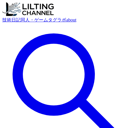
技術
日記
同人・ゲーム
タグ
ラボ
about