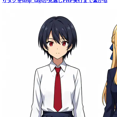
りタグをstrip_tagsが見逃しPHP実行まで繋がる