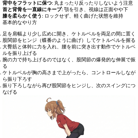
背中をフラットに保つ
: 丸まったり反ったりしないよう注意
首と背骨を一直線にキープ
: 顎を引き、視線は正面やや下
膝を柔らかく使う
: ロックせず、軽く曲げた状態を維持
基本的なやり方
足を肩幅より少し広めに開き、ケトルベルを両足の間に置く
股関節をヒンジ（蝶番のように曲げ）してケトルベルを握る
大臀筋と体幹に力を入れ、腰を前に突き出す動作でケトルベ
ルを振り上げる
腕の力で持ち上げるのではなく、股関節の爆発的な伸展で振
る
ケトルベルが胸の高さまで上がったら、コントロールしなが
ら振り下ろす
振り下ろしながら再び股関節をヒンジし、次のスイングにつ
なげる