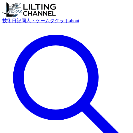
技術
日記
同人・ゲーム
タグ
ラボ
about