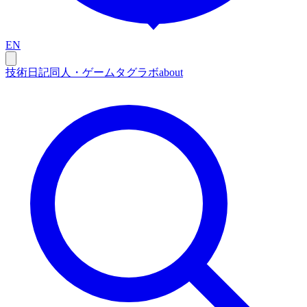
EN
技術
日記
同人・ゲーム
タグ
ラボ
about