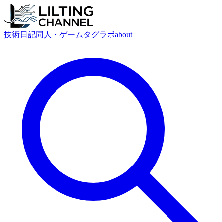
技術
日記
同人・ゲーム
タグ
ラボ
about