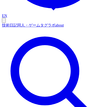
EN
技術
日記
同人・ゲーム
タグ
ラボ
about