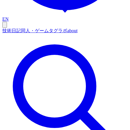
EN
技術
日記
同人・ゲーム
タグ
ラボ
about