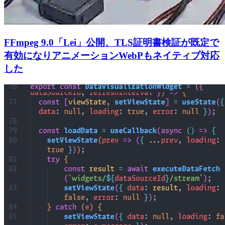
FFmpeg 9.0「Lei」公開、TLS証明書検証が既定で
有効になりアニメーションWebPもネイティブ対応
した