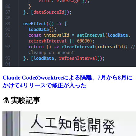
Claude Codeのworktreeによる隔離、7月から8月に
かけて4リリースで修正が入った
⚗️ 実験記事