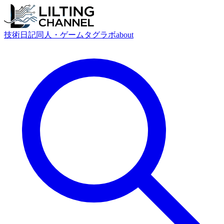
技術
日記
同人・ゲーム
タグ
ラボ
about