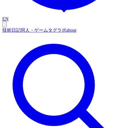
EN
技術
日記
同人・ゲーム
タグ
ラボ
about