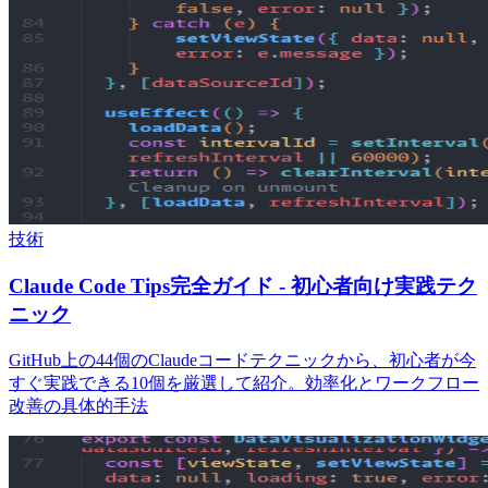
技術
Claude Code Tips完全ガイド - 初心者向け実践テク
ニック
GitHub上の44個のClaudeコードテクニックから、初心者が今
すぐ実践できる10個を厳選して紹介。効率化とワークフロー
改善の具体的手法