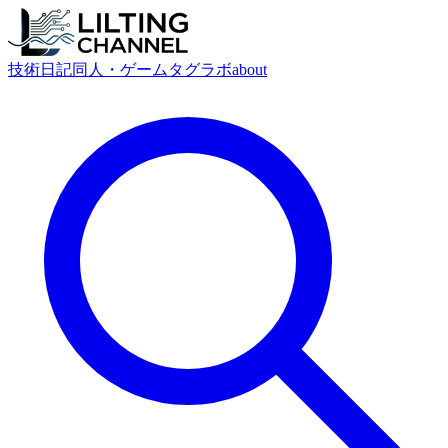
技術
日記
同人・ゲーム
タグ
ラボ
about