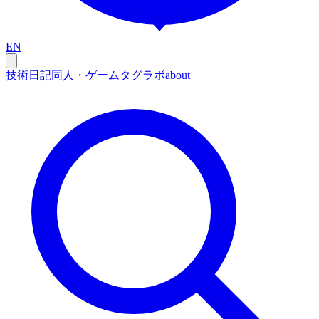
EN
技術
日記
同人・ゲーム
タグ
ラボ
about