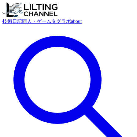
技術
日記
同人・ゲーム
タグ
ラボ
about