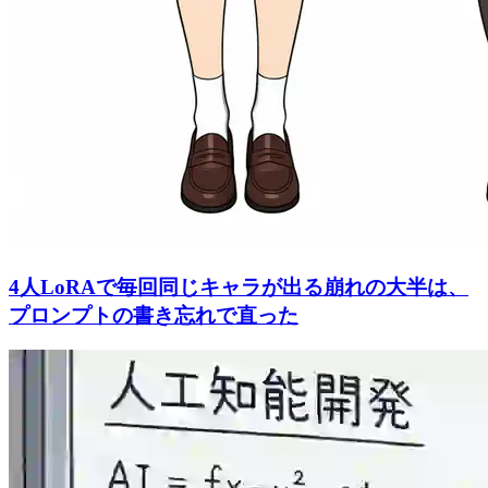
4人LoRAで毎回同じキャラが出る崩れの大半は、
プロンプトの書き忘れで直った