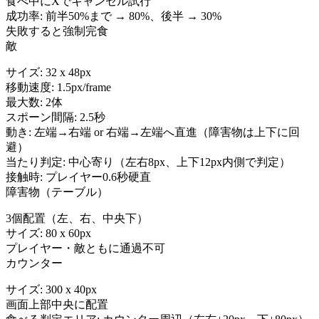
食べ中にXでキャンセル試行
成功率: 前半50%まで → 80%、後半 → 30%
失敗すると強制完食
敵
サイズ: 32 x 48px
移動速度: 1.5px/frame
最大数: 2体
スポーン間隔: 2.5秒
動き: 左端→右端 or 右端→左端へ直進（障害物は上下に回
避）
当たり判定: 中心寄り（左右8px、上下12px内側で判定）
接触時: プレイヤー0.6秒硬直
障害物（テーブル）
3個配置（左、右、中央下）
サイズ: 80 x 60px
プレイヤー・敵ともに通過不可
カウンター
サイズ: 300 x 40px
画面上部中央に配置