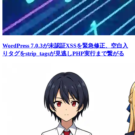
WordPress 7.0.3が未認証XSSを緊急修正、空白入
りタグをstrip_tagsが見逃しPHP実行まで繋がる