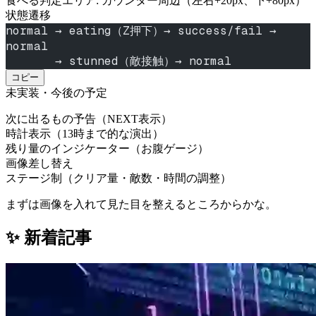
食べる判定エリア: カウンター周辺（左右+20px、下+80px）
状態遷移
normal → eating（Z押下）→ success/fail → 
normal
       → stunned（敵接触）→ normal
コピー
未実装・今後の予定
次に出るもの予告（NEXT表示）
時計表示（13時まで的な演出）
残り量のインジケーター（お腹ゲージ）
画像差し替え
ステージ制（クリア量・敵数・時間の調整）
まずは画像を入れて見た目を整えるところからかな。
✨ 新着記事