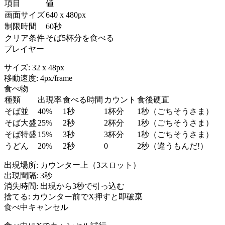
項目
値
画面サイズ
640 x 480px
制限時間
60秒
クリア条件
そば5杯分を食べる
プレイヤー
サイズ: 32 x 48px
移動速度: 4px/frame
食べ物
種類
出現率
食べる時間
カウント
食後硬直
そば並
40%
1秒
1杯分
1秒（ごちそうさま）
そば大盛
25%
2秒
2杯分
1秒（ごちそうさま）
そば特盛
15%
3秒
3杯分
1秒（ごちそうさま）
うどん
20%
2秒
0
2秒（違うもんだ!）
出現場所: カウンター上（3スロット）
出現間隔: 3秒
消失時間: 出現から3秒で引っ込む
捨てる: カウンター前でX押すと即破棄
食べ中キャンセル