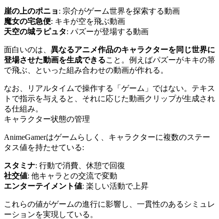
崖の上のポニョ
: 宗介がゲーム世界を探索する動画
魔女の宅急便
: キキが空を飛ぶ動画
天空の城ラピュタ
: パズーが登場する動画
面白いのは、
異なるアニメ作品のキャラクターを同じ世界に
登場させた動画を生成できる
こと。例えばパズーがキキの箒
で飛ぶ、といった組み合わせの動画が作れる。
なお、リアルタイムで操作する「ゲーム」ではない。テキス
トで指示を与えると、それに応じた動画クリップが生成され
る仕組み。
キャラクター状態の管理
AnimeGamerはゲームらしく、キャラクターに複数のステー
タス値を持たせている:
スタミナ
: 行動で消費、休憩で回復
社交値
: 他キャラとの交流で変動
エンターテイメント値
: 楽しい活動で上昇
これらの値がゲームの進行に影響し、一貫性のあるシミュレ
ーションを実現している。