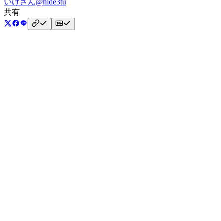
いけさん
@hide3tu
共有