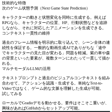
技術的な特徴
次のゲーム状態予測（Next Game State Prediction）
キャラクターの動きと状態変化を同時に生成する。例えば
RPGなら、キャラクターの位置、HP、行動状態などを追跡
しながら、それに対応したアニメーションを生成できる。
コンテキスト一貫性の維持
過去のフレーム情報を明示的に取り込んで、シーン全体の連
続性を保証する。一般的な動画生成AIでありがちな「途中
でキャラクターの見た目が変わる」問題を軽減。紫の車や森
の背景といった要素が、複数ターンにわたって一貫して描か
れる。
マルチモーダルLLMの活用
テキストプロンプトと過去のビジュアルコンテキストを組み
合わせて、アクションを認識・生成する。単純なText-to-
Videoではなく、ゲーム的な文脈を理解した生成が可能。
試してみる
ローカルでGradioデモを動かせる。要件はそこそこ重いが、
興味があればGitHubからセットアップ可能。