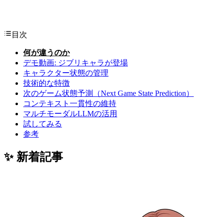
目次
何が違うのか
デモ動画: ジブリキャラが登場
キャラクター状態の管理
技術的な特徴
次のゲーム状態予測（Next Game State Prediction）
コンテキスト一貫性の維持
マルチモーダルLLMの活用
試してみる
参考
✨ 新着記事