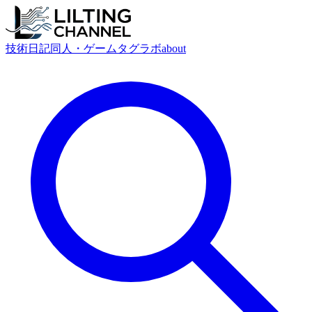
技術
日記
同人・ゲーム
タグ
ラボ
about