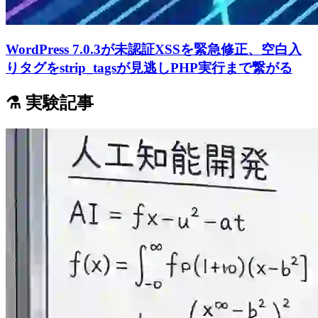
WordPress 7.0.3が未認証XSSを緊急修正、空白入
りタグをstrip_tagsが見逃しPHP実行まで繋がる
⚗️ 実験記事