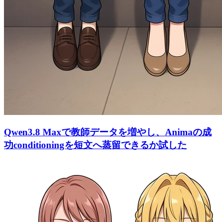
Qwen3.8 Maxで教師データを増やし、Animaの成
功conditioningを短文へ蒸留できるか試した