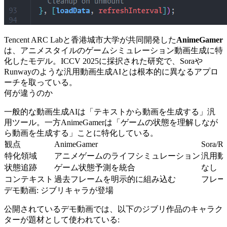
Tencent ARC Labと香港城市大学が共同開発した
AnimeGamer
は、アニメスタイルのゲームシミュレーション動画生成に特
化したモデル。ICCV 2025に採択された研究で、Soraや
Runwayのような汎用動画生成AIとは根本的に異なるアプロ
ーチを取っている。
何が違うのか
一般的な動画生成AIは「テキストから動画を生成する」汎
用ツール。一方AnimeGamerは「ゲームの状態を理解しなが
ら動画を生成する」ことに特化している。
観点
AnimeGamer
Sora/
特化領域
アニメゲームのライフシミュレーション
汎用動
状態追跡
ゲーム状態予測を統合
なし
コンテキスト
過去フレームを明示的に組み込む
フレー
デモ動画: ジブリキャラが登場
公開されているデモ動画では、以下のジブリ作品のキャラク
ターが題材として使われている: