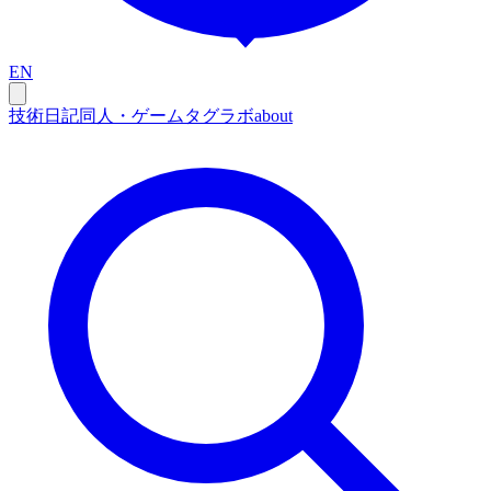
EN
技術
日記
同人・ゲーム
タグ
ラボ
about