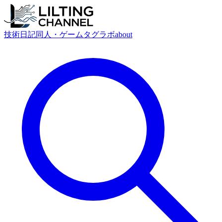
技術
日記
同人・ゲーム
タグ
ラボ
about