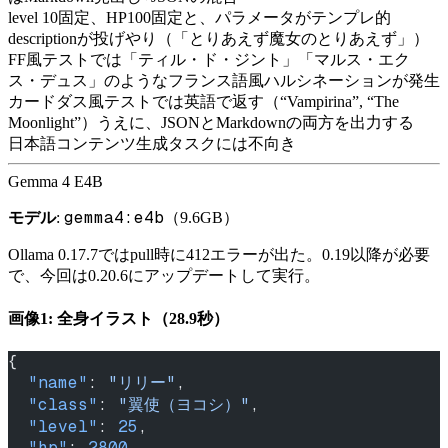
level 10固定、HP100固定と、パラメータがテンプレ的
descriptionが投げやり（「とりあえず魔女のとりあえず」）
FF風テストでは「ティル・ド・ジント」「マルス・エク
ス・デュス」のようなフランス語風ハルシネーションが発生
カードダス風テストでは英語で返す（“Vampirina”, “The
Moonlight”）うえに、JSONとMarkdownの両方を出力する
日本語コンテンツ生成タスクには不向き
Gemma 4 E4B
gemma4:e4b
モデル
:
（9.6GB）
Ollama 0.17.7ではpull時に412エラーが出た。0.19以降が必要
で、今回は0.20.6にアップデートして実行。
画像1: 全身イラスト（28.9秒）
{
  "name"
: 
"リリー"
,
  "class"
: 
"翼使（ヨコシ）"
,
  "level"
: 
25
,
  "hp"
: 
2800
,