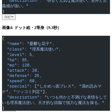
  "description"
: 
"明るく元気な魔法使い。意外と正
義感が強い。"
}
コピー
画像4: ドット絵・2等身（9.3秒）
{
  "name"
: 
"憂鬱な花子"
,
  "class"
: 
"理系魔法使い"
,
  "level"
: 
5
,
  "hp"
: 
85
,
  "mp"
: 
120
,
  "attack"
: 
30
,
  "defense"
: 
25
,
  "speed"
: 
60
,
  "special"
: [
"しかめっ面ブレス"
, 
"溜め読みマ
ナ"
, 
"ツッコミ判定"
],
  "description"
: 
"いつも何かと不満げな表情をして
いる理系魔法使い。天才的な頭脳で強力な魔法を操る。"
}