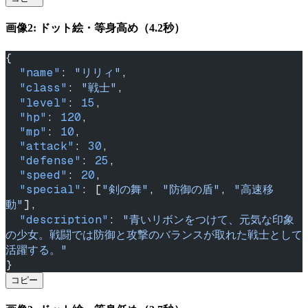
画像2: ドット絵・等身高め（4.2秒）
{
  "name"
: 
"リリィ"
,
  "class"
: 
"戦士"
,
  "level"
: 
15
,
  "hp"
: 
120
,
  "mp"
: 
10
,
  "attack"
: 
30
,
  "defense"
: 
25
,
  "speed"
: 
20
,
  "special"
: [
"剣の舞"
, 
"防御の盾"
, 
"高速移
動"
],
  "description"
: 
"青いリボンをつけて、元気な印象
の少女。戦闘では防御と攻撃のバランスが取れた戦士として
活躍する。"
}
コピー