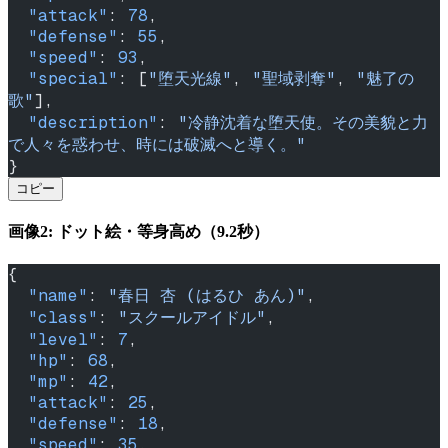
  "attack"
: 
78
,
  "defense"
: 
55
,
  "speed"
: 
93
,
  "special"
: [
"堕天光線"
, 
"聖域剥奪"
, 
"魅了の
歌"
],
  "description"
: 
"冷静沈着な堕天使。その美貌と力
で人々を惑わせ、時には破滅へと導く。"
}
コピー
画像2: ドット絵・等身高め（9.2秒）
{
  "name"
: 
"春日 杏 (はるひ あん)"
,
  "class"
: 
"スクールアイドル"
,
  "level"
: 
7
,
  "hp"
: 
68
,
  "mp"
: 
42
,
  "attack"
: 
25
,
  "defense"
: 
18
,
  "speed"
: 
35
,