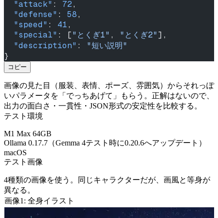
  "attack"
: 
72
,
  "defense"
: 
58
,
  "speed"
: 
41
,
  "special"
: [
"とくぎ1"
, 
"とくぎ2"
],
  "description"
: 
"短い説明"
}
コピー
画像の見た目（服装、表情、ポーズ、雰囲気）からそれっぽ
いパラメータを「でっちあげて」もらう。正解はないので、
出力の面白さ・一貫性・JSON形式の安定性を比較する。
テスト環境
M1 Max 64GB
Ollama 0.17.7（Gemma 4テスト時に0.20.6へアップデート）
macOS
テスト画像
4種類の画像を使う。同じキャラクターだが、画風と等身が
異なる。
画像1: 全身イラスト