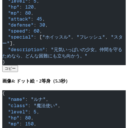
  "level"
: 
5
,
  "hp"
: 
120
,
  "mp"
: 
80
,
  "attack"
: 
45
,
  "defense"
: 
30
,
  "speed"
: 
60
,
  "special"
: [
"ホイッスル"
, 
"フレッシュ"
, 
"スタ
ー"
],
  "description"
: 
"元気いっぱいの少女。仲間を守る
ためなら、どんな困難にも立ち向かう。"
}
コピー
画像4: ドット絵・2等身（5.3秒）
{
  "name"
: 
"ルナ"
,
  "class"
: 
"魔法使い"
,
  "level"
: 
5
,
  "hp"
: 
80
,
  "mp"
: 
150
,