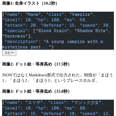
画像1: 全身イラスト（19.2秒）
{
"name"
: 
"Hana"
, 
"class"
: 
"Vampire"
, 
"level"
: 
10
, 
"hp"
: 
100
, 
"mp"
: 
50
,
 "attack"
: 
20
, 
"defense"
: 
15
, 
"speed"
: 
30
,
 "special"
: [
"Blood Drain"
, 
"Shadow Bite"
, 
"Darkness"
],
 "description"
: 
"A young vampire with a 
mysterious past..."
}
コピー
画像2: ドット絵・等身高め（17.5秒）
JSONではなくMarkdown形式で出力された。特技が「まほう
1」「まほう2」「まほう3」というプレースホルダ。
画像3: ドット絵・等身低め（15.8秒）
{
"name"
: 
"エリザ"
, 
"class"
: 
"マジック少女"
, 
"level"
: 
10
, 
"hp"
: 
100
, 
"mp"
: 
80
,
 "attack"
: 
15
, 
"defense"
: 
10
, 
"speed"
: 
12
,