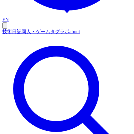
EN
技術
日記
同人・ゲーム
タグ
ラボ
about