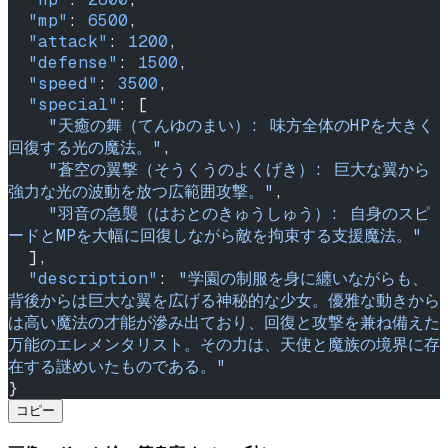
  "mp"
: 
6500
,
  "attack"
: 
1200
,
  "defense"
: 
1500
,
  "speed"
: 
3500
,
  "special"
: [
    "天癒の舞（てんゆのまい）: 味方全体のHPを大きく
回復する光の魔法。"
,
    "蒼空の翼撃（そうくうのよくげき）: 巨大な翼から
強力な光の波動を放つ広範囲攻撃。"
,
    "羽音の急襲（はおとのきゅうしゅう）: 自身のスピ
ードとMPを大幅に回復しながら敵を拘束する支援魔法。"
  ],
  "description"
: 
"学園の制服を身に纏いながらも、
背後からは巨大な翼を広げる神秘的な少女。優雅な動きから
は高い魔法の才能が滲み出ており、回復と攻撃を兼ね備えた
万能のエレメンタリスト。その力は、天使と魔族の境界に存
在する謎めいたものである。"
}
コピー