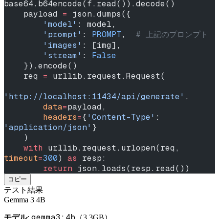
base64.b64encode(f.read()).decode()
    payload 
=
 json.dumps({
        'model'
: model,
        'prompt'
: 
PROMPT
,  
# 上記のプロンプト
        'images'
: [img],
        'stream'
: 
False
    }).encode()
    req 
=
 urllib.request.Request(
'http://localhost:11434/api/generate'
,
        data
=
payload,
        headers
=
{
'Content-Type'
: 
'application/json'
}
    )
    with
 urllib.request.urlopen(req, 
timeout
=
300
) 
as
 resp:
        return
 json.loads(resp.read())
コピー
テスト結果
Gemma 3 4B
gemma3:4b
モデル
:
（3.3GB）