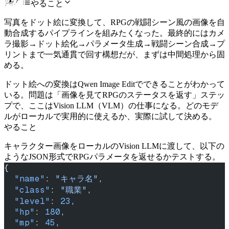
やること
写真をドット絵に変換して、RPGの戦闘シーン風の画像を自
動合成するパイプラインを組みたくなった。最終的にはカメ
ラ撮影→ドット絵化→パラメータ生成→戦闘シーン合成→プ
リントまで一気通貫で回す構想だが、まずは中間処理から固
める。
ドット絵への変換はQwen Image Editでできることがわかって
いる。問題は「画像を見てRPGのステータスを返す」ステッ
プで、ここはVision LLM（VLM）の仕事になる。どのモデ
ルがローカルで実用的に使えるか、実際に試して決める。
やること
キャラクター画像をローカルのVision LLMに渡して、以下の
ようなJSON形式でRPGパラメータを返せるかテストする。
{
  "name"
: 
"キャラ名"
,
  "class"
: 
"職業"
,
  "level"
: 
23
,
  "hp"
: 
180
,
  "mp"
: 
45
,