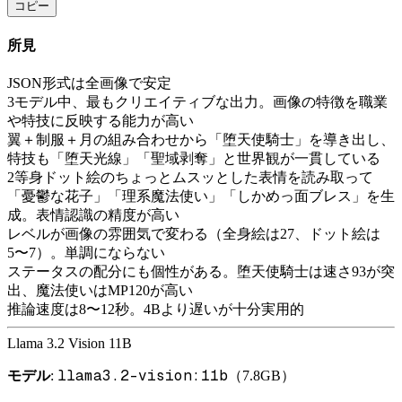
コピー
所見
JSON形式は全画像で安定
3モデル中、最もクリエイティブな出力。画像の特徴を職業
や特技に反映する能力が高い
翼＋制服＋月の組み合わせから「堕天使騎士」を導き出し、
特技も「堕天光線」「聖域剥奪」と世界観が一貫している
2等身ドット絵のちょっとムスッとした表情を読み取って
「憂鬱な花子」「理系魔法使い」「しかめっ面ブレス」を生
成。表情認識の精度が高い
レベルが画像の雰囲気で変わる（全身絵は27、ドット絵は
5〜7）。単調にならない
ステータスの配分にも個性がある。堕天使騎士は速さ93が突
出、魔法使いはMP120が高い
推論速度は8〜12秒。4Bより遅いが十分実用的
Llama 3.2 Vision 11B
llama3.2-vision:11b
モデル
:
（7.8GB）