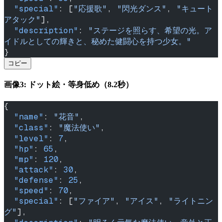
  "special"
: [
"応援歌"
, 
"閃光ダンス"
, 
"キュート
アタック"
],
  "description"
: 
"ステージを照らす、希望の光。ア
イドルとしての輝きと、秘めた健闘心を持つ少女。"
}
コピー
画像3: ドット絵・等身低め（8.2秒）
{
  "name"
: 
"花音"
,
  "class"
: 
"魔法使い"
,
  "level"
: 
7
,
  "hp"
: 
65
,
  "mp"
: 
120
,
  "attack"
: 
30
,
  "defense"
: 
25
,
  "speed"
: 
70
,
  "special"
: [
"ファイア"
, 
"アイス"
, 
"ライトニン
グ"
],