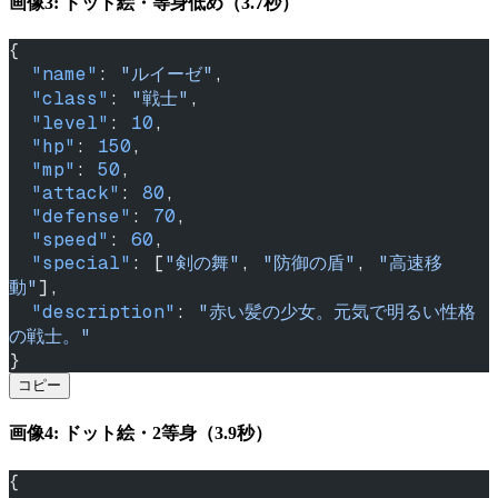
画像3: ドット絵・等身低め（3.7秒）
{
  "name"
: 
"ルイーゼ"
,
  "class"
: 
"戦士"
,
  "level"
: 
10
,
  "hp"
: 
150
,
  "mp"
: 
50
,
  "attack"
: 
80
,
  "defense"
: 
70
,
  "speed"
: 
60
,
  "special"
: [
"剣の舞"
, 
"防御の盾"
, 
"高速移
動"
],
  "description"
: 
"赤い髪の少女。元気で明るい性格
の戦士。"
}
コピー
画像4: ドット絵・2等身（3.9秒）
{