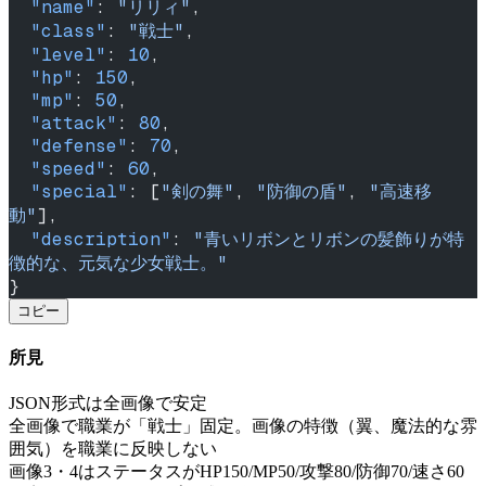
  "name"
: 
"リリィ"
,
  "class"
: 
"戦士"
,
  "level"
: 
10
,
  "hp"
: 
150
,
  "mp"
: 
50
,
  "attack"
: 
80
,
  "defense"
: 
70
,
  "speed"
: 
60
,
  "special"
: [
"剣の舞"
, 
"防御の盾"
, 
"高速移
動"
],
  "description"
: 
"青いリボンとリボンの髪飾りが特
徴的な、元気な少女戦士。"
}
コピー
所見
JSON形式は全画像で安定
全画像で職業が「戦士」固定。画像の特徴（翼、魔法的な雰
囲気）を職業に反映しない
画像3・4はステータスがHP150/MP50/攻撃80/防御70/速さ60