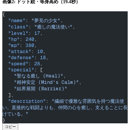
画像2: ドット絵・等身高め（19.4秒）
{
  "name"
: 
"夢見の少女"
,
  "class"
: 
"癒しの魔法使い"
,
  "level"
: 
17
,
  "hp"
: 
240
,
  "mp"
: 
380
,
  "attack"
: 
10
,
  "defense"
: 
18
,
  "speed"
: 
28
,
  "special"
: [
    "聖なる癒し (Heal)"
,
    "精神安定 (Mind's Calm)"
,
    "結界展開 (Barrier)"
  ],
  "description"
: 
"繊細で優雅な雰囲気を持つ魔法使
い。直接的な戦闘よりも、仲間の心を癒し、支えることに長
けている。"
}
コピー