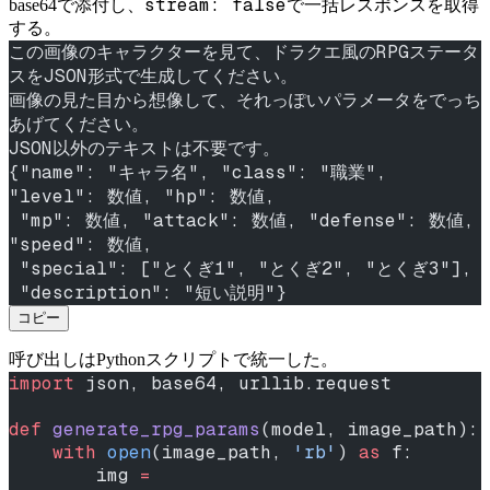
stream: false
base64で添付し、
で一括レスポンスを取得
する。
この画像のキャラクターを見て、ドラクエ風のRPGステータ
スをJSON形式で生成してください。
画像の見た目から想像して、それっぽいパラメータをでっち
あげてください。
JSON以外のテキストは不要です。
{"name": "キャラ名", "class": "職業", 
"level": 数値, "hp": 数値,
 "mp": 数値, "attack": 数値, "defense": 数値, 
"speed": 数値,
 "special": ["とくぎ1", "とくぎ2", "とくぎ3"],
 "description": "短い説明"}
コピー
呼び出しはPythonスクリプトで統一した。
import
 json, base64, urllib.request
def
 generate_rpg_params
(model, image_path):
    with
 open
(image_path, 
'rb'
) 
as
 f:
        img 
=