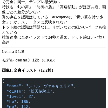
で完全に同一。テンプレ感が強い
特技も「剣の舞」「防御の盾」「高速移動」がほぼ共通。画
像ごとの差分が少ない
翼の存在を認識はしている（descriptionに「青い翼を持つ少
女」）が、ステータスに反映されない
ドット絵の認識は問題なし。リボンなどの細かいパーツも拾
えている
推論速度は全身イラストで24秒と遅め。ドット絵は3〜4秒と
高速
Gemma 3 12B
gemma3:12b
モデル
:
（8.1GB）
画像1: 全身イラスト（12.2秒）
{
  "name"
: 
"シエル・ヴァルキュリア"
,
  "class"
: 
"堕天使騎士"
,
  "level"
: 
27
,
  "hp"
: 
185
,
  "mp"
: 
112
,