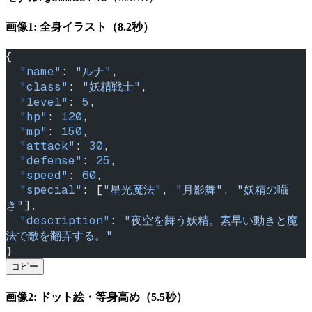
画像1: 全身イラスト（8.2秒）
{
  "name"
: 
"ルナ"
,
  "class"
: 
"妖精戦士"
,
  "level"
: 
5
,
  "hp"
: 
120
,
  "mp"
: 
150
,
  "attack"
: 
30
,
  "defense"
: 
25
,
  "speed"
: 
60
,
  "special"
: [
"星光魔法"
, 
"月影舞"
, 
"妖精の囁
き"
],
  "description"
: 
"夜空を舞う妖精。素早い動きと魔
法で敵を翻弄する。"
}
コピー
画像2: ドット絵・等身高め（5.5秒）