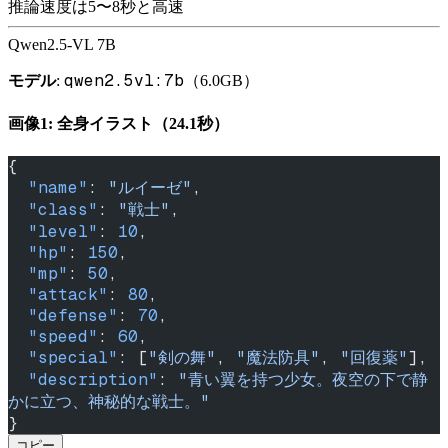
推論速度は5〜8秒と高速
Qwen2.5-VL 7B
qwen2.5vl:7b
モデル
:
（6.0GB）
画像1: 全身イラスト（24.1秒）
{
  "name"
: 
"ルイーゼ"
,
  "class"
: 
"戦士"
,
  "level"
: 
10
,
  "hp"
: 
150
,
  "mp"
: 
50
,
  "attack"
: 
80
,
  "defense"
: 
70
,
  "speed"
: 
60
,
  "special"
: [
"剣の舞"
, 
"魔法防具"
, 
"回復薬"
],
  "description"
: 
"青い翼を持つ少女。夜空の下で静
かに立つ、神秘的な戦士。"
}
コピー