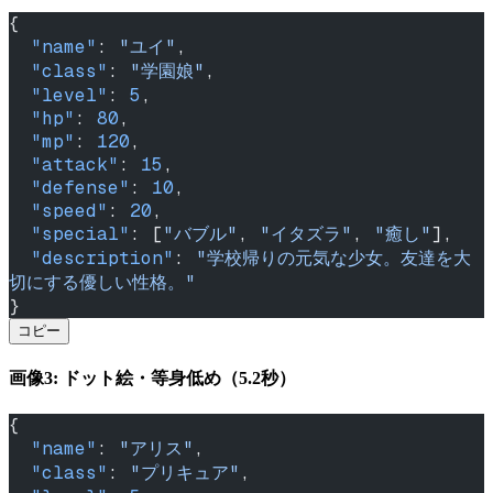
{
  "name"
: 
"ユイ"
,
  "class"
: 
"学園娘"
,
  "level"
: 
5
,
  "hp"
: 
80
,
  "mp"
: 
120
,
  "attack"
: 
15
,
  "defense"
: 
10
,
  "speed"
: 
20
,
  "special"
: [
"バブル"
, 
"イタズラ"
, 
"癒し"
],
  "description"
: 
"学校帰りの元気な少女。友達を大
切にする優しい性格。"
}
コピー
画像3: ドット絵・等身低め（5.2秒）
{
  "name"
: 
"アリス"
,
  "class"
: 
"プリキュア"
,