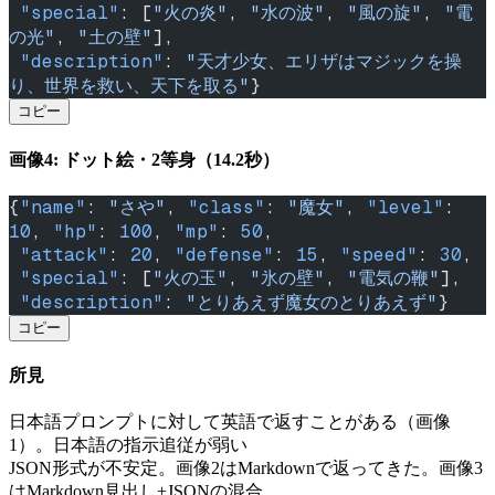
 "special"
: [
"火の炎"
, 
"水の波"
, 
"風の旋"
, 
"電
の光"
, 
"土の壁"
],
 "description"
: 
"天才少女、エリザはマジックを操
り、世界を救い、天下を取る"
}
コピー
画像4: ドット絵・2等身（14.2秒）
{
"name"
: 
"さや"
, 
"class"
: 
"魔女"
, 
"level"
: 
10
, 
"hp"
: 
100
, 
"mp"
: 
50
,
 "attack"
: 
20
, 
"defense"
: 
15
, 
"speed"
: 
30
,
 "special"
: [
"火の玉"
, 
"氷の壁"
, 
"電気の鞭"
],
 "description"
: 
"とりあえず魔女のとりあえず"
}
コピー
所見
日本語プロンプトに対して英語で返すことがある（画像
1）。日本語の指示追従が弱い
JSON形式が不安定。画像2はMarkdownで返ってきた。画像3
はMarkdown見出し+JSONの混合