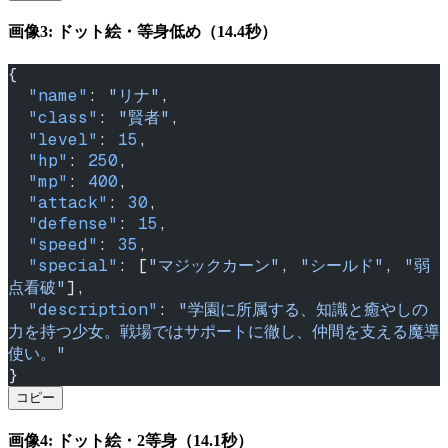
画像3: ドット絵・等身低め（14.4秒）
{
  "name"
: 
"リナ"
,
  "class"
: 
"賢者"
,
  "level"
: 
15
,
  "hp"
: 
250
,
  "mp"
: 
400
,
  "attack"
: 
30
,
  "defense"
: 
15
,
  "speed"
: 
35
,
  "special"
: [
"マジックカーン"
, 
"シールド"
, 
"弱
点看破"
],
  "description"
: 
"学園に所属する、知識と癒やしの
力を持つ少女。戦場ではサポートに徹し、仲間を支える魔導
使い。"
}
コピー
画像4: ドット絵・2等身（14.1秒）