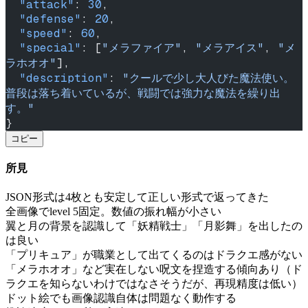
  "attack"
: 
30
,
  "defense"
: 
20
,
  "speed"
: 
60
,
  "special"
: [
"メラファイア"
, 
"メラアイス"
, 
"メ
ラホオオ"
],
  "description"
: 
"クールで少し大人びた魔法使い。
普段は落ち着いているが、戦闘では強力な魔法を繰り出
す。"
}
コピー
所見
JSON形式は4枚とも安定して正しい形式で返ってきた
全画像でlevel 5固定。数値の振れ幅が小さい
翼と月の背景を認識して「妖精戦士」「月影舞」を出したの
は良い
「プリキュア」が職業として出てくるのはドラクエ感がない
「メラホオオ」など実在しない呪文を捏造する傾向あり（ド
ラクエを知らないわけではなさそうだが、再現精度は低い）
ドット絵でも画像認識自体は問題なく動作する