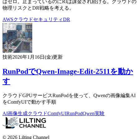
はゼロ。止まっているのにRIは課金され続ける。クラウドの
物理リスクとDR戦略を考える。
AWS
クラウド
セキュリティ
DR
技術
2026年1月16日(金)
更新
RunPodでQwen-Image-Edit-2511を動か
す
クラウドGPUサービスRunPodを使って、Qwenの画像編集AI
をComfyUIで動かす手順
AI
画像生成
クラウド
ComfyUI
RunPod
Qwen
実験
© 2026 Lilting Channel