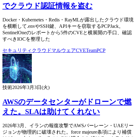
でクラウド認証情報を盗む
Docker・Kubernetes・Redis・RayMLが露出したクラウド環境
を横断して.envやSSH鍵、APIキーを窃取するPCPJack。
SentinelOneのレポートから5件のCVEと横展開の手口、確認
すべきIOCを整理した
セキュリティ
クラウド
マルウェア
CVE
TeamPCP
技術
2026年3月3日(火)
AWSのデータセンターがドローンで燃
えた。SLAは助けてくれない
2026年3月、イランの報復攻撃でAWSバーレーン・UAEリー
ジョンが物理的に破壊された。force majeure条項により補償