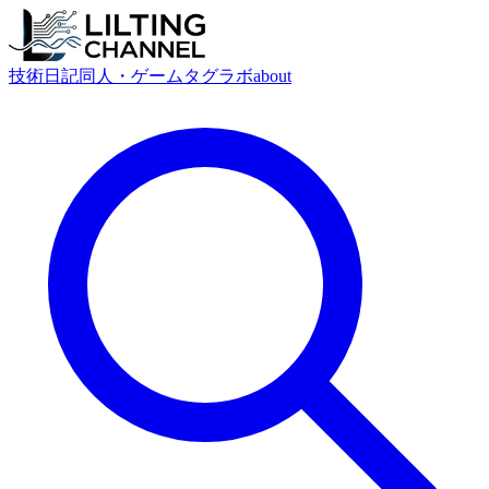
技術
日記
同人・ゲーム
タグ
ラボ
about