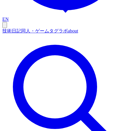
EN
技術
日記
同人・ゲーム
タグ
ラボ
about