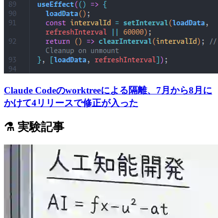
Claude Codeのworktreeによる隔離、7月から8月に
かけて4リリースで修正が入った
⚗️ 実験記事