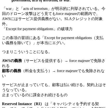
government, acts of terrorism, or war
.
「war」と「acts of terrorism」が明示的に列挙されている。今
回のドローン攻撃はどう見てもforce majeureの範囲内で、
AWSにはサービス提供義務がない。SLAクレジットの対象
外。
「Except for payment obligations」の破壊力
この条項の冒頭にある「Except for payment obligations（支払
い義務を除いて）」が本当にエグい。
つまりこういうことになる。
AWSの義務
（サービスを提供する）→ force majeureで免除さ
れる
顧客の義務
（料金を支払う）→ force majeureでも免除されな
い
サービスが止まっていても、顧客は払い続ける。契約上はそ
うなっている。
止まっているのに課金され続けるもの
Reserved Instance（RI）
は「キャパシティを予約する契