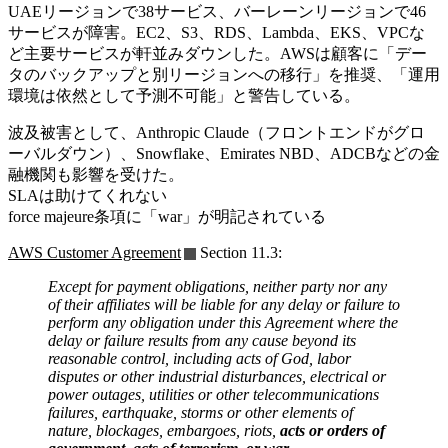
UAEリージョンで38サービス、バーレーンリージョンで46
サービスが障害。EC2、S3、RDS、Lambda、EKS、VPCな
ど主要サービスが軒並みダウンした。AWSは顧客に「デー
タのバックアップと別リージョンへの移行」を推奨、「運用
環境は依然として予測不可能」と警告している。
波及被害として、Anthropic Claude（フロントエンドがグロ
ーバルダウン）、Snowflake、Emirates NBD、ADCBなどの金
融機関も影響を受けた。
SLAは助けてくれない
force majeure条項に「war」が明記されている
AWS Customer Agreement
Section 11.3:
Except for payment obligations, neither party nor any
of their affiliates will be liable for any delay or failure to
perform any obligation under this Agreement where the
delay or failure results from any cause beyond its
reasonable control, including acts of God, labor
disputes or other industrial disturbances, electrical or
power outages, utilities or other telecommunications
failures, earthquake, storms or other elements of
nature, blockages, embargoes, riots,
acts or orders of