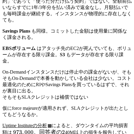
約」であって「使った分だけ払う契約」ではない。全額前払
いならすでに1年/3年分を払い済みで返金なし。月額払いで
も毎時課金が継続する。インスタンスが物理的に存在しなく
ても。
Savings Plans
も同様。コミットした金額は使用量に関係な
く課金される。
EBSボリューム
はアタッチ先のEC2が死んでいても、ボリュ
ームが存在する限り課金。
S3
もデータが存在する限り課
金。
On-Demandインスタンスだけは停止中の課金がないが、そも
そもOn-Demandで本番を動かしている会社は少ない。コスト
最適化のためにRIやSavings Plansを買っているはずで、それ
が裏目に出る。
そもそもSLAクレジットは補償ではない
仮にforce majeureが適用されず、SLAクレジットが出たとし
てもどうなるか。
Uptime Instituteの分析
によると、ダウンタイムの平均損害
973,000。
973
,
000
。回答者の
2
額は
40M以上の損失を報告してい