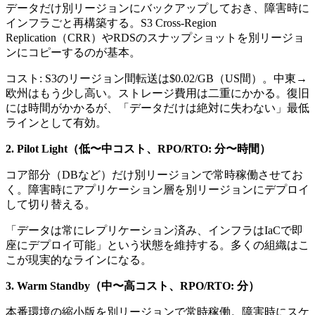
データだけ別リージョンにバックアップしておき、障害時に
インフラごと再構築する。S3 Cross-Region
Replication（CRR）やRDSのスナップショットを別リージョ
ンにコピーするのが基本。
コスト: S3のリージョン間転送は$0.02/GB（US間）。中東→
欧州はもう少し高い。ストレージ費用は二重にかかる。復旧
には時間がかかるが、「データだけは絶対に失わない」最低
ラインとして有効。
2. Pilot Light（低〜中コスト、RPO/RTO: 分〜時間）
コア部分（DBなど）だけ別リージョンで常時稼働させてお
く。障害時にアプリケーション層を別リージョンにデプロイ
して切り替える。
「データは常にレプリケーション済み、インフラはIaCで即
座にデプロイ可能」という状態を維持する。多くの組織はこ
こが現実的なラインになる。
3. Warm Standby（中〜高コスト、RPO/RTO: 分）
本番環境の縮小版を別リージョンで常時稼働。障害時にスケ