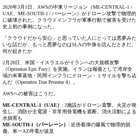
2026年3月1日、AWSの中東リージョン（ME-CENTRAL-1 /
UAE、ME-SOUTH-1 / バーレーン）がドローン攻撃で物理的
に破壊された。クラウドインフラが軍事行動で被害を受けた
史上初の事例になった。
「クラウドだから安心」と思っていた人にとっては悪夢みた
いな話だが、もっと悪夢なのはSLAの中身を読んだときだ。
何が起きたか
2月28日、米国・イスラエルがイランへの大規模攻撃
（Operation Epic Fury）を実施。イランは報復として湾岸全
域の米軍基地・民間インフラにドローン・ミサイルを撃ち込
んだ（Operation True Promise 4）。
AWSへの被害はこうだ。
ME-CENTRAL-1（UAE）
: 2施設がドローン直撃。火災が発
生し、消防が主電源・非常用発電機を遮断。消火活動による
水損害も
ME-SOUTH-1（バーレーン）
: 近傍着弾の爆風で物理的損
傷。単一AZ停電が波及