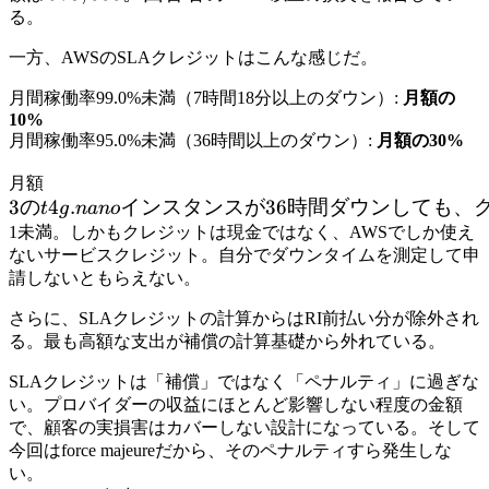
回答者の
る。
2%は
一方、AWSのSLAクレジットはこんな感じだ。
月間稼働率99.0%未満（7時間18分以上のダウン）:
月額の
10%
月間稼働率95.0%未満（36時間以上のダウン）:
月額の30%
3の
月額
3
の
t4g.nano
4
.
インスタンスが
36
時間ダウンしても、
t
g
nan
o
インス
1未満。しかもクレジットは現金ではなく、AWSでしか使え
ないサービスクレジット。自分でダウンタイムを測定して申
タンス
請しないともらえない。
が36時
間ダウ
さらに、SLAクレジットの計算からはRI前払い分が除外され
ンして
る。最も高額な支出が補償の計算基礎から外れている。
も、ク
レジッ
SLAクレジットは「補償」ではなく「ペナルティ」に過ぎな
い。プロバイダーの収益にほとんど影響しない程度の金額
トは
で、顧客の実損害はカバーしない設計になっている。そして
今回はforce majeureだから、そのペナルティすら発生しな
い。