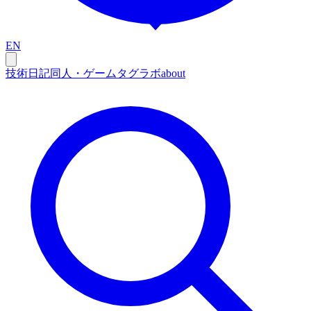
EN
技術
日記
同人・ゲーム
タグ
ラボ
about