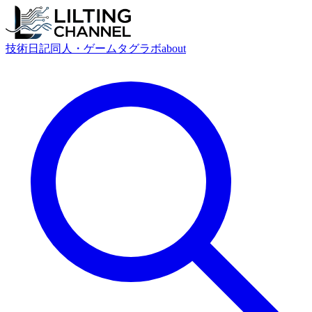
技術
日記
同人・ゲーム
タグ
ラボ
about