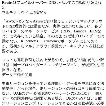
Route 53フェイルオーバー
: DNSレベルでの自動切り替え設
定
マルチクラウドは現実的か
「AWSがダメならAzureに切り替える」というマルチクラウ
ドDRは理論的には最強だが、実際にはかなり厳しい。各プ
ロバイダーのマネージドサービス（RDS、Lambda、EKSな
ど）に依存している場合、そのままでは別プロバイダーでは
動かない。Kubernetes + Terraformでポータブルにしておく
か、最初からマルチクラウド前提のアーキテクチャを組む必
要がある。
コストも運用負荷も跳ね上がるので、よほどの理由がない限
りは「同一プロバイダーのマルチリージョン」が現実的な選
択肢になる。
データ主権の問題
中東リージョンを使っている理由が「データを中東に置く法
的要件」だった場合、別リージョンへの移行はそう簡単では
ない。UAEのデータ保護法やバーレーンのPDPLなど、個人
データの国外移転に制限がある場合、DRのためとはいえ欧
州リージョンにレプリケーションできるかは法務確認が必要