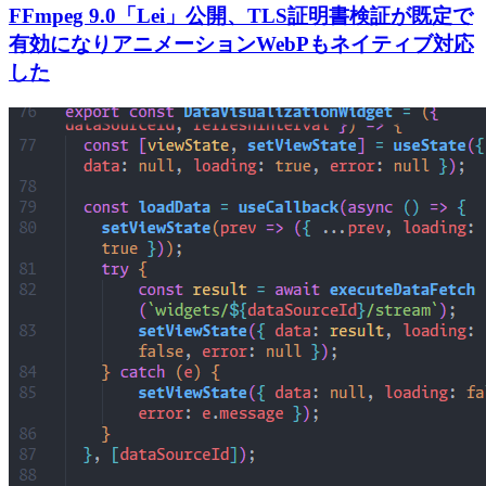
FFmpeg 9.0「Lei」公開、TLS証明書検証が既定で
有効になりアニメーションWebPもネイティブ対応
した