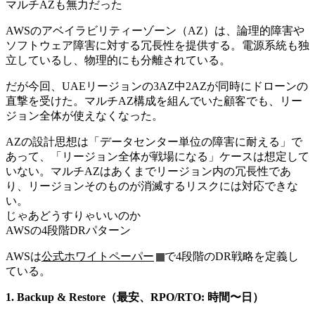
マルチAZも無力だった
AWSのアベイラビリティーゾーン（AZ）は、論理的障害や
ソフトウェア障害に対する冗長性を提供する。電源系統も独
立しているし、物理的にも分離されている。
だが今回、UAEリージョンの3AZ中2AZが同時にドローンの
直撃を受けた。マルチAZ構成を組んでいた顧客でも、リー
ジョン全体が使えなくなった。
AZの設計思想は「データセンター単位の障害に耐える」で
あって、「リージョン全体が戦場になる」ケースは想定して
いない。マルチAZはあくまでリージョン内の冗長性であ
り、リージョンそのものが消滅するリスクには対応できな
い。
じゃあどうすりゃいいのか
AWSの4段階DRパターン
AWSは
公式ホワイトペーパー
で4段階のDR戦略を定義し
ている。
1. Backup & Restore（最安、RPO/RTO: 時間〜日）