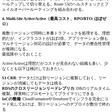
ールアップして切り替える。Route 53のヘルスチェックとフ
ェイルオーバールーティングを組み合わせる。
4. Multi-Site Active/Active（最高コスト、RPO/RTO: ほぼゼ
ロ）
複数リージョンで同時に本番トラフィックを処理する。理想
的だが、インフラコストがほぼ2倍。アプリケーション側も
マルチリージョン対応の設計が必要で、データの整合性管理
が複雑になる。
最低限やっておくこと
Active/Activeは理想だがコストが見合わない組織も多い。少
なくとも以下は検討しておきたい。
S3 CRR
: データだけは別リージョンに複製しておく。リー
ジョンが消滅してもデータは残る
RDSのクロスリージョンリードレプリカ
: DBのリアルタイム
複製。障害時にプロモートしてプライマリにできる
IaCの整備
: CloudFormationやTerraformでインフラを完全にコ
ード化しておけば、別リージョンへのデプロイが数分で終わ
る