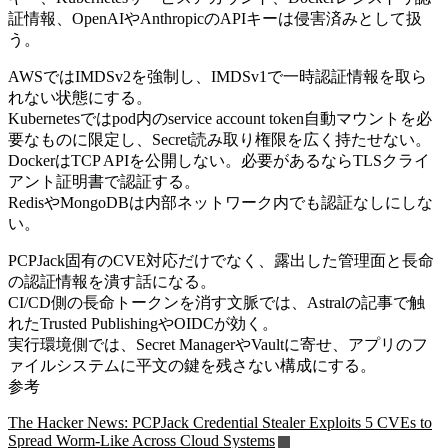
証情報、OpenAIやAnthropicのAPIキーは侵害済みとして扱
う。
AWSではIMDSv2を強制し、IMDSv1で一時認証情報を取ら
れない状態にする。
Kubernetesではpod内のservice account token自動マウントを必
要なものに限定し、Secret読み取り権限を広く持たせない。
DockerはTCP APIを公開しない。必要があるならTLSクライ
アント証明書で認証する。
RedisやMongoDBは内部ネットワーク内でも認証なしにしな
い。
PCPJack固有のCVE対応だけでなく、露出した管理面と長命
の認証情報を潰す話になる。
CI/CD側の長命トークンを消す文脈では、Astralの記事で触
れたTrusted PublishingやOIDCが効く。
実行環境側では、Secret ManagerやVaultに寄せ、アプリのフ
ァイルシステムに平文の鍵を残さない構成にする。
参考
The Hacker News: PCPJack Credential Stealer Exploits 5 CVEs to
Spread Worm-Like Across Cloud Systems