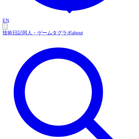
EN
技術
日記
同人・ゲーム
タグ
ラボ
about