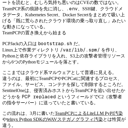
ートを読むと、むしろ気持ち悪いのはCVEの数ではない。
.env
TeamPCP系の痕跡を先に消し、
、SSH鍵、クラウドメ
タデータ、Kubernetes Secret、Docker Secretをまとめて吸い上
げる「既に荒らされたクラウド環境の乗っ取り直し」みたい
な動きになっている。
TeamPCPの置き換えから始まる
bootstrap.sh
PCPJackの入口は
だ。
/var/lib/.spm/
Linux上で作業ディレクトリ
を作り、
Pythonと依存ライブラリを入れ、S3上の攻撃者管理リソース
から6つのPythonモジュールを落とす。
ここまではクラウド系マルウェアとして普通に見える。
違うのは、最初にTeamPCPやPCPCatに関連するプロセス、
ファイル、サービス、コンテナを探して削除するところだ。
SentinelOneは、侵害済みホストからTeamPCPを追い出せたか
PCP replaced
どうかを
というフィールドでC2（攻撃者
の指令サーバー）に送っていたと書いている。
この流れは、3月に書いた
TeamPCPによるLiteLLM PyPI汚染
や
telnyx Python SDKのWAVステガノグラフィ汚染
とは性質が
違う。