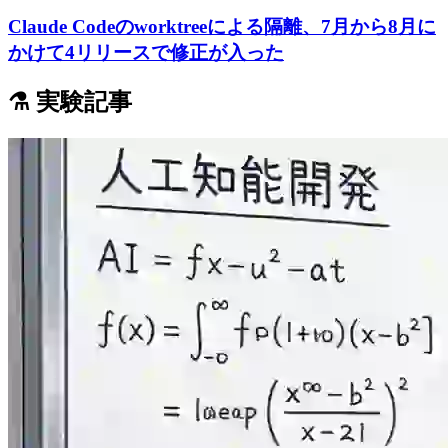
Claude Codeのworktreeによる隔離、7月から8月に
かけて4リリースで修正が入った
⚗️ 実験記事