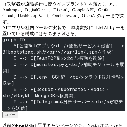
（攻撃者が遠隔操作に使うインプラント）を落としつつ、
Anthropic、DigitalOcean、Discord、Google API、Grafana
Cloud、HashiCorp Vault、OnePassword、OpenAIのキーまで探
す。
AIアプリや社内ツールの実装で、環境変数にLLM APIキーを
置いている構成にはそのまま刺さる。
graph TD
    A[公開Webアプリや<br/>露出サービスを侵害] --> 
B[bootstrap.shが<br/>/var/lib/.spmを作成]
    B --> C[TeamPCP系の<br/>痕跡を削除]
    C --> D[monitor.pyと<br/>補助モジュールを展
開]
    D --> E[.env・SSH鍵・<br/>クラウド認証情報を
収集]
    E --> F[Docker・Kubernetes・Redis・
<br/>RayML・MongoDBへ横展開]
    F --> G[Telegramや外部サーバーへ<br/>窃取デ
ータを送信]
コピー
以前の
React2Shell悪用キャンペーン
でも、Next.jsホストから