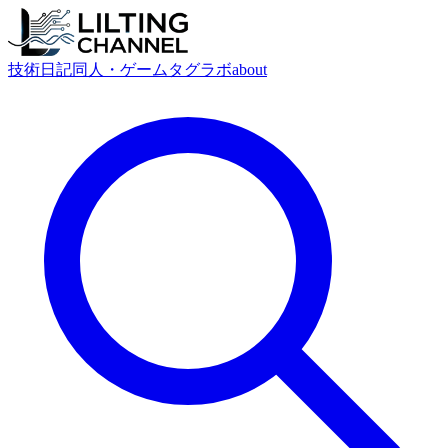
技術
日記
同人・ゲーム
タグ
ラボ
about