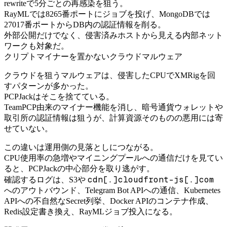
rewriteで5分ごとの再感染を狙う。
RayMLでは8265番ポートにジョブを投げ、MongoDBでは
27017番ポートからDB内の認証情報を削る。
外部公開だけでなく、侵害済みホストから見える内部ネット
ワークも対象だ。
クリプトマイナーを置かないクラウドマルウェア
クラウドを狙うマルウェアは、侵害したCPUでXMRigを回
すパターンが多かった。
PCPJackはそこを捨てている。
TeamPCP由来のマイナー機能を消し、暗号通貨ウォレットや
取引所の認証情報は狙うが、計算資源そのものの悪用には寄
せていない。
この違いは運用側の見落としにつながる。
CPU使用率の急増やマイニングプールへの通信だけを見てい
ると、PCPJackの中心部分を取り逃がす。
cdn[.]cloudfront-js[.]com
確認するログは、S3や
へのアウトバウンド、Telegram Bot APIへの通信、Kubernetes
APIへの不自然なSecret列挙、Docker APIのコンテナ作成、
Redis設定書き換え、RayMLジョブ投入になる。