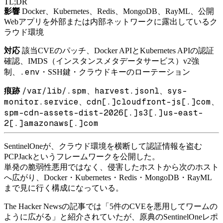
TL;DR
影響
Docker、Kubernetes、Redis、MongoDB、RayML、公開
Webアプリを外部または内部ネットワークに露出しているク
ラウド環境
対応
該当CVEのパッチ、Docker APIとKubernetes APIの認証
確認、IMDS（インスタンスメタデータサービス）v2強
.env
制、
・SSH鍵・クラウドキーのローテーション
/var/lib/.spm
harvest.jsonl
sys-
痕跡
、
、
monitor.service
cdn[.]cloudfront-js[.]com
、
、
spm-cdn-assets-dist-2026[.]s3[.]us-east-
2[.]amazonaws[.]com
SentinelOneが、クラウド環境を横断して認証情報を盗む
PCPJackというフレームワークを公開した。
単発の脆弱性悪用ではなく、侵害したホストから次のホスト
へ広がり、Docker・Kubernetes・Redis・MongoDB・RayML
まで見に行く構成になっている。
The Hacker Newsの記事では「5件のCVEを悪用してワームの
ように広がる」と紹介されていたが、原典のSentinelOneレポ