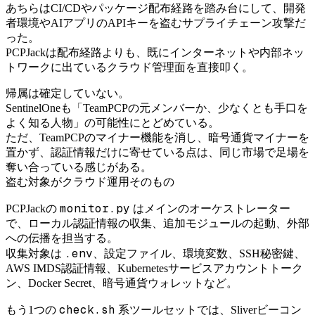
あちらはCI/CDやパッケージ配布経路を踏み台にして、開発
者環境やAIアプリのAPIキーを盗むサプライチェーン攻撃だ
った。
PCPJackは配布経路よりも、既にインターネットや内部ネッ
トワークに出ているクラウド管理面を直接叩く。
帰属は確定していない。
SentinelOneも「TeamPCPの元メンバーか、少なくとも手口を
よく知る人物」の可能性にとどめている。
ただ、TeamPCPのマイナー機能を消し、暗号通貨マイナーを
置かず、認証情報だけに寄せている点は、同じ市場で足場を
奪い合っている感じがある。
盗む対象がクラウド運用そのもの
monitor.py
PCPJackの
はメインのオーケストレーター
で、ローカル認証情報の収集、追加モジュールの起動、外部
への伝播を担当する。
.env
収集対象は
、設定ファイル、環境変数、SSH秘密鍵、
AWS IMDS認証情報、Kubernetesサービスアカウントトーク
ン、Docker Secret、暗号通貨ウォレットなど。
check.sh
もう1つの
系ツールセットでは、Sliverビーコン