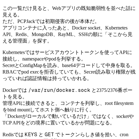
この一覧だけ見ると、Webアプリの既知脆弱性を並べた話に
見える。
ただ、PCPJackでは初期侵害の後が本体だ。
アプリコンテナに入ったあと、Docker socket、Kubernetes
API、Redis、MongoDB、RayML、SSHの順に「そこから見
える管理面」を探す。
Kubernetesではサービスアカウントトークンを使ってAPIに
接続し、namespaceやpodを列挙する。
SecretとConfigMapを読み、base64デコードして中身を取る。
RBACでpod execを拒否していても、Secret読み取り権限が残
っていれば認証情報は持っていかれる。
/var/run/docker.sock
Dockerでは
と2375/2376番ポー
トを見る。
管理APIに接続できると、コンテナを列挙し、root filesystem
をbind mountしてホスト側へ触りに行く。
「Dockerがローカルで動いているだけ」ではなく、socketや
TCP APIをどの境界に置いているかが問題になる。
KEYS
GET
Redisでは
と
でトークンらしき値を拾い、cron