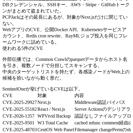
DBクレデンシャル、SSHキー、AWS・Stripe・GitHubトーク
ンがまとめて盗まれていた。
PCPJackはその延長にあるが、対象がNext.jsだけに閉じてい
ない。
WebアプリのCVE、公開Docker API、Kubernetesサービスア
カウント、Redis cron rewrite、RayMLジョブ投入を同じフレ
ームワークに詰めている。
使われる5件のCVE
外部伝播では、Common Crawlのparquetデータからホスト名
を引き、複数ノードで分担してスキャンする。
中央のターゲットリストを持たず、各感染ノードがWeb上の
候補を拾いながら動く形だ。
SentinelOneが挙げているCVEは以下。
CVE
対象
内容
CVE-2025-29927
Next.js
Middleware認証バイパス
CVE-2025-55182
React / Next.js
Server Actionsのデシリア
CVE-2026-1357
WPVivid Backup
認証なしファイルアップロ
CVE-2025-9501
W3 Total Cache
cached mfunc comment経由のP
CVE-2025-48703
CentOS Web Panel
Filemanager changePermのshell