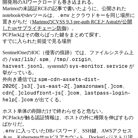
開発用のAIワークロードも巻き込まれる。
Marimoの未認証RCEの記事で書いたように、公開された
.env
notebookやdevツールは、
とクラウドキーを同じ場所に
置きがちだ（
MarimoのCVSS 9.3 pre-auth RCEとAstralが公開
したuvサプライチェーン防御
）。
PCPJackはその散らばった鍵をまとめて探す。
すでに入られた前提で見る場所
SentinelOneのIOC（侵害の痕跡）では、ファイルシステム上
/var/lib/.spm
/tmp/.origin
の
、
、
harvest.jsonl
sys-monitor.service
、systemdの
が
挙がっている。
spm-cdn-assets-dist-
外向き通信では
2026[.]s3[.]us-east-2[.]amazonaws[.]com
、
cdn[.]cloudfront-js[.]com
lastpass-login-
、
help[.]com
が出てくる。
ホスト単体の削除だけで終わらせると危ない。
PCPJackが触る認証情報は、ホストの外に権限を伸ばすもの
ばかりだ。
.env
に入っていたDBパスワード、SSH鍵、AWSアクセス
キー、Kubernetesサービスアカウント、Dockerレジストリ認