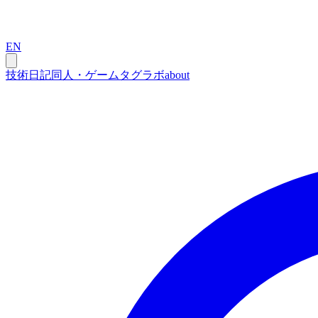
EN
技術
日記
同人・ゲーム
タグ
ラボ
about