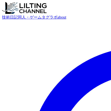
技術
日記
同人・ゲーム
タグ
ラボ
about