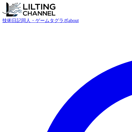
技術
日記
同人・ゲーム
タグ
ラボ
about