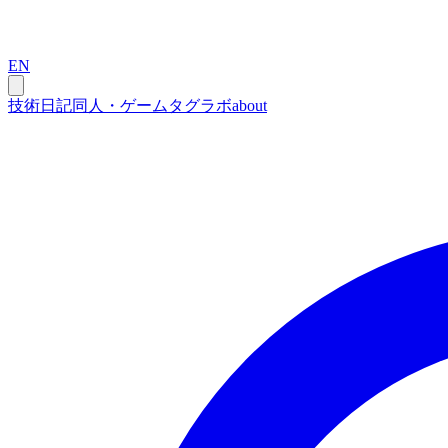
EN
技術
日記
同人・ゲーム
タグ
ラボ
about