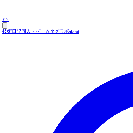
EN
技術
日記
同人・ゲーム
タグ
ラボ
about