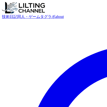
技術
日記
同人・ゲーム
タグ
ラボ
about