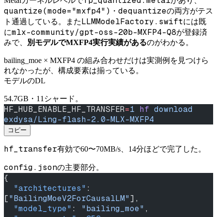
fp_quantized.metal
Metalカーネルレベルで
があり、
quantize(mode="mxfp4")
dequantize
・
の両方がテス
LLMModelFactory.swift
ト通過している。また
には既
mlx-community/gpt-oss-20b-MXFP4-Q8
に
が登録済
みで、
別モデルでMXFP4実行実績がある
のがわかる。
bailing_moe × MXFP4 の組み合わせだけは実測例を見つけら
れなかったが、構成要素は揃っている。
モデルのDL
54.7GB・11シャード。
HF_HUB_ENABLE_HF_TRANSFER
=
1
 hf
 download
exdysa/Ling-flash-2.0-MLX-MXFP4
コピー
hf_transfer
有効で60〜70MB/s、14分ほどで完了した。
config.json
の主要部分。
{
  "architectures"
: 
[
"BailingMoeV2ForCausalLM"
],
  "model_type"
: 
"bailing_moe"
,