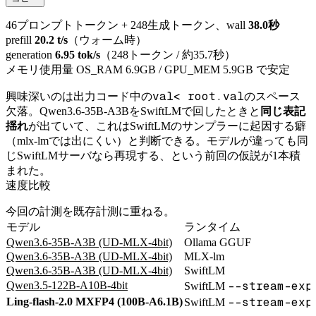
46プロンプトトークン + 248生成トークン、wall
38.0秒
prefill
20.2 t/s
（ウォーム時）
generation
6.95 tok/s
（248トークン / 約35.7秒）
メモリ使用量 OS_RAM 6.9GB / GPU_MEM 5.9GB で安定
val< root.val
興味深いのは出力コード中の
のスペース
欠落。Qwen3.6-35B-A3BをSwiftLMで回したときと
同じ表記
揺れ
が出ていて、これはSwiftLMのサンプラーに起因する癖
（mlx-lmでは出にくい）と判断できる。モデルが違っても同
じSwiftLMサーバなら再現する、という前回の仮説が1本積
まれた。
速度比較
今回の計測を既存計測に重ねる。
モデル
ランタイム
Qwen3.6-35B-A3B (UD-MLX-4bit)
Ollama GGUF
Qwen3.6-35B-A3B (UD-MLX-4bit)
MLX-lm
Qwen3.6-35B-A3B (UD-MLX-4bit)
SwiftLM
--stream-exp
Qwen3.5-122B-A10B-4bit
SwiftLM
--stream-exp
Ling-flash-2.0 MXFP4 (100B-A6.1B)
SwiftLM