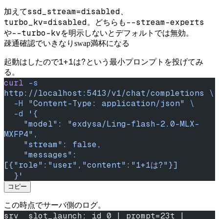
ssd_stream=disabled
加えて
、
turbo_kv=disabled
--stream-experts
。どちらも
--turbo-kv
や
を明示しないとデフォルトでは無効。
疎通確認でいきなりswap満杯になる
1+1は?
起動はしたので
という最小プロンプトを投げてみ
る。
curl
 -s
http://localhost:5413/v1/chat/completions
 \
  -H
 "Content-Type: application/json"
 \
  -d
 '{
    "model": "exdysa/Ling-flash-2.0-MLX-
MXFP4",
    "stream": false,
    "messages": 
[{"role":"user","content":"1+1は?"}]
  }'
コピー
この時点でサーバ側のログ。
srv  slot_launch: id 0 | prompt=23t | 