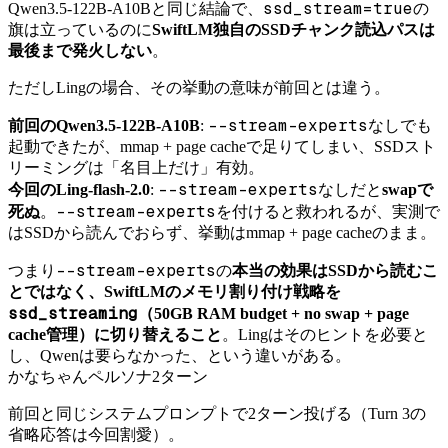
ssd_stream=true
Qwen3.5-122B-A10Bと同じ結論で、
の
旗は立っているのに
SwiftLM独自のSSDチャンク読込パスは
最後まで発火しない
。
ただしLingの場合、その挙動の意味が前回とは違う。
--stream-experts
前回のQwen3.5-122B-A10B
:
なしでも
起動できたが、mmap + page cacheで足りてしまい、SSDスト
リーミングは「名目上だけ」有効。
--stream-experts
今回のLing-flash-2.0
:
なしだと
swapで
--stream-experts
死ぬ
。
を付けると救われるが、実測で
はSSDから読んでおらず、挙動はmmap + page cacheのまま。
--stream-experts
つまり
の
本当の効果はSSDから読むこ
とではなく、SwiftLMのメモリ割り付け戦略を
ssd_streaming
（50GB RAM budget + no swap + page
cache管理）に切り替えること
。Lingはそのヒントを必要と
し、Qwenは要らなかった、という違いがある。
かなちゃんペルソナ2ターン
前回と同じシステムプロンプトで2ターン投げる（Turn 3の
省略応答は今回割愛）。