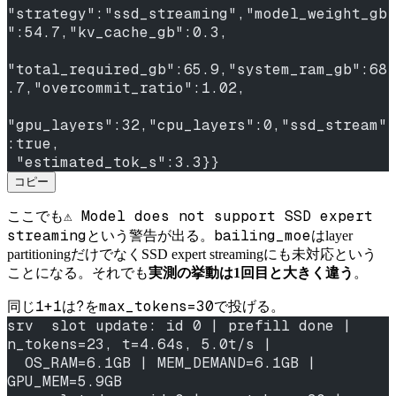
"strategy":"ssd_streaming","model_weight_gb
":54.7,"kv_cache_gb":0.3,
"total_required_gb":65.9,"system_ram_gb":68
.7,"overcommit_ratio":1.02,
"gpu_layers":32,"cpu_layers":0,"ssd_stream"
:true,
 "estimated_tok_s":3.3}}
コピー
⚠️ Model does not support SSD expert
ここでも
streaming
bailing_moe
という警告が出る。
はlayer
partitioningだけでなくSSD expert streamingにも未対応という
ことになる。それでも
実測の挙動は1回目と大きく違う
。
1+1は?
max_tokens=30
同じ
を
で投げる。
srv  slot update: id 0 | prefill done | 
n_tokens=23, t=4.64s, 5.0t/s |
  OS_RAM=6.1GB | MEM_DEMAND=6.1GB | 
GPU_MEM=5.9GB