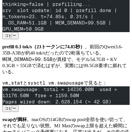
thinking=false | prefilling...
srv  slot update: id 0 | prefill done | 
n_tokens=23, t=74.85s, 0.3t/s |
  OS_RAM=51.1GB | MEM_DEMAND=99.5GB | 
GPU_MEM=50.9GB
コピー
prefill 0.3 tok/s（23トークンに74.85秒）
。前回のQwen3.6-
35B-A3Bが約40 tok/sだったので2桁落ちている。
MEM_DEMAND=99.5GB
が異様で、モデル54.7GB + KV
0.3GB = 55GBで済むはずが、実際には99.5GB要求に膨れて
いる。
vm_stat
sysctl vm.swapusage
と
で見ると：
vm.swapusage: total = 14336.00M  used = 
13176.50M  free = 1159.50M
Pages wired down: 2,628,154 (≈ 42 GB)
コピー
swapが満杯
。macOSの14GBのswap pool全部を使い切って、
それでも足りない状態。M1 Maxのswap上限を超えた瞬間に
カーネルパニック予備軍になる。応答は出るが、その先の生