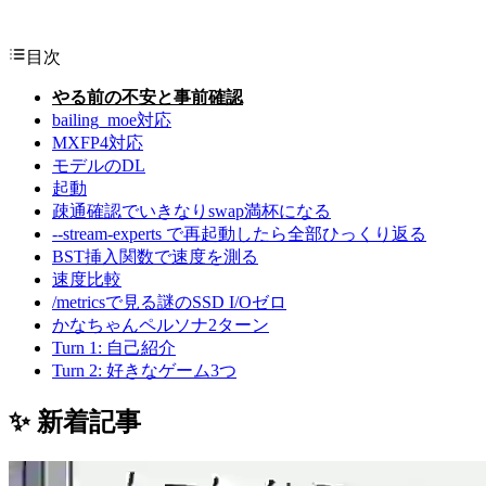
目次
やる前の不安と事前確認
bailing_moe対応
MXFP4対応
モデルのDL
起動
疎通確認でいきなりswap満杯になる
--stream-experts で再起動したら全部ひっくり返る
BST挿入関数で速度を測る
速度比較
/metricsで見る謎のSSD I/Oゼロ
かなちゃんペルソナ2ターン
Turn 1: 自己紹介
Turn 2: 好きなゲーム3つ
✨ 新着記事