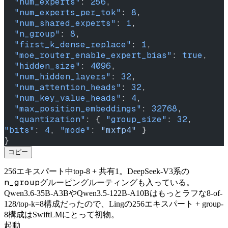
  "num_experts"
: 
256
,
  "num_experts_per_tok"
: 
8
,
  "num_shared_experts"
: 
1
,
  "n_group"
: 
8
,
  "first_k_dense_replace"
: 
1
,
  "moe_router_enable_expert_bias"
: 
true
,
  "hidden_size"
: 
4096
,
  "num_hidden_layers"
: 
32
,
  "num_attention_heads"
: 
32
,
  "num_key_value_heads"
: 
4
,
  "max_position_embeddings"
: 
32768
,
  "quantization"
: { 
"group_size"
: 
32
, 
"bits"
: 
4
, 
"mode"
: 
"mxfp4"
 }
}
コピー
256エキスパート中top-8 + 共有1。DeepSeek-V3系の
n_group
グルーピングルーティングも入っている。
Qwen3.6-35B-A3BやQwen3.5-122B-A10Bはもっとラフな8-of-
128/top-k=8構成だったので、Lingの256エキスパート + group-
8構成はSwiftLMにとって初物。
起動