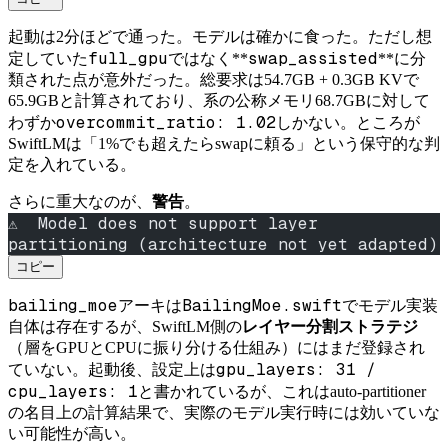
起動は2分ほどで通った。モデルは確かに食った。ただし想
full_gpu
swap_assisted
定していた
ではなく**
**に分
類された点が意外だった。総要求は54.7GB + 0.3GB KVで
65.9GBと計算されており、系の公称メモリ68.7GBに対して
overcommit_ratio: 1.02
わずか
しかない。ところが
SwiftLMは「1%でも超えたらswapに頼る」という保守的な判
定を入れている。
さらに重大なのが、
警告
。
⚠️  Model does not support layer 
partitioning (architecture not yet adapted)
コピー
bailing_moe
BailingMoe.swift
アーキは
でモデル実装
自体は存在するが、SwiftLM側の
レイヤー分割ストラテジ
（層をGPUとCPUに振り分ける仕組み）にはまだ登録され
gpu_layers: 31 /
ていない。起動後、設定上は
cpu_layers: 1
と書かれているが、これはauto-partitioner
の名目上の計算結果で、実際のモデル実行時には効いていな
い可能性が高い。