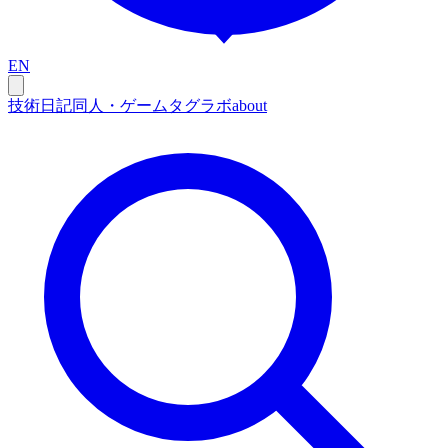
EN
技術
日記
同人・ゲーム
タグ
ラボ
about