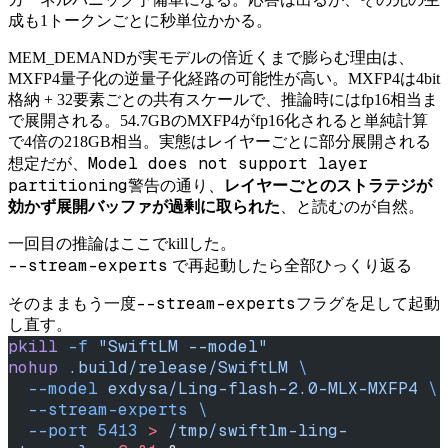
成も1トークンごとに秒単位かかる。
MEM_DEMANDが実モデルの倍近くまで膨らむ理由は、
MXFP4量子化の逆量子化経路の可能性が高い。MXFP4は4bit
格納 + 32要素ごとの共有スケールで、推論時にはfp16相当ま
で展開される。54.7GBのMXFP4がfp16化されると単純計算
で4倍の218GB相当。実態はレイヤーごとに部分展開される
Model does not support layer
想定だが、
partitioning
警告の通り、
レイヤーごとのストラテジが
効かず展開バッファが過剰に取られた
、と読むのが自然。
一回目の推論はここでkillした。
--stream-experts
で再起動したら全部ひっくり返る
--stream-experts
そのままもう一度
フラグを足して起動
し直す。
pkill
 -f
 "SwiftLM --model"
nohup
 .build/release/SwiftLM
 \
  --model
 exdysa/Ling-flash-2.0-MLX-MXFP4
 \
  --stream-experts
 \
  --port
 5413
 >
 /tmp/swiftlm-ling-