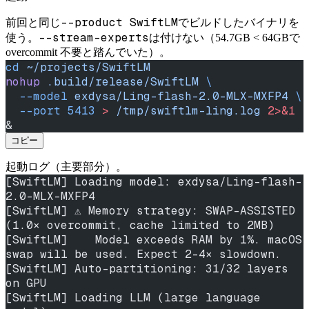
--product SwiftLM
前回と同じ
でビルドしたバイナリを
--stream-experts
使う。
は付けない（54.7GB < 64GBで
overcommit 不要と踏んでいた）。
cd
 ~/projects/SwiftLM
nohup
 .build/release/SwiftLM
 \
  --model
 exdysa/Ling-flash-2.0-MLX-MXFP4
 \
  --port
 5413
 >
 /tmp/swiftlm-ling.log
 2>&1
&
コピー
起動ログ（主要部分）。
[SwiftLM] Loading model: exdysa/Ling-flash-
2.0-MLX-MXFP4
[SwiftLM] ⚠️ Memory strategy: SWAP-ASSISTED 
(1.0× overcommit, cache limited to 2MB)
[SwiftLM]    Model exceeds RAM by 1%. macOS 
swap will be used. Expect 2-4× slowdown.
[SwiftLM] Auto-partitioning: 31/32 layers 
on GPU
[SwiftLM] Loading LLM (large language 