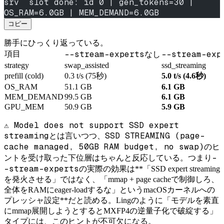
srv  slot done: id 0 | gen_tokens=30 | 
OS_RAM=6.0GB | MEM_DEMAND=6.0GB
コピー
勝手にひっくり返っている。
--stream-experts
--stream-exp
項目
なし
strategy
swap_assisted
ssd_streaming
prefill (cold)
0.3 t/s (75秒)
5.0 t/s (4.6秒)
OS_RAM
51.1 GB
6.1 GB
MEM_DEMAND
99.5 GB
6.1 GB
GPU_MEM
50.9 GB
5.9 GB
⚠️ Model does not support SSD expert
streaming
SSD STREAMING (page-
とは言いつつ、
cache managed, 50GB RAM budget, no swap)
のヒ
-
ントを受け取った下位層はちゃんと反応している。つまり
-stream-experts
の実際の効果は**「SSD expert streaming
を発火させる」ではなく、「mmap + page cacheで制御しろ、
全体をRAMにeager-loadするな」というmacOSカーネルへの
プレッシャ設定**だと読める。Lingのように「モデルを素直
にmmap展開しようとするとMXFP4の逆量子化で破綻する」
タイプには、このヒントが不可欠になる。