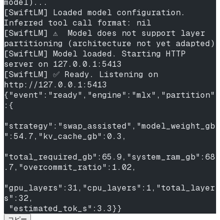
model)...
[SwiftLM] Loaded model configuration. 
Inferred tool call format: nil
[SwiftLM] ⚠️  Model does not support layer 
partitioning (architecture not yet adapted)
[SwiftLM] Model loaded. Starting HTTP 
server on 127.0.0.1:5413
[SwiftLM] ✅ Ready. Listening on 
http://127.0.0.1:5413
{"event":"ready","engine":"mlx","partition"
:{
"strategy":"swap_assisted","model_weight_gb
":54.7,"kv_cache_gb":0.3,
"total_required_gb":65.9,"system_ram_gb":68
.7,"overcommit_ratio":1.02,
"gpu_layers":31,"cpu_layers":1,"total_layer
s":32,
 "estimated_tok_s":3.3}}
コピー