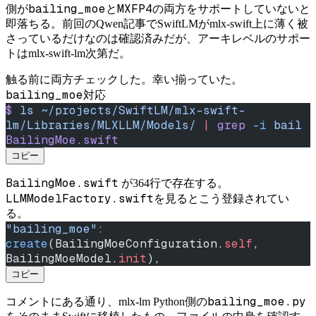
bailing_moe
MXFP4
側が
と
の両方をサポートしていないと
即落ちる。前回のQwen記事でSwiftLMがmlx-swift上に薄く被
さっているだけなのは確認済みだが、アーキレベルのサポー
トはmlx-swift-lm次第だ。
触る前に両方チェックした。幸い揃っていた。
bailing_moe
対応
$
 ls
 ~/projects/SwiftLM/mlx-swift-
lm/Libraries/MLXLLM/Models/
 |
 grep
 -i
 bail
BailingMoe.swift
コピー
BailingMoe.swift
が364行で存在する。
LLMModelFactory.swift
を見るとこう登録されてい
る。
"bailing_moe"
:
create
(BailingMoeConfiguration.
self
, 
BailingMoeModel.
init
),
コピー
bailing_moe.py
コメントにある通り、mlx-lm Python側の