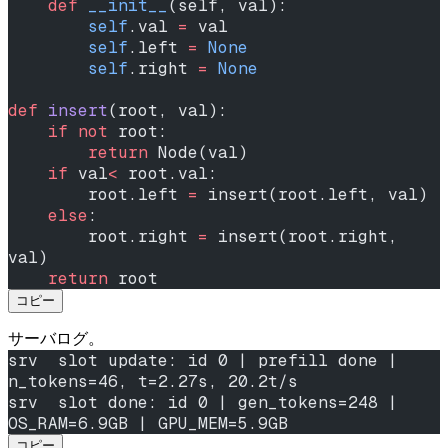
    def
 __init__
(self, val):
        self
.val 
=
 val
        self
.left 
=
 None
        self
.right 
=
 None
def
 insert
(root, val):
    if
 not
 root:
        return
 Node(val)
    if
 val
<
 root.val:
        root.left 
=
 insert(root.left, val)
    else
:
        root.right 
=
 insert(root.right, 
val)
    return
 root
コピー
サーバログ。
srv  slot update: id 0 | prefill done | 
n_tokens=46, t=2.27s, 20.2t/s
srv  slot done: id 0 | gen_tokens=248 | 
OS_RAM=6.9GB | GPU_MEM=5.9GB
コピー