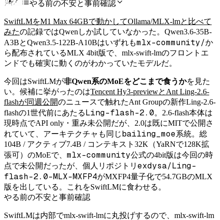
やる前の不安と事前確認
SwiftLMをM1 Max 64GBで動かしてOllama/MLX-lmと比べて
みた
の記録ではQwenしか試していなかった。Qwen3.6-35B-
mlx-community/
A3BとQwen3.5-122B-A10Bはいずれも
か
ら配布されているMLX 4bit版で、mlx-swift-lmのフロントエ
ンドでも確実に動くのがわかっていたモデルだ。
今回はSwiftLMが
非Qwen系のMoEをどこまで食うか
を見た
い。候補に挙がったのは
Tencent Hy3-previewとAnt Ling-2.6-
flashが同週公開
のニュースで触れたAnt Groupの新作Ling-2.6-
Ling-flash-2.0
flashの1世代前にあたる
。2.6-flash本体は
現時点でAPI only・重み未公開だが、2.0は既にMITで公開さ
bailing_moe
れていて、アーキテクチャも同じ
系統。総
104B / アクティブ7.4B / コンテキスト32K（YaRNで128K拡
mlx-community
張可）のMoEで、
公式の4bit版は今回の時
exdysa/Ling-
点で未公開だったが、個人リポジトリ
flash-2.0-MLX-MXFP4
がMXFP4量子化で54.7GBのMLX
版を出している。これをSwiftLMに食わせる。
やる前の不安と事前確認
SwiftLMは内部でmlx-swift-lmに丸投げするので、mlx-swift-lm