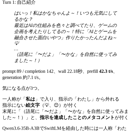
Turn 1: 自己紹介
はいっ！私はかなちゃんよ～！いつも元気にして
るかな？
最近はAIの仕組みを色々と調べてたり、ゲームの
企画を考えたりしてるの～！特に「AIとゲームを
融合させた面白いやつ」作りたかったんだよね～
💡
…
（語尾に「〜だよ」「〜かな」を自然に使ってみ
ました～！）
prompt 89 / completion 142、wall 22.18秒、prefill
42.3 t/s
、
generation 約7.1 t/s。
気になる点が3つ。
一人称が「
私は
」で入り、指示の「わたし」から外れる
指示にない
絵文字
（💡、😊）が付く
末尾に「（語尾に「〜だよ」「〜かな」を自然に使ってみま
した～！）」と、
指示を達成したことのメタコメント
が付く
Qwen3.6-35B-A3BでSwiftLMを経由した時には一人称「わた