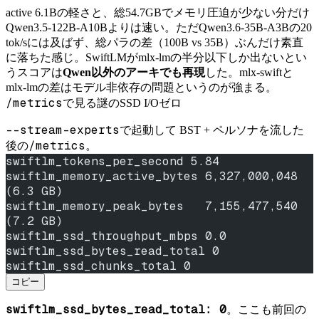
active 6.1Bの軽さと、総54.7GBでメモリ圧迫が少ない分だけ
Qwen3.5-122B-A10Bよりは速い。ただQwen3.6-35B-A3Bの20
tok/sには及ばず、総パラの差（100B vs 35B）ぶんだけ素直
に落ちた感じ。SwiftLMがmlx-lmの半分以下しか出ないとい
うスコアは
Qwen以外のアーキでも再現
した。mlx-swiftと
mlx-lmの差はモデル非依存の問題というのが強まる。
/metrics
で見る謎のSSD I/Oゼロ
--stream-experts
で起動して BST + ペルソナを流した
/metrics
後の
。
swiftlm_tokens_per_second 5.84
swiftlm_memory_active_bytes 6,327,000,048  
(6.3 GB)
swiftlm_memory_peak_bytes   7,155,477,540  
(7.2 GB)
swiftlm_ssd_throughput_mbps 0.0
swiftlm_ssd_bytes_read_total 0
swiftlm_ssd_chunks_total 0
コピー
swiftlm_ssd_bytes_read_total: 0
。ここも前回の