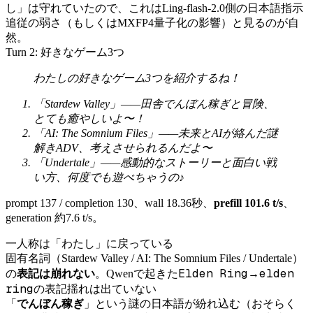
し」は守れていたので、これはLing-flash-2.0側の日本語指示
追従の弱さ（もしくはMXFP4量子化の影響）と見るのが自
然。
Turn 2: 好きなゲーム3つ
わたしの好きなゲーム3つを紹介するね！
「Stardew Valley」——田舎でんぼん稼ぎと冒険、
とても癒やしいよ〜！
「AI: The Somnium Files」——未来とAIが絡んだ謎
解きADV、考えさせられるんだよ〜
「Undertale」——感動的なストーリーと面白い戦
い方、何度でも遊べちゃうの♪
prompt 137 / completion 130、wall 18.36秒、
prefill 101.6 t/s
、
generation 約7.6 t/s。
一人称は「わたし」に戻っている
固有名詞（Stardew Valley / AI: The Somnium Files / Undertale）
Elden Ring
elden
の
表記は崩れない
。Qwenで起きた
→
ring
の表記揺れは出ていない
「
でんぼん稼ぎ
」という謎の日本語が紛れ込む（おそらく