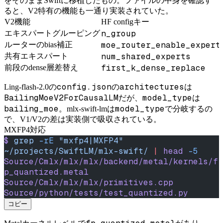
をそのままSwiftに移植したもの。ファイルの中身を確認す
ると、V2特有の機能も一通り実装されていた。
V2機能
HF configキー
n_group
エキスパートグルーピング
moe_router_enable_expert
ルーターのbias補正
num_shared_experts
共有エキスパート
first_k_dense_replace
前段のdense層差替え
config.json
architectures
Ling-flash-2.0の
の
は
BailingMoeV2ForCausalLM
model_type
だが、
は
bailing_moe
model_type
。mlx-swift-lmは
で分岐するの
で、V1/V2の差は実装側で吸収されている。
MXFP4対応
$
 grep
 -rE
 "mxfp4|MXFP4"
~/projects/SwiftLM/mlx-swift/
 |
 head
 -5
Source/Cmlx/mlx/mlx/backend/metal/kernels/f
p_quantized.metal
Source/Cmlx/mlx/mlx/primitives.cpp
Source/python/tests/test_quantized.py
コピー