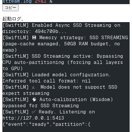
stream.log
 2>&1
 &
コピー
起動ログ。
[SwiftLM] Enabled Async SSD Streaming on 
directory: 494c709b...
[SwiftLM] 💾 Memory strategy: SSD STREAMING 
(page-cache managed, 50GB RAM budget, no 
swap)
[SwiftLM] SSD Streaming active: Bypassing 
CPU auto-partitioning (forcing all layers 
to GPU)
[SwiftLM] Loaded model configuration. 
Inferred tool call format: nil
[SwiftLM] ⚠️  Model does not support SSD 
expert streaming
[SwiftLM] 🧠 Auto-calibration (Wisdom) 
bypassed for SSD Streaming
[SwiftLM] ✅ Ready. Listening on 
http://127.0.0.1:5413
{"event":"ready","partition":{