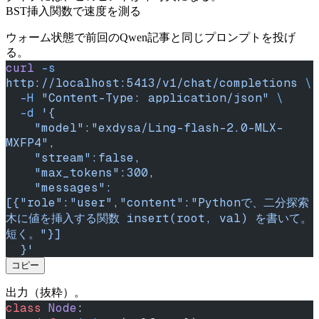
BST挿入関数で速度を測る
ウォーム状態で前回のQwen記事と同じプロンプトを投げ
る。
curl
 -s
http://localhost:5413/v1/chat/completions
 \
  -H
 "Content-Type: application/json"
 \
  -d
 '{
    "model":"exdysa/Ling-flash-2.0-MLX-
MXFP4",
    "stream":false,
    "max_tokens":300,
    "messages":
[{"role":"user","content":"Pythonで、二分探索
木に値を挿入する関数 insert(root, val) を書いて。
短く。"}]
  }'
コピー
出力（抜粋）。
class
 Node
: