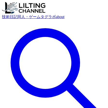
技術
日記
同人・ゲーム
タグ
ラボ
about