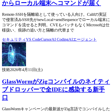
からローカル端末へコマンドが届く
Remote-SSHを隔離箱として使っている人向け。Califの実証
で侵害済みSSH先がnewLocal+sendSequenceでローカル端末に
コマンドを流せると判明。CVEもパッチもなくMicrosoftは仕
様扱い、痕跡の追い方と隔離の代替まで
セキュリティ
VS Code
Cursor
AI Coding
AIエージェント
技術
2026年4月11日(土)
GlassWormがZigコンパイルのネイティ
ブドロッパーで全IDEに感染する新手
口
GlassWormキャンペーンの最新波がZig言語でコンパイルした