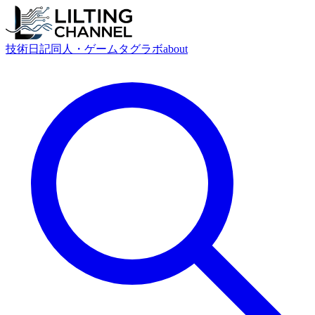
技術
日記
同人・ゲーム
タグ
ラボ
about