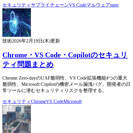
セキュリティ
サプライチェーン
VS Code
マルウェア
npm
技術
2026年2月19日(木)
更新
Chrome・VS Code・Copilotのセキュリ
ティ問題まとめ
Chrome Zero-dayのUAF脆弱性、VS Code拡張機能4つの重大
脆弱性、Microsoft Copilotの機密メール漏洩バグ。開発者の日
常ツールに潜むセキュリティリスクを整理する。
セキュリティ
Chrome
VS Code
Microsoft