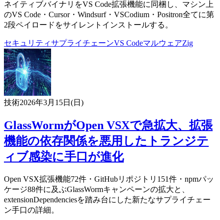
ネイティブバイナリをVS Code拡張機能に同梱し、マシン上
のVS Code・Cursor・Windsurf・VSCodium・Positron全てに第
2段ペイロードをサイレントインストールする。
セキュリティ
サプライチェーン
VS Code
マルウェア
Zig
技術
2026年3月15日(日)
GlassWormがOpen VSXで急拡大、拡張
機能の依存関係を悪用したトランジテ
ィブ感染に手口が進化
Open VSX拡張機能72件・GitHubリポジトリ151件・npmパッ
ケージ88件に及ぶGlassWormキャンペーンの拡大と、
extensionDependenciesを踏み台にした新たなサプライチェー
ン手口の詳細。