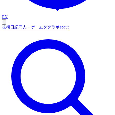
EN
技術
日記
同人・ゲーム
タグ
ラボ
about