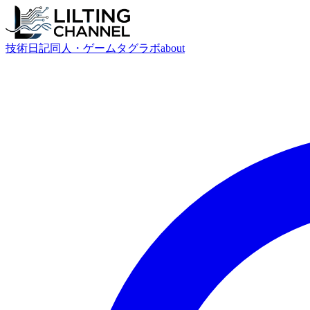
技術
日記
同人・ゲーム
タグ
ラボ
about