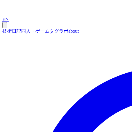
EN
技術
日記
同人・ゲーム
タグ
ラボ
about