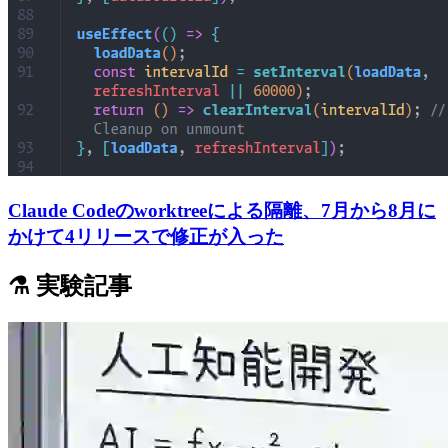
Claude Codeのworktreeによる隔離、7月から8月に
かけて4リリースで修正が入った
⚗️ 実験記事