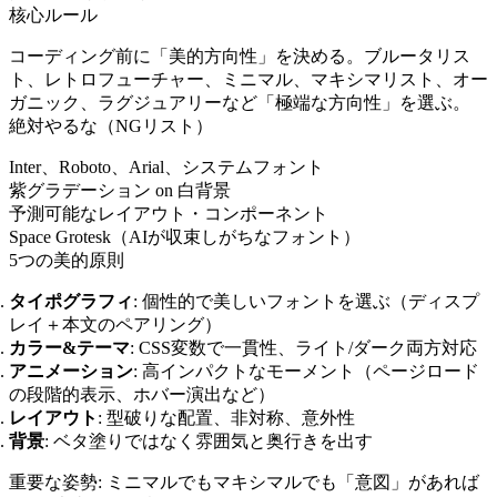
核心ルール
コーディング前に「美的方向性」を決める。ブルータリス
ト、レトロフューチャー、ミニマル、マキシマリスト、オー
ガニック、ラグジュアリーなど「極端な方向性」を選ぶ。
絶対やるな（NGリスト）
Inter、Roboto、Arial、システムフォント
紫グラデーション on 白背景
予測可能なレイアウト・コンポーネント
Space Grotesk（AIが収束しがちなフォント）
5つの美的原則
タイポグラフィ
: 個性的で美しいフォントを選ぶ（ディスプ
レイ＋本文のペアリング）
カラー&テーマ
: CSS変数で一貫性、ライト/ダーク両方対応
アニメーション
: 高インパクトなモーメント（ページロード
の段階的表示、ホバー演出など）
レイアウト
: 型破りな配置、非対称、意外性
背景
: ベタ塗りではなく雰囲気と奥行きを出す
重要な姿勢: ミニマルでもマキシマルでも「意図」があれば