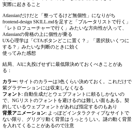
実際に起きること
Atlassianだけだと「整ってるけど無個性」になりがち
frontend-design SKILL.mdを足すと「ブルータリストで行く」
「レトロフューチャーで行く」みたいな方向性が入って、
Atlassianの骨格の上に個性が乗る
UX心理学は「CTAボタンどこに置く？」「選択肢いくつに
する？」みたいな判断のときに効く
使ってみた感想
結局、AIに丸投げせずに最低限決めておくべきことがあ
る：
カラー
: サイトのカラーは3色くらい決めておく。これだけで
紫グラデーションには収束しなくなる
フォント
: 自動生成だとウェブフォントに頼るしかないの
で、NGリストのフォントを避けるのは難しい面もある。契
約しているウェブフォントがあれば指定するのもあり
背景アニメーション
: よっぽどインタラクティブなサイトで
ない限り、グリグリ動く背景はうっとうしい。謎の動く背景
を入れてくることがあるので注意