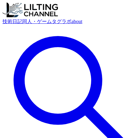
技術
日記
同人・ゲーム
タグ
ラボ
about