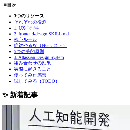
目次
3つのリソース
それぞれの役割
1. UX心理学
2. frontend-design SKILL.md
核心ルール
絶対やるな（NGリスト）
5つの美的原則
3. Atlassian Design System
組み合わせの効果
実際に起きること
使ってみた感想
試してみる（TODO）
✨ 新着記事