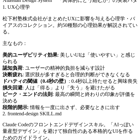
Atlassian Design System
「具体的にどう組むか」の実装パタ
1. UX心理学
松下村塾株式会社がまとめたUXに影響を与える心理学・バ
イアスのコレクション。約50種類の心理効果が解説されてい
る。
主なもの：
美的ユーザビリティ効果
: 美しいUIは「使いやすい」と感じ
られる
認知負荷
: ユーザーの精神的負担を減らす設計
決断疲れ
: 選択肢が多すぎると合理的判断ができなくなる
ドハティの閾値（0.4秒の壁）
: 0.4秒以上待たせると興味喪失
損失回避
: 人は「得る」より「失う」を避けたがる
ピーク・エンドの法則
: 最高の瞬間と終わりの印象が評価を
決める
段階的開示
: 情報を一度に出さず、必要なときに出す
2. frontend-design SKILL.md
Claude Codeのフロントエンドデザインスキル。「AIっぽい
量産型デザイン」を避けて独自性のある本格的なUIを作る
ためのガイドライン。