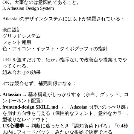
OK。大事なのは意図的であること。
3. Atlassian Design System
Atlassianのデザインシステムには以下が網羅されている：
余白設計
グリッドシステム
フォント運用
色・アイコン・イラスト・タイポグラフィの指針
URLを渡すだけで、細かい指示なしで改善点や提案までや
ってくれる。
組み合わせの効果
3つは競合せず、補完関係になる：
Atlassian
→ 基本構造がしっかりする（余白、グリッド、コ
ンポーネント配置）
frontend-design SKILL.md
→ 「Atlassianっぽいのっぺり感」
を崩す方向性を与える（個性的なフォント、意外なカラー、
型破りなレイアウト）
UX心理学
→ 判断に迷ったとき「認知負荷下げろ」「0.4秒
以内にフィードバック」みたいな根拠で決定できる