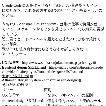
Claude CodeにUIを作らせると「AIっぽい量産型デザイン」
になりがち。これを改善する3つのリソースがあるらしいの
でメモ。
うち1つ（Atlassian Design System）は別の仕事で何回か使っ
ていて、スケルトンやモックを見せるレベルなら効果を実感
している。
逆に言うと、そのレベルを超えるとまだAIっぽさが抜けて
ない印象。
残り2つも組み合わせたらどうなるか試してみたい。
3つのリソース
UX心理学
-
https://www.shokasonjuku.com/ux-psychology
frontend-design SKILL.md
-
https://github.com/anthropics/claude-
code/blob/main/plugins/frontend-design/skills/frontend-
design/SKILL.md
Atlassian Design System
-
https://atlassian.design/
それぞれの役割
リソース
役割
UX心理学
「なぜそうすべきか」の原則
frontend-design SKILL.md
「何をやるな/やれ」の美的ルール