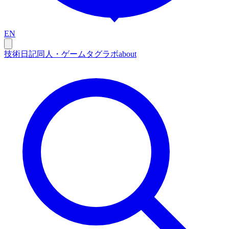
EN
技術
日記
同人・ゲーム
タグ
ラボ
about